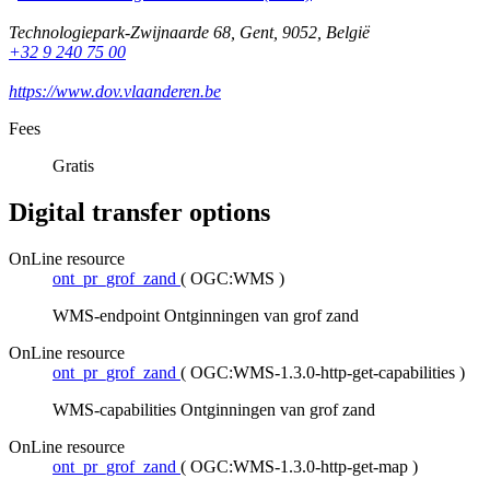
Technologiepark-Zwijnaarde 68
,
Gent
,
9052
,
België
+32 9 240 75 00
https://www.dov.vlaanderen.be
Fees
Gratis
Digital transfer options
OnLine resource
ont_pr_grof_zand
(
OGC:WMS
)
WMS-endpoint Ontginningen van grof zand
OnLine resource
ont_pr_grof_zand
(
OGC:WMS-1.3.0-http-get-capabilities
)
WMS-capabilities Ontginningen van grof zand
OnLine resource
ont_pr_grof_zand
(
OGC:WMS-1.3.0-http-get-map
)