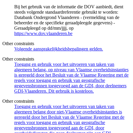
Bij het gebruik van de informatie die DOV aanbiedt, dient
steeds volgende standaardreferentie gebruikt te worden:
Databank Ondergrond Vlaanderen - (vermelding van de
beheerder en de specifieke geraadpleegde gegevens) -
Geraadpleegd op dd/mm/jjjj, op
https://www.dov.vlaanderen.be
Other constraints
Volgende aansprakelijkheidsbepalingen gelden.
Other constraints
Toegang en gebruik voor het uitvoeren van taken van
algemeen belang, op niveau van Vlaamse overheidsinstanties
is geregeld door het Besluit van de Vlaamse Regering met de
regels voor toegang en gebruik van geografische
gegevensbronnen toegevoegd aan de GDI, door deelnemers
GDI-Vlaanderen. Dit gebruik is kosteloos.
Other constraints
Toegang en gebruik voor het uitvoeren van taken van
algemeen belang door niet-Vlaamse overheidsinstanties is
geregeld door het Besluit van de Vlaamse Regering met de
regels voor toegang en gebruik van geografische
gegevensbronnen toegevoegd aan de GDI, door