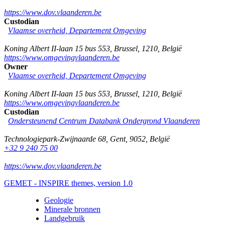
https://www.dov.vlaanderen.be
Custodian
Vlaamse overheid, Departement Omgeving
Koning Albert II-laan 15 bus 553
,
Brussel
,
1210
,
België
https://www.omgevingvlaanderen.be
Owner
Vlaamse overheid, Departement Omgeving
Koning Albert II-laan 15 bus 553
,
Brussel
,
1210
,
België
https://www.omgevingvlaanderen.be
Custodian
Ondersteunend Centrum Databank Ondergrond Vlaanderen
Technologiepark-Zwijnaarde 68
,
Gent
,
9052
,
België
+32 9 240 75 00
https://www.dov.vlaanderen.be
GEMET - INSPIRE themes, version 1.0
Geologie
Minerale bronnen
Landgebruik