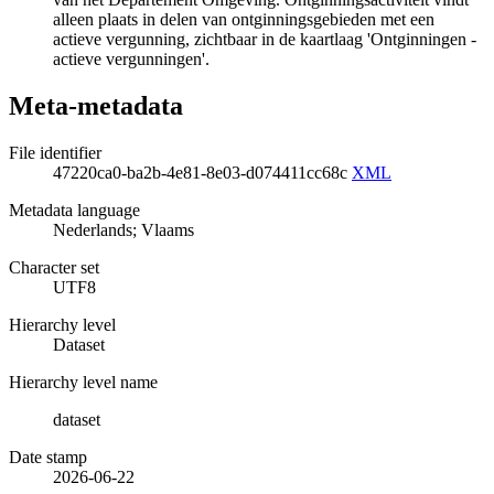
alleen plaats in delen van ontginningsgebieden met een
actieve vergunning, zichtbaar in de kaartlaag 'Ontginningen -
actieve vergunningen'.
Meta-metadata
File identifier
47220ca0-ba2b-4e81-8e03-d074411cc68c
XML
Metadata language
Nederlands; Vlaams
Character set
UTF8
Hierarchy level
Dataset
Hierarchy level name
dataset
Date stamp
2026-06-22