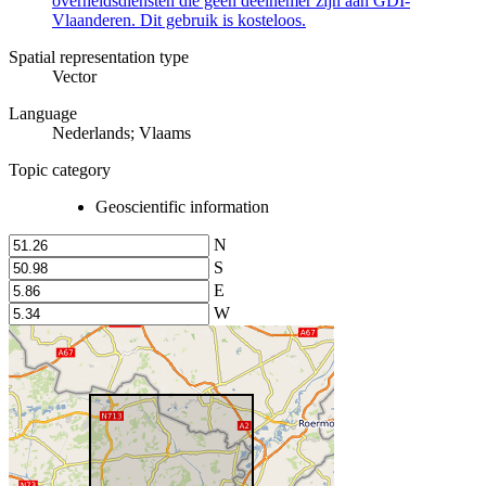
overheidsdiensten die geen deelnemer zijn aan GDI-
Vlaanderen. Dit gebruik is kosteloos.
Spatial representation type
Vector
Language
Nederlands; Vlaams
Topic category
Geoscientific information
N
S
E
W