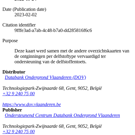
Date (Publication date)
2023-02-02
Citation identifier
9fffe3ad-a7ab-4c48-b7a0-dd285816f6c6
Purpose
Deze kaart werd samen met de andere overzichtskaarten van
de ontginningen per delfstoftype vervaardigd ter
ondersteuning van de delfstoffentoets.
Distributor
Databank Ondergrond Vlaanderen (DOV)
Technologiepark-Zwijnaarde 68
,
Gent
,
9052
,
België
+32 9 240 75 00
https://www.dov.vlaanderen.be
Publisher
Ondersteunend Centrum Databank Ondergrond Vlaanderen
Technologiepark-Zwijnaarde 68
,
Gent
,
9052
,
België
+32 9 240 75 00