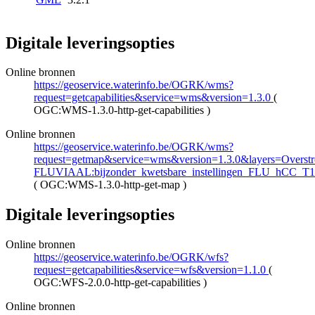
Digitale leveringsopties
Online bronnen
https://geoservice.waterinfo.be/OGRK/wms?
request=getcapabilities&service=wms&version=1.3.0
(
OGC:WMS-1.3.0-http-get-capabilities
)
Online bronnen
https://geoservice.waterinfo.be/OGRK/wms?
request=getmap&service=wms&version=1.3.0&layers=Overstro
FLUVIAAL:bijzonder_kwetsbare_instellingen_FLU_hCC_T
(
OGC:WMS-1.3.0-http-get-map
)
Digitale leveringsopties
Online bronnen
https://geoservice.waterinfo.be/OGRK/wfs?
request=getcapabilities&service=wfs&version=1.1.0
(
OGC:WFS-2.0.0-http-get-capabilities
)
Online bronnen