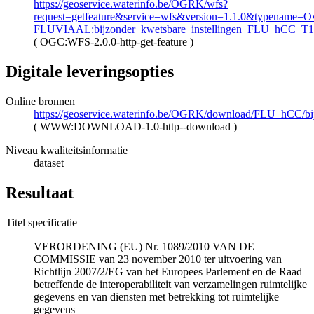
https://geoservice.waterinfo.be/OGRK/wfs?
request=getfeature&service=wfs&version=1.1.0&typename=Ove
FLUVIAAL:bijzonder_kwetsbare_instellingen_FLU_hCC_T
(
OGC:WFS-2.0.0-http-get-feature
)
Digitale leveringsopties
Online bronnen
https://geoservice.waterinfo.be/OGRK/download/FLU_hCC/b
(
WWW:DOWNLOAD-1.0-http--download
)
Niveau kwaliteitsinformatie
dataset
Resultaat
Titel specificatie
VERORDENING (EU) Nr. 1089/2010 VAN DE
COMMISSIE van 23 november 2010 ter uitvoering van
Richtlijn 2007/2/EG van het Europees Parlement en de Raad
betreffende de interoperabiliteit van verzamelingen ruimtelijke
gegevens en van diensten met betrekking tot ruimtelijke
gegevens