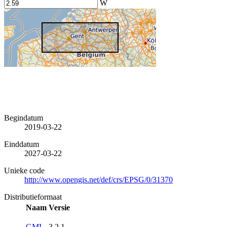
W
Begindatum
2019-03-22
Einddatum
2027-03-22
Unieke code
http://www.opengis.net/def/crs/EPSG/0/31370
Distributieformaat
Naam
Versie
GML
3.2.1