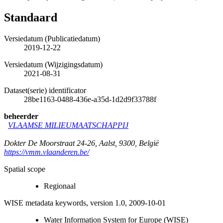
Standaard
Versiedatum (Publicatiedatum)
2019-12-22
Versiedatum (Wijzigingsdatum)
2021-08-31
Dataset(serie) identificator
28be1163-0488-436e-a35d-1d2d9f33788f
beheerder
VLAAMSE MILIEUMAATSCHAPPIJ
Dokter De Moorstraat 24-26
,
Aalst
,
9300
,
België
https://vmm.vlaanderen.be/
Spatial scope
Regionaal
WISE metadata keywords, version 1.0, 2009-10-01
Water Information System for Europe (WISE)