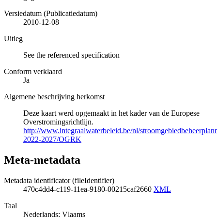
Versiedatum (Publicatiedatum)
2010-12-08
Uitleg
See the referenced specification
Conform verklaard
Ja
Algemene beschrijving herkomst
Deze kaart werd opgemaakt in het kader van de Europese
Overstromingsrichtlijn.
http://www.integraalwaterbeleid.be/nl/stroomgebiedbeheerpla
2022-2027/OGRK
Meta-metadata
Metadata identificator (fileIdentifier)
470c4dd4-c119-11ea-9180-00215caf2660
XML
Taal
Nederlands; Vlaams