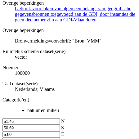
Overige beperkingen
Gebruik voor taken van algemeen belang, van geografische
gegevensbronnen toegevoegd aan de GDI, door instanties die
geen deelnemer zijn aan GDI-Vlaanderen
Overige beperkingen
Bronvermeldingsvoorschrift: "Bron: VMM"
Ruimtelijk schema dataset(serie)
vector
Noemer
100000
Taal dataset(serie)
Nederlands; Vlaams
Categorie(en)
natuur en milieu
N
S
E