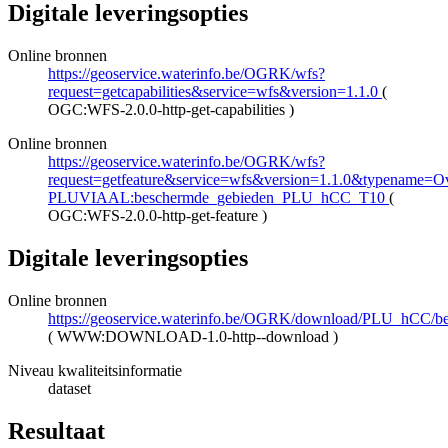
Digitale leveringsopties
Online bronnen
https://geoservice.waterinfo.be/OGRK/wfs?
request=getcapabilities&service=wfs&version=1.1.0
(
OGC:WFS-2.0.0-http-get-capabilities
)
Online bronnen
https://geoservice.waterinfo.be/OGRK/wfs?
request=getfeature&service=wfs&version=1.1.0&typename=Ove
PLUVIAAL:beschermde_gebieden_PLU_hCC_T10
(
OGC:WFS-2.0.0-http-get-feature
)
Digitale leveringsopties
Online bronnen
https://geoservice.waterinfo.be/OGRK/download/PLU_hCC
(
WWW:DOWNLOAD-1.0-http--download
)
Niveau kwaliteitsinformatie
dataset
Resultaat