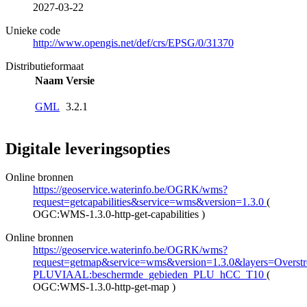
2027-03-22
Unieke code
http://www.opengis.net/def/crs/EPSG/0/31370
Distributieformaat
Naam
Versie
GML
3.2.1
Digitale leveringsopties
Online bronnen
https://geoservice.waterinfo.be/OGRK/wms?
request=getcapabilities&service=wms&version=1.3.0
(
OGC:WMS-1.3.0-http-get-capabilities
)
Online bronnen
https://geoservice.waterinfo.be/OGRK/wms?
request=getmap&service=wms&version=1.3.0&layers=Overstro
PLUVIAAL:beschermde_gebieden_PLU_hCC_T10
(
OGC:WMS-1.3.0-http-get-map
)