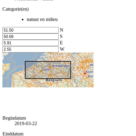
Categorie(en)
natuur en milieu
N
S
E
W
Begindatum
2019-03-22
Einddatum