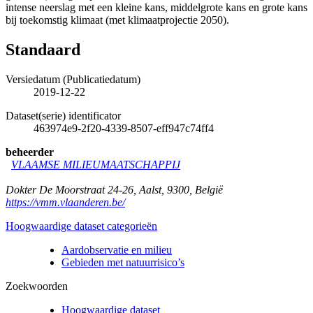
intense neerslag met een kleine kans, middelgrote kans en grote kans
bij toekomstig klimaat (met klimaatprojectie 2050).
Standaard
Versiedatum (Publicatiedatum)
2019-12-22
Dataset(serie) identificator
463974e9-2f20-4339-8507-eff947c74ff4
beheerder
VLAAMSE MILIEUMAATSCHAPPIJ
Dokter De Moorstraat 24-26
,
Aalst
,
9300
,
België
https://vmm.vlaanderen.be/
Hoogwaardige dataset categorieën
Aardobservatie en milieu
Gebieden met natuurrisico’s
Zoekwoorden
Hoogwaardige dataset