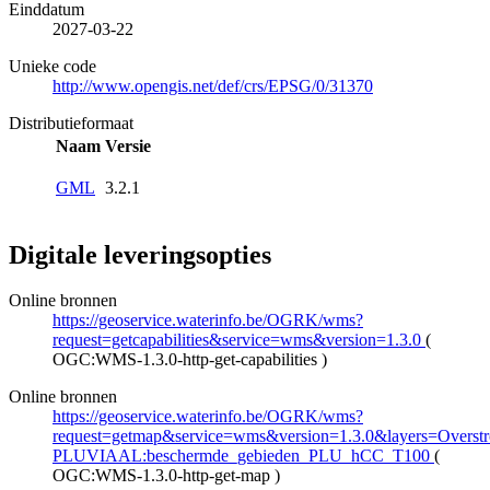
Einddatum
2027-03-22
Unieke code
http://www.opengis.net/def/crs/EPSG/0/31370
Distributieformaat
Naam
Versie
GML
3.2.1
Digitale leveringsopties
Online bronnen
https://geoservice.waterinfo.be/OGRK/wms?
request=getcapabilities&service=wms&version=1.3.0
(
OGC:WMS-1.3.0-http-get-capabilities
)
Online bronnen
https://geoservice.waterinfo.be/OGRK/wms?
request=getmap&service=wms&version=1.3.0&layers=Overstro
PLUVIAAL:beschermde_gebieden_PLU_hCC_T100
(
OGC:WMS-1.3.0-http-get-map
)