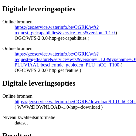
Digitale leveringsopties
Online bronnen
https://geoservice.waterinfo.be/OGRK/wfs?
request=getcapabilities&service=wfs&version=1.1.0
(
OGC:WFS-2.0.0-http-get-capabilities
)
Online bronnen
https://geoservice.waterinfo.be/OGRK/wfs?
request=getfeature&service=wfs&version=1.1.0&typename=Ove
PLUVIAAL:beschermde_gebieden_PLU_hCC_T100
(
OGC:WFS-2.0.0-http-get-feature
)
Digitale leveringsopties
Online bronnen
https://geoservice.waterinfo.be/OGRK/download/PLU_hCC
(
WWW:DOWNLOAD-1.0-http--download
)
Niveau kwaliteitsinformatie
dataset
Resultaat