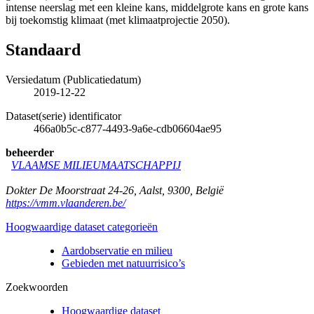
intense neerslag met een kleine kans, middelgrote kans en grote kans
bij toekomstig klimaat (met klimaatprojectie 2050).
Standaard
Versiedatum (Publicatiedatum)
2019-12-22
Dataset(serie) identificator
466a0b5c-c877-4493-9a6e-cdb06604ae95
beheerder
VLAAMSE MILIEUMAATSCHAPPIJ
Dokter De Moorstraat 24-26
,
Aalst
,
9300
,
België
https://vmm.vlaanderen.be/
Hoogwaardige dataset categorieën
Aardobservatie en milieu
Gebieden met natuurrisico’s
Zoekwoorden
Hoogwaardige dataset