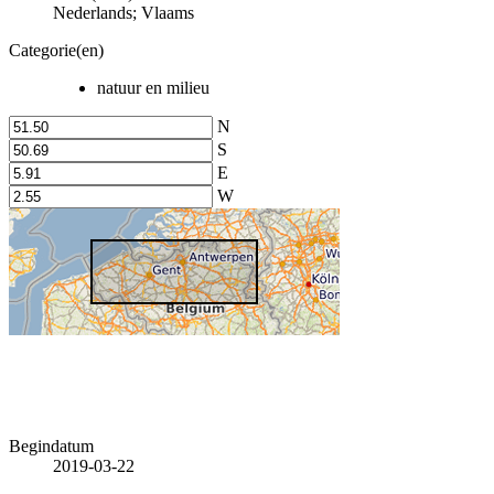
Nederlands; Vlaams
Categorie(en)
natuur en milieu
N
S
E
W
Begindatum
2019-03-22