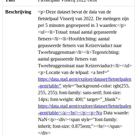
Beschrijving
<p>Deze dataset bevat de data van de
fietstelpaal Visserij van 2022. De metingen zijn
per 5 minuten gegroepeerd in 3 waarden:</p>
<ul><li>Totaal: totaal aantal gepasseerde
fietsers</li><li>Hoofdrichting: aantal
gepasseerde fietsers van Keizerviaduct naar
Tweebruggenstraat</li><li>Tegenrichting:
aantal gepasseerde fietsers van
Tweebruggenstraat naar Keizerviaduct</li></ul>
<p>Locatie van de telpaal: <a href="
https://data.stad.gent/explore/dataset/fietstelpalen
-gent/table/"
style="background-color: rgb(255,
255, 255); font-family: sans-serif; font-size:
14px; font-weight: 400;" target="_blank">
https://data.stad.gent/explore/dataset/fietstelpalen
-gent/table/</a><br/></p><p>No
Data waarde:
NaN</p><div><span style="font-family:
inherit; font-size: 0.875rem;"><br/></span>
</div>