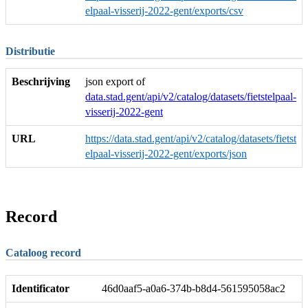
elpaal-visserij-2022-gent/exports/csv
Distributie
Beschrijving
json export of
data.stad.gent/api/v2/catalog/datasets/fietstelpaal-
visserij-2022-gent
URL
https://data.stad.gent/api/v2/catalog/datasets/fietst
elpaal-visserij-2022-gent/exports/json
Record
Cataloog record
Identificator
46d0aaf5-a0a6-374b-b8d4-561595058ac2