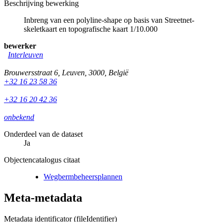
Beschrijving bewerking
Inbreng van een polyline-shape op basis van Streetnet-
skeletkaart en topografische kaart 1/10.000
bewerker
Interleuven
Brouwersstraat 6
,
Leuven
,
3000
,
België
+32 16 23 58 36
+32 16 20 42 36
onbekend
Onderdeel van de dataset
Ja
Objectencatalogus citaat
Wegbermbeheersplannen
Meta-metadata
Metadata identificator (fileIdentifier)