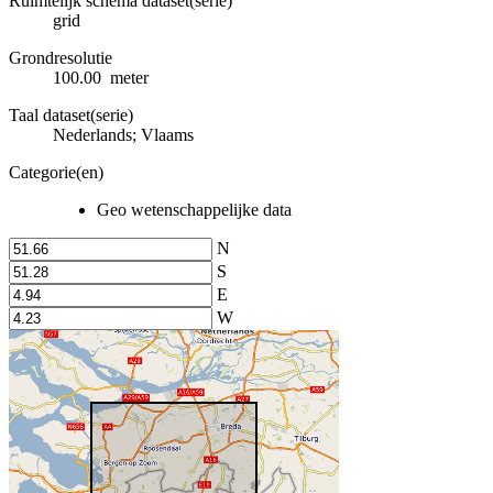
Ruimtelijk schema dataset(serie)
grid
Grondresolutie
100.00 meter
Taal dataset(serie)
Nederlands; Vlaams
Categorie(en)
Geo wetenschappelijke data
N
S
E
W