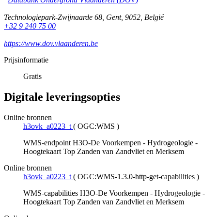
Technologiepark-Zwijnaarde 68
,
Gent
,
9052
,
België
+32 9 240 75 00
https://www.dov.vlaanderen.be
Prijsinformatie
Gratis
Digitale leveringsopties
Online bronnen
h3ovk_a0223_t
(
OGC:WMS
)
WMS-endpoint H3O-De Voorkempen - Hydrogeologie -
Hoogtekaart Top Zanden van Zandvliet en Merksem
Online bronnen
h3ovk_a0223_t
(
OGC:WMS-1.3.0-http-get-capabilities
)
WMS-capabilities H3O-De Voorkempen - Hydrogeologie -
Hoogtekaart Top Zanden van Zandvliet en Merksem