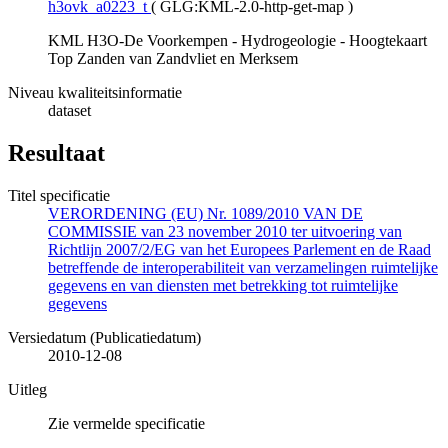
h3ovk_a0223_t
(
GLG:KML-2.0-http-get-map
)
KML H3O-De Voorkempen - Hydrogeologie - Hoogtekaart
Top Zanden van Zandvliet en Merksem
Niveau kwaliteitsinformatie
dataset
Resultaat
Titel specificatie
VERORDENING (EU) Nr. 1089/2010 VAN DE
COMMISSIE van 23 november 2010 ter uitvoering van
Richtlijn 2007/2/EG van het Europees Parlement en de Raad
betreffende de interoperabiliteit van verzamelingen ruimtelijke
gegevens en van diensten met betrekking tot ruimtelijke
gegevens
Versiedatum (Publicatiedatum)
2010-12-08
Uitleg
Zie vermelde specificatie