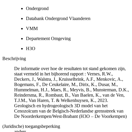
Ondergrond
Databank Ondergrond Vlaanderen
VMM
Departement Omgeving
H3O
Beschrijving
De informatie over hoe de resultaten tot stand gekomen zijn,
staat vermeld in het bijhorend rapport : Vernes, R.W.,
Deckers, J., Walstra, J., Kruisselbrink, A.F., Menkovic, A.,
Bogemans, F., De Ceukelaire, M., Dirix, K., Dusar, M.,
Hummelman, H.J., Maes, R., Meyvis, B., Munsterman, D.K.,
Reindersma, R., Rombaut, B., Van Baelen, K., van de Ven,
T.J.M., Van Haren, T. & Welkenhuysen, K., 2023.
Geologisch en hydrogeologisch 3D model van het
Cenozoïcum van de Belgisch-Nederlandse grensstreek van
De Noorderkempen/West-Brabant (H3O – De Voorkempen)
(Juridische) toegangsbeperking
anders