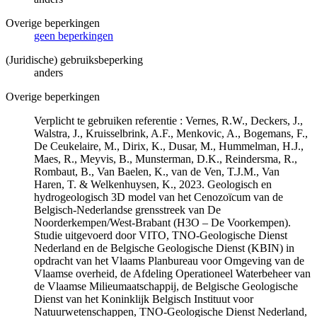
Overige beperkingen
geen beperkingen
(Juridische) gebruiksbeperking
anders
Overige beperkingen
Verplicht te gebruiken referentie : Vernes, R.W., Deckers, J.,
Walstra, J., Kruisselbrink, A.F., Menkovic, A., Bogemans, F.,
De Ceukelaire, M., Dirix, K., Dusar, M., Hummelman, H.J.,
Maes, R., Meyvis, B., Munsterman, D.K., Reindersma, R.,
Rombaut, B., Van Baelen, K., van de Ven, T.J.M., Van
Haren, T. & Welkenhuysen, K., 2023. Geologisch en
hydrogeologisch 3D model van het Cenozoïcum van de
Belgisch-Nederlandse grensstreek van De
Noorderkempen/West-Brabant (H3O – De Voorkempen).
Studie uitgevoerd door VITO, TNO-Geologische Dienst
Nederland en de Belgische Geologische Dienst (KBIN) in
opdracht van het Vlaams Planbureau voor Omgeving van de
Vlaamse overheid, de Afdeling Operationeel Waterbeheer van
de Vlaamse Milieumaatschappij, de Belgische Geologische
Dienst van het Koninklijk Belgisch Instituut voor
Natuurwetenschappen, TNO-Geologische Dienst Nederland,