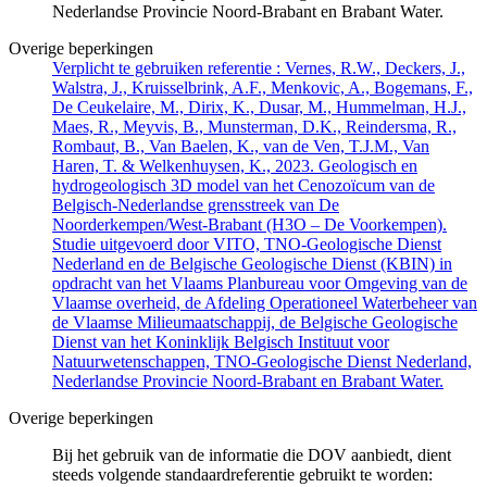
Nederlandse Provincie Noord-Brabant en Brabant Water.
Overige beperkingen
Verplicht te gebruiken referentie : Vernes, R.W., Deckers, J.,
Walstra, J., Kruisselbrink, A.F., Menkovic, A., Bogemans, F.,
De Ceukelaire, M., Dirix, K., Dusar, M., Hummelman, H.J.,
Maes, R., Meyvis, B., Munsterman, D.K., Reindersma, R.,
Rombaut, B., Van Baelen, K., van de Ven, T.J.M., Van
Haren, T. & Welkenhuysen, K., 2023. Geologisch en
hydrogeologisch 3D model van het Cenozoïcum van de
Belgisch-Nederlandse grensstreek van De
Noorderkempen/West-Brabant (H3O – De Voorkempen).
Studie uitgevoerd door VITO, TNO-Geologische Dienst
Nederland en de Belgische Geologische Dienst (KBIN) in
opdracht van het Vlaams Planbureau voor Omgeving van de
Vlaamse overheid, de Afdeling Operationeel Waterbeheer van
de Vlaamse Milieumaatschappij, de Belgische Geologische
Dienst van het Koninklijk Belgisch Instituut voor
Natuurwetenschappen, TNO-Geologische Dienst Nederland,
Nederlandse Provincie Noord-Brabant en Brabant Water.
Overige beperkingen
Bij het gebruik van de informatie die DOV aanbiedt, dient
steeds volgende standaardreferentie gebruikt te worden: