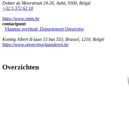
Dokter de Moorstraat 24-26
,
Aalst
,
9300
,
België
+32 5 372 62 10
https://www.vmm.be
contactpunt
Vlaamse overheid, Departement Omgeving
Koning Albert II-laan 15 bus 553
,
Brussel
,
1210
,
België
https://www.omgevingvlaanderen.be
Overzichten