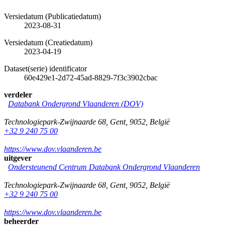
Versiedatum (Publicatiedatum)
2023-08-31
Versiedatum (Creatiedatum)
2023-04-19
Dataset(serie) identificator
60e429e1-2d72-45ad-8829-7f3c3902cbac
verdeler
Databank Ondergrond Vlaanderen (DOV)
Technologiepark-Zwijnaarde 68
,
Gent
,
9052
,
België
+32 9 240 75 00
https://www.dov.vlaanderen.be
uitgever
Ondersteunend Centrum Databank Ondergrond Vlaanderen
Technologiepark-Zwijnaarde 68
,
Gent
,
9052
,
België
+32 9 240 75 00
https://www.dov.vlaanderen.be
beheerder