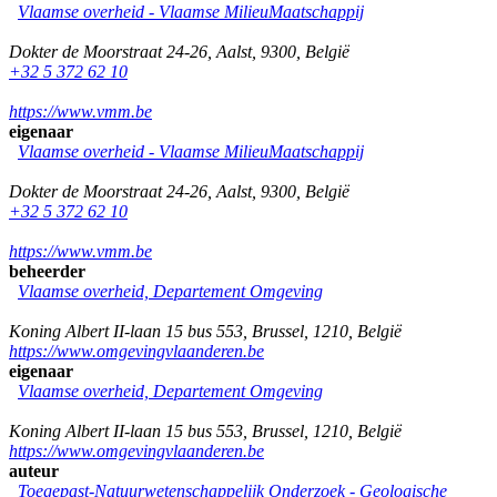
Vlaamse overheid - Vlaamse MilieuMaatschappij
Dokter de Moorstraat 24-26
,
Aalst
,
9300
,
België
+32 5 372 62 10
https://www.vmm.be
eigenaar
Vlaamse overheid - Vlaamse MilieuMaatschappij
Dokter de Moorstraat 24-26
,
Aalst
,
9300
,
België
+32 5 372 62 10
https://www.vmm.be
beheerder
Vlaamse overheid, Departement Omgeving
Koning Albert II-laan 15 bus 553
,
Brussel
,
1210
,
België
https://www.omgevingvlaanderen.be
eigenaar
Vlaamse overheid, Departement Omgeving
Koning Albert II-laan 15 bus 553
,
Brussel
,
1210
,
België
https://www.omgevingvlaanderen.be
auteur
Toegepast-Natuurwetenschappelijk Onderzoek - Geologische