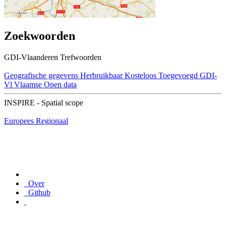
Zoekwoorden
GDI-Vlaanderen Trefwoorden
Geografische gegevens
Herbruikbaar
Kosteloos
Toegevoegd GDI-
Vl
Vlaamse Open data
INSPIRE - Spatial scope
Europees
Regionaal
Over
Github