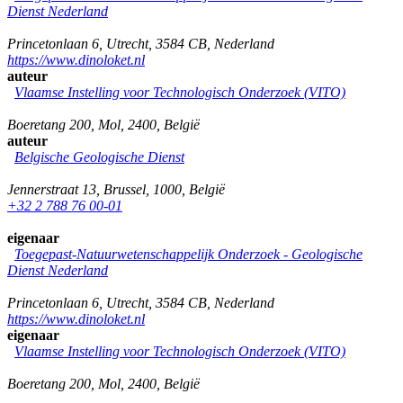
Dienst Nederland
Princetonlaan 6
,
Utrecht
,
3584 CB
,
Nederland
https://www.dinoloket.nl
auteur
Vlaamse Instelling voor Technologisch Onderzoek (VITO)
Boeretang 200
,
Mol
,
2400
,
België
auteur
Belgische Geologische Dienst
Jennerstraat 13
,
Brussel
,
1000
,
België
+32 2 788 76 00-01
eigenaar
Toegepast-Natuurwetenschappelijk Onderzoek - Geologische
Dienst Nederland
Princetonlaan 6
,
Utrecht
,
3584 CB
,
Nederland
https://www.dinoloket.nl
eigenaar
Vlaamse Instelling voor Technologisch Onderzoek (VITO)
Boeretang 200
,
Mol
,
2400
,
België