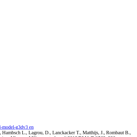
3d-model-g3dv3 en
, Hambsch L., Lagrou, D., Lanckacker T., Matthijs, J., Rombaut B.,