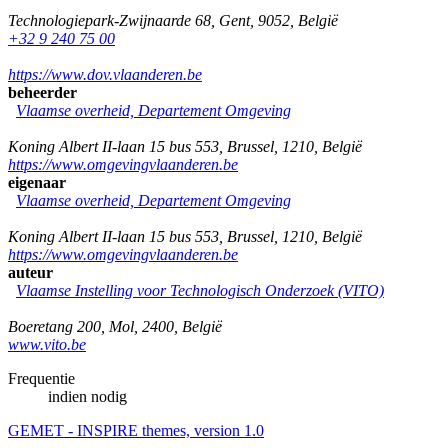
Technologiepark-Zwijnaarde 68
,
Gent
,
9052
,
België
+32 9 240 75 00
https://www.dov.vlaanderen.be
beheerder
Vlaamse overheid, Departement Omgeving
Koning Albert II-laan 15 bus 553
,
Brussel
,
1210
,
België
https://www.omgevingvlaanderen.be
eigenaar
Vlaamse overheid, Departement Omgeving
Koning Albert II-laan 15 bus 553
,
Brussel
,
1210
,
België
https://www.omgevingvlaanderen.be
auteur
Vlaamse Instelling voor Technologisch Onderzoek (VITO)
Boeretang 200
,
Mol
,
2400
,
België
www.vito.be
Frequentie
indien nodig
GEMET - INSPIRE themes, version 1.0