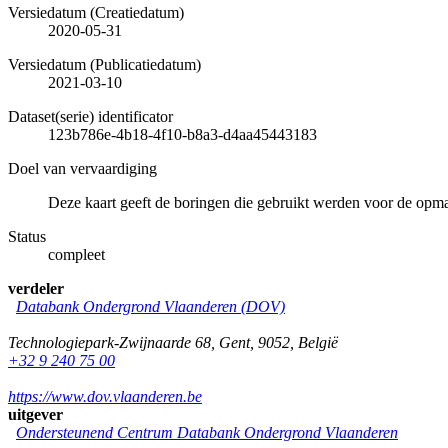
Versiedatum (Creatiedatum)
2020-05-31
Versiedatum (Publicatiedatum)
2021-03-10
Dataset(serie) identificator
123b786e-4b18-4f10-b8a3-d4aa45443183
Doel van vervaardiging
Deze kaart geeft de boringen die gebruikt werden voor de opm
Status
compleet
verdeler
Databank Ondergrond Vlaanderen (DOV)
Technologiepark-Zwijnaarde 68
,
Gent
,
9052
,
België
+32 9 240 75 00
https://www.dov.vlaanderen.be
uitgever
Ondersteunend Centrum Databank Ondergrond Vlaanderen