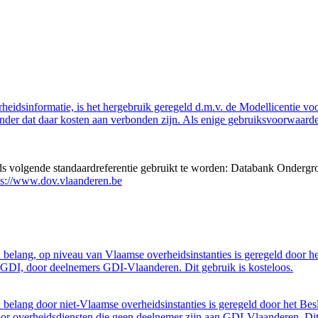
eidsinformatie, is het hergebruik geregeld d.m.v. de Modellicentie voor
nder dat daar kosten aan verbonden zijn. Als enige gebruiksvoorwaarde
eds volgende standaardreferentie gebruikt te worden: Databank Ondergr
ps://www.dov.vlaanderen.be
belang, op niveau van Vlaamse overheidsinstanties is geregeld door h
GDI, door deelnemers GDI-Vlaanderen. Dit gebruik is kosteloos.
belang door niet-Vlaamse overheidsinstanties is geregeld door het Bes
 overheidsdiensten die geen deelnemer zijn aan GDI-Vlaanderen. Dit 