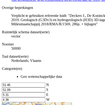
Overige beperkingen
Verplicht te gebruiken referentie luidt: "Deckers J., De Koni
2019. Geologisch (G3Dv3) en hydrogeologisch (H3D) 3D-lage
Milieumaatschappij 2018/RMA/R/1569, 286p. + bijlagen"
Ruimtelijk schema dataset(serie)
vector
Noemer
50000
Taal dataset(serie)
Nederlands; Vlaams
Categorie(en)
Geo wetenschappelijke data
N
S
E
W