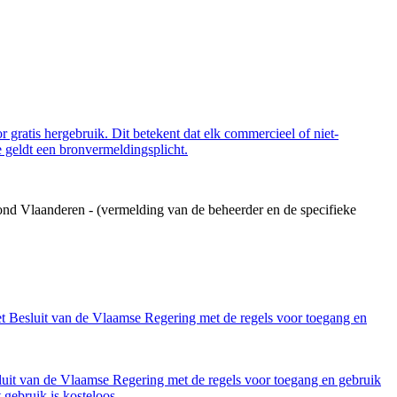
 gratis hergebruik. Dit betekent dat elk commercieel of niet-
 geldt een bronvermeldingsplicht.
ond Vlaanderen - (vermelding van de beheerder en de specifieke
et Besluit van de Vlaamse Regering met de regels voor toegang en
luit van de Vlaamse Regering met de regels voor toegang en gebruik
gebruik is kosteloos.