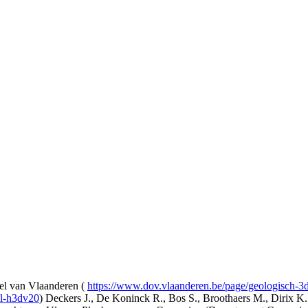
l van Vlaanderen (
https://www.dov.vlaanderen.be/page/geologisch-
el-h3dv20
) Deckers J., De Koninck R., Bos S., Broothaers M., Dirix K.