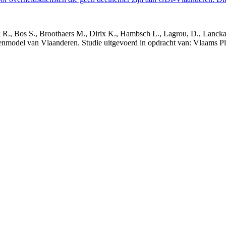
nck R., Bos S., Broothaers M., Dirix K., Hambsch L., Lagrou, D., Lanck
nmodel van Vlaanderen. Studie uitgevoerd in opdracht van: Vlaams