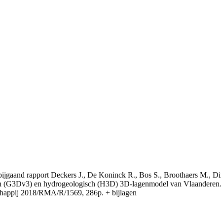
t bijgaand rapport Deckers J., De Koninck R., Bos S., Broothaers M., Di
 (G3Dv3) en hydrogeologisch (H3D) 3D-lagenmodel van Vlaanderen. S
appij 2018/RMA/R/1569, 286p. + bijlagen