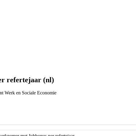
 refertejaar (nl)
ent Werk en Sociale Economie
werknemer met Jobbonus per refertejaar