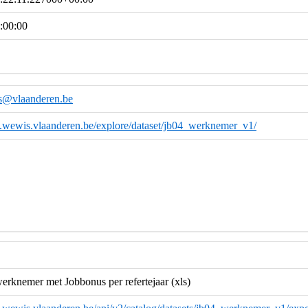
:00:00
s@vlaanderen.be
a.wewis.vlaanderen.be/explore/dataset/jb04_werknemer_v1/
werknemer met Jobbonus per refertejaar (xls)