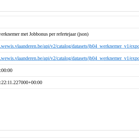
werknemer met Jobbonus per refertejaar (json)
a.wewis.vlaanderen.be/api/v2/catalog/datasets/jb04_werknemer_v1/expo
a.wewis.vlaanderen.be/api/v2/catalog/datasets/jb04_werknemer_v1/expo
:00:00
:22:11.227000+00:00