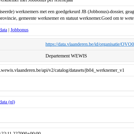
iseerde) werknemers met een goedgekeurd JB (Jobbonus)-dossier, geagg
e, provincie, gemeente werknemer en statuut werknemer.Goed om te wet
data
|
Jobbonus
https://data.vlaanderen.be/id/organisatie/OV
Departement WEWIS
a.wewis.vlaanderen.be/api/v2/catalog/datasets/jb04_werknemer_v1
ata (nl)
:22:11.227000+00:00