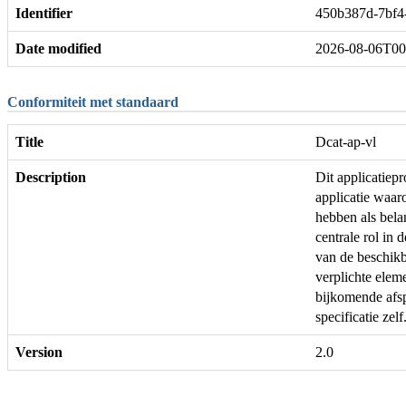
Identifier
450b387d-7bf4
Date modified
2026-08-06T00
Conformiteit met standaard
Title
Dcat-ap-vl
Description
Dit applicatie
applicatie waar
hebben als bela
centrale rol in 
van de beschikb
verplichte ele
bijkomende afs
specificatie zelf
Version
2.0