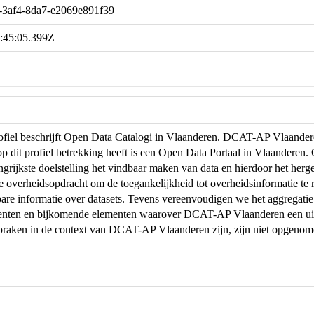
-3af4-8da7-e2069e891f39
:45:05.399Z
profiel beschrijft Open Data Catalogi in Vlaanderen. DCAT-AP Vlaand
op dit profiel betrekking heeft is een Open Data Portaal in Vlaanderen
ngrijkste doelstelling het vindbaar maken van data en hierdoor het herg
de overheidsopdracht om de toegankelijkheid tot overheidsinformatie te r
are informatie over datasets. Tevens vereenvoudigen we het aggregati
menten en bijkomende elementen waarover DCAT-AP Vlaanderen een uit
praken in de context van DCAT-AP Vlaanderen zijn, zijn niet opgeno
.