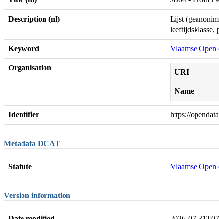
Description (nl)
Lijst (geanonim
leeftijdsklass
Keyword
Vlaamse Open 
Organisation
URI
Name
Identifier
https://opendat
Metadata DCAT
Statute
Vlaamse Open d
Version information
Date modified
2026-07-31T07