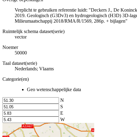
Verplicht te gebruiken referentie luidt: "Deckers J., De Koni
2019. Geologisch (G3Dv3) en hydrogeologisch (H3D) 3D-lage
Milieumaatschappij 2018/RMA/R/1569, 286p. + bijlagen"
Ruimtelijk schema dataset(serie)
vector
Noemer
50000
Taal dataset(serie)
Nederlands; Vlaams
Categorie(en)
Geo wetenschappelijke data
N
S
E
W