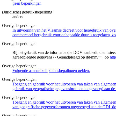
geen beperkingen
(Juridische) gebruiksbeperking
anders
Overige beperkingen
In uitvoering van het Vlaamse decreet voor hergebruik van overh
commercieel hergebruik voor onbepaalde duur is toegelaten, zo
Overige beperkingen
Bij het gebruik van de informatie die DOV aanbiedt, dient ste
geraadpleegde gegevens) - Geraadpleegd op dd/mm/jjjj, op
htt
Overige beperkingen
Volgende aansprakelijkheidsbepalingen gelden.
Overige beperkingen
Toegang en gebruik voor het uitvoeren van taken van algemeen 
gebruik van geografische gegevensbronnen toegevoegd aan de 
Overige beperkingen
Toegang en gebruik voor het uitvoeren van taken van algemeen 
van geografische gegevensbronnen toegevoegd aan de GDI, door
Overige beperkingen