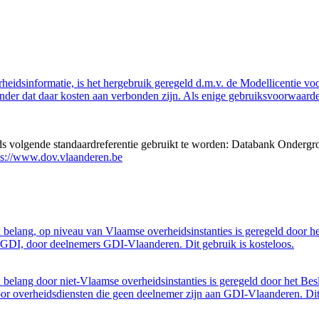
eidsinformatie, is het hergebruik geregeld d.m.v. de Modellicentie voor
nder dat daar kosten aan verbonden zijn. Als enige gebruiksvoorwaarde
eds volgende standaardreferentie gebruikt te worden: Databank Ondergr
ps://www.dov.vlaanderen.be
belang, op niveau van Vlaamse overheidsinstanties is geregeld door h
GDI, door deelnemers GDI-Vlaanderen. Dit gebruik is kosteloos.
belang door niet-Vlaamse overheidsinstanties is geregeld door het Bes
 overheidsdiensten die geen deelnemer zijn aan GDI-Vlaanderen. Dit 