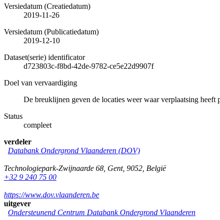
Versiedatum (Creatiedatum)
2019-11-26
Versiedatum (Publicatiedatum)
2019-12-10
Dataset(serie) identificator
d723803c-f8bd-42de-9782-ce5e22d9907f
Doel van vervaardiging
De breuklijnen geven de locaties weer waar verplaatsing heeft 
Status
compleet
verdeler
Databank Ondergrond Vlaanderen (DOV)
Technologiepark-Zwijnaarde 68
,
Gent
,
9052
,
België
+32 9 240 75 00
https://www.dov.vlaanderen.be
uitgever
Ondersteunend Centrum Databank Ondergrond Vlaanderen