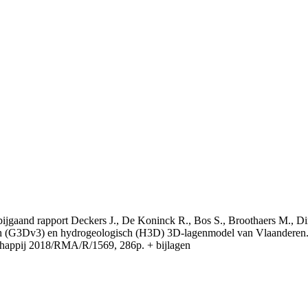
t bijgaand rapport Deckers J., De Koninck R., Bos S., Broothaers M., Di
 (G3Dv3) en hydrogeologisch (H3D) 3D-lagenmodel van Vlaanderen. S
appij 2018/RMA/R/1569, 286p. + bijlagen