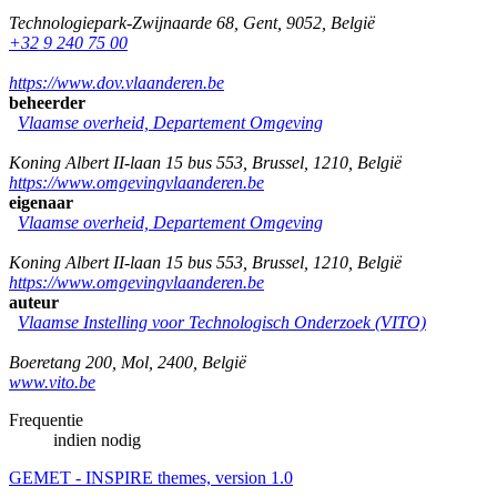
Technologiepark-Zwijnaarde 68
,
Gent
,
9052
,
België
+32 9 240 75 00
https://www.dov.vlaanderen.be
beheerder
Vlaamse overheid, Departement Omgeving
Koning Albert II-laan 15 bus 553
,
Brussel
,
1210
,
België
https://www.omgevingvlaanderen.be
eigenaar
Vlaamse overheid, Departement Omgeving
Koning Albert II-laan 15 bus 553
,
Brussel
,
1210
,
België
https://www.omgevingvlaanderen.be
auteur
Vlaamse Instelling voor Technologisch Onderzoek (VITO)
Boeretang 200
,
Mol
,
2400
,
België
www.vito.be
Frequentie
indien nodig
GEMET - INSPIRE themes, version 1.0