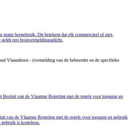
 gratis hergebruik. Dit betekent dat elk commercieel of niet-
 geldt een bronvermeldingsplicht.
ond Vlaanderen - (vermelding van de beheerder en de specifieke
et Besluit van de Vlaamse Regering met de regels voor toegang en
luit van de Vlaamse Regering met de regels voor toegang en gebruik
gebruik is kosteloos.