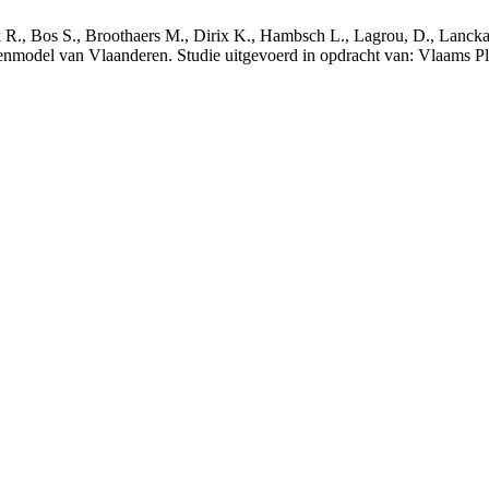
nck R., Bos S., Broothaers M., Dirix K., Hambsch L., Lagrou, D., Lanck
nmodel van Vlaanderen. Studie uitgevoerd in opdracht van: Vlaams