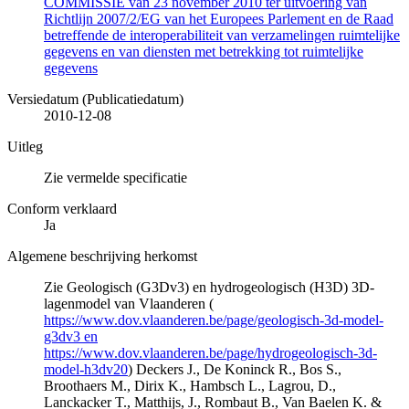
COMMISSIE van 23 november 2010 ter uitvoering van
Richtlijn 2007/2/EG van het Europees Parlement en de Raad
betreffende de interoperabiliteit van verzamelingen ruimtelijke
gegevens en van diensten met betrekking tot ruimtelijke
gegevens
Versiedatum (Publicatiedatum)
2010-12-08
Uitleg
Zie vermelde specificatie
Conform verklaard
Ja
Algemene beschrijving herkomst
Zie Geologisch (G3Dv3) en hydrogeologisch (H3D) 3D-
lagenmodel van Vlaanderen (
https://www.dov.vlaanderen.be/page/geologisch-3d-model-
g3dv3 en
https://www.dov.vlaanderen.be/page/hydrogeologisch-3d-
model-h3dv20
) Deckers J., De Koninck R., Bos S.,
Broothaers M., Dirix K., Hambsch L., Lagrou, D.,
Lanckacker T., Matthijs, J., Rombaut B., Van Baelen K. &