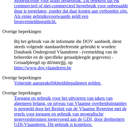
Modellicentie voor gratis hergebruik. Dit betekent dat elk
commercieel of niet-commercieel hergebruik voor onbepaalde
duur is toegelaten, zonder dat daar kosten aan verbonden zijn.
Als enige gebruiksvoorwaarde geldt een
bronvermeldingsplicht.
Overige beperkingen
Bij het gebruik van de informatie die DOV aanbiedt, dient
steeds volgende standaardreferentie gebruikt te worden:
Databank Ondergrond Vlaanderen - (vermelding van de
beheerder en de specifieke geraadpleegde gegevens) -
Geraadpleegd op dd/mm/jjjj, op
https://www.dov.vlaanderen.be
Overige beperkingen
Volgende aansprakelijkheidsbepalingen gelden.
Overige beperkingen
Toegang en gebruik voor het uitvoeren van taken van
algemeen belang, op niveau van Vlaamse overheidsinstanties
is geregeld door het Besluit van de Vlaamse Regering met de
regels voor toegang en gebruik van geografische
gegevensbronnen toegevoegd aan de GDI, door deelnemers
GDI-Vlaanderen. Dit gebruik is kosteloos.