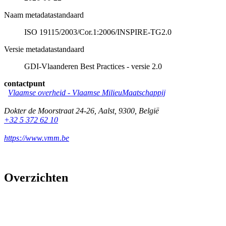
Naam metadatastandaard
ISO 19115/2003/Cor.1:2006/INSPIRE-TG2.0
Versie metadatastandaard
GDI-Vlaanderen Best Practices - versie 2.0
contactpunt
Vlaamse overheid - Vlaamse MilieuMaatschappij
Dokter de Moorstraat 24-26
,
Aalst
,
9300
,
België
+32 5 372 62 10
https://www.vmm.be
Overzichten