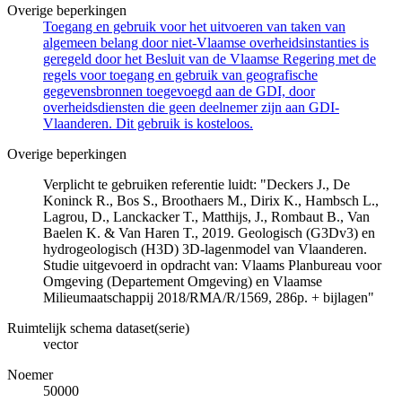
Overige beperkingen
Toegang en gebruik voor het uitvoeren van taken van
algemeen belang door niet-Vlaamse overheidsinstanties is
geregeld door het Besluit van de Vlaamse Regering met de
regels voor toegang en gebruik van geografische
gegevensbronnen toegevoegd aan de GDI, door
overheidsdiensten die geen deelnemer zijn aan GDI-
Vlaanderen. Dit gebruik is kosteloos.
Overige beperkingen
Verplicht te gebruiken referentie luidt: "Deckers J., De
Koninck R., Bos S., Broothaers M., Dirix K., Hambsch L.,
Lagrou, D., Lanckacker T., Matthijs, J., Rombaut B., Van
Baelen K. & Van Haren T., 2019. Geologisch (G3Dv3) en
hydrogeologisch (H3D) 3D-lagenmodel van Vlaanderen.
Studie uitgevoerd in opdracht van: Vlaams Planbureau voor
Omgeving (Departement Omgeving) en Vlaamse
Milieumaatschappij 2018/RMA/R/1569, 286p. + bijlagen"
Ruimtelijk schema dataset(serie)
vector
Noemer
50000