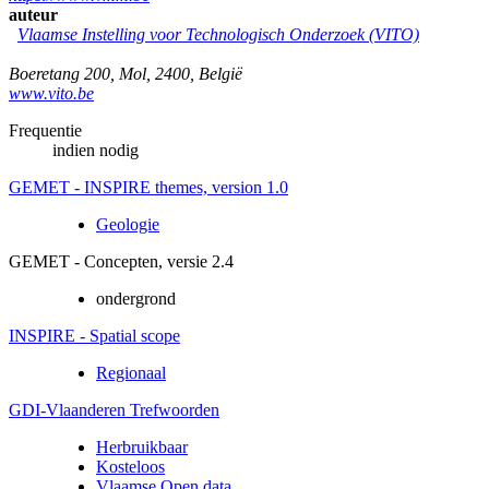
auteur
Vlaamse Instelling voor Technologisch Onderzoek (VITO)
Boeretang 200
,
Mol
,
2400
,
België
www.vito.be
Frequentie
indien nodig
GEMET - INSPIRE themes, version 1.0
Geologie
GEMET - Concepten, versie 2.4
ondergrond
INSPIRE - Spatial scope
Regionaal
GDI-Vlaanderen Trefwoorden
Herbruikbaar
Kosteloos
Vlaamse Open data