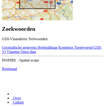
Zoekwoorden
GDI-Vlaanderen Trefwoorden
Geografische gegevens
Herbruikbaar
Kosteloos
Toegevoegd GDI-
Vl
Vlaamse Open data
INSPIRE - Spatial scope
Regionaal
Over
Github