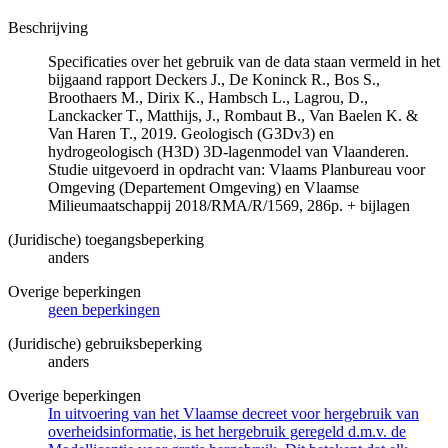
Beschrijving
Specificaties over het gebruik van de data staan vermeld in het
bijgaand rapport Deckers J., De Koninck R., Bos S.,
Broothaers M., Dirix K., Hambsch L., Lagrou, D.,
Lanckacker T., Matthijs, J., Rombaut B., Van Baelen K. &
Van Haren T., 2019. Geologisch (G3Dv3) en
hydrogeologisch (H3D) 3D-lagenmodel van Vlaanderen.
Studie uitgevoerd in opdracht van: Vlaams Planbureau voor
Omgeving (Departement Omgeving) en Vlaamse
Milieumaatschappij 2018/RMA/R/1569, 286p. + bijlagen
(Juridische) toegangsbeperking
anders
Overige beperkingen
geen beperkingen
(Juridische) gebruiksbeperking
anders
Overige beperkingen
In uitvoering van het Vlaamse decreet voor hergebruik van
overheidsinformatie, is het hergebruik geregeld d.m.v. de