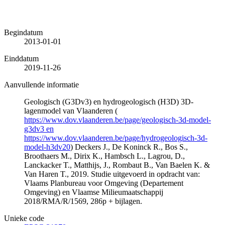
Begindatum
2013-01-01
Einddatum
2019-11-26
Aanvullende informatie
Geologisch (G3Dv3) en hydrogeologisch (H3D) 3D-
lagenmodel van Vlaanderen (
https://www.dov.vlaanderen.be/page/geologisch-3d-model-
g3dv3 en
https://www.dov.vlaanderen.be/page/hydrogeologisch-3d-
model-h3dv20
) Deckers J., De Koninck R., Bos S.,
Broothaers M., Dirix K., Hambsch L., Lagrou, D.,
Lanckacker T., Matthijs, J., Rombaut B., Van Baelen K. &
Van Haren T., 2019. Studie uitgevoerd in opdracht van:
Vlaams Planbureau voor Omgeving (Departement
Omgeving) en Vlaamse Milieumaatschappij
2018/RMA/R/1569, 286p + bijlagen.
Unieke code