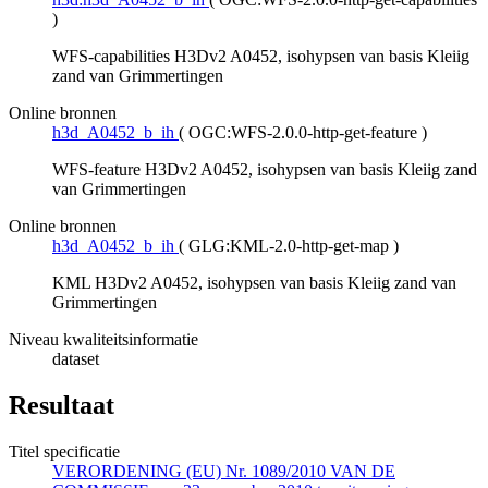
)
WFS-capabilities H3Dv2 A0452, isohypsen van basis Kleiig
zand van Grimmertingen
Online bronnen
h3d_A0452_b_ih
(
OGC:WFS-2.0.0-http-get-feature
)
WFS-feature H3Dv2 A0452, isohypsen van basis Kleiig zand
van Grimmertingen
Online bronnen
h3d_A0452_b_ih
(
GLG:KML-2.0-http-get-map
)
KML H3Dv2 A0452, isohypsen van basis Kleiig zand van
Grimmertingen
Niveau kwaliteitsinformatie
dataset
Resultaat
Titel specificatie
VERORDENING (EU) Nr. 1089/2010 VAN DE