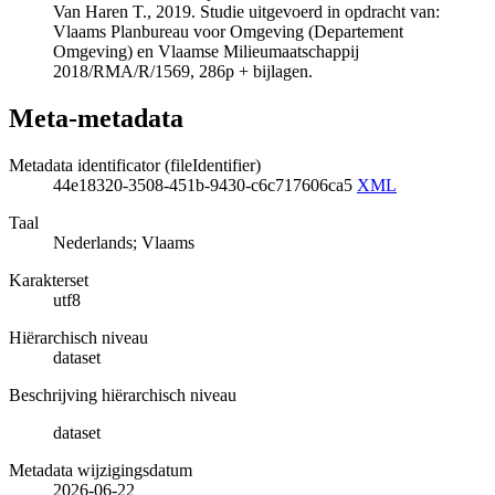
Van Haren T., 2019. Studie uitgevoerd in opdracht van:
Vlaams Planbureau voor Omgeving (Departement
Omgeving) en Vlaamse Milieumaatschappij
2018/RMA/R/1569, 286p + bijlagen.
Meta-metadata
Metadata identificator (fileIdentifier)
44e18320-3508-451b-9430-c6c717606ca5
XML
Taal
Nederlands; Vlaams
Karakterset
utf8
Hiërarchisch niveau
dataset
Beschrijving hiërarchisch niveau
dataset
Metadata wijzigingsdatum
2026-06-22