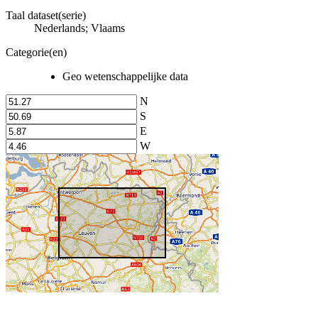
Taal dataset(serie)
Nederlands; Vlaams
Categorie(en)
Geo wetenschappelijke data
N
S
E
W