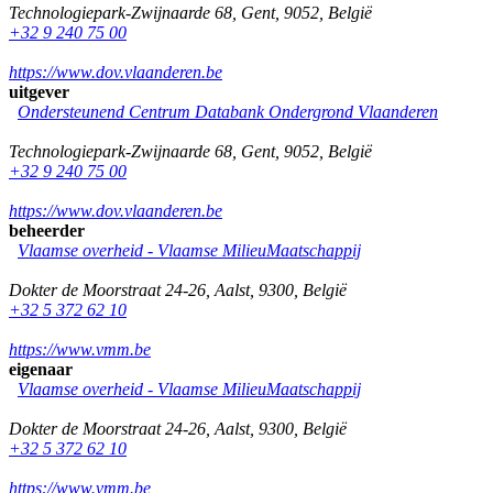
Technologiepark-Zwijnaarde 68
,
Gent
,
9052
,
België
+32 9 240 75 00
https://www.dov.vlaanderen.be
uitgever
Ondersteunend Centrum Databank Ondergrond Vlaanderen
Technologiepark-Zwijnaarde 68
,
Gent
,
9052
,
België
+32 9 240 75 00
https://www.dov.vlaanderen.be
beheerder
Vlaamse overheid - Vlaamse MilieuMaatschappij
Dokter de Moorstraat 24-26
,
Aalst
,
9300
,
België
+32 5 372 62 10
https://www.vmm.be
eigenaar
Vlaamse overheid - Vlaamse MilieuMaatschappij
Dokter de Moorstraat 24-26
,
Aalst
,
9300
,
België
+32 5 372 62 10
https://www.vmm.be