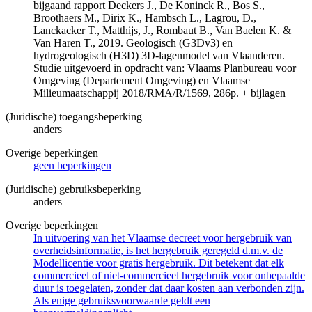
bijgaand rapport Deckers J., De Koninck R., Bos S.,
Broothaers M., Dirix K., Hambsch L., Lagrou, D.,
Lanckacker T., Matthijs, J., Rombaut B., Van Baelen K. &
Van Haren T., 2019. Geologisch (G3Dv3) en
hydrogeologisch (H3D) 3D-lagenmodel van Vlaanderen.
Studie uitgevoerd in opdracht van: Vlaams Planbureau voor
Omgeving (Departement Omgeving) en Vlaamse
Milieumaatschappij 2018/RMA/R/1569, 286p. + bijlagen
(Juridische) toegangsbeperking
anders
Overige beperkingen
geen beperkingen
(Juridische) gebruiksbeperking
anders
Overige beperkingen
In uitvoering van het Vlaamse decreet voor hergebruik van
overheidsinformatie, is het hergebruik geregeld d.m.v. de
Modellicentie voor gratis hergebruik. Dit betekent dat elk
commercieel of niet-commercieel hergebruik voor onbepaalde
duur is toegelaten, zonder dat daar kosten aan verbonden zijn.
Als enige gebruiksvoorwaarde geldt een