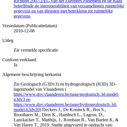
Richtlijn 2007/2/EG van het Europees Parlement en de Raad
betreffende de interoperabiliteit van verzamelingen ruimtelijke
gegevens en van diensten met betrekking tot ruimtelijke
gegevens
Versiedatum (Publicatiedatum)
2010-12-08
Uitleg
Zie vermelde specificatie
Conform verklaard
Ja
Algemene beschrijving herkomst
Zie Geologisch (G3Dv3) en hydrogeologisch (H3D) 3D-
lagenmodel van Vlaanderen (
https://www.dov.vlaanderen.be/page/geologisch-3d-model-
g3dv3 en
https://www.dov.vlaanderen.be/page/hydrogeologisch-3d-
model-h3dv20
) Deckers J., De Koninck R., Bos S.,
Broothaers M., Dirix K., Hambsch L., Lagrou, D.,
Lanckacker T., Matthijs, J., Rombaut B., Van Baelen K. &
Van Haren T., 2019. Studie uitgevoerd in opdracht van: