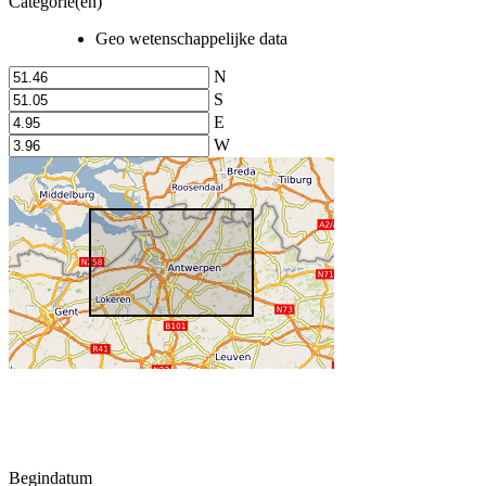
Categorie(en)
Geo wetenschappelijke data
N
S
E
W
Begindatum