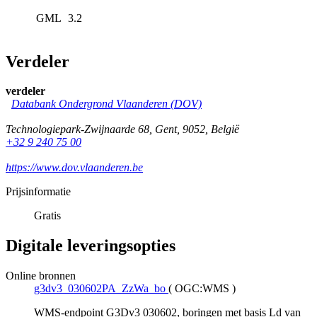
GML
3.2
Verdeler
verdeler
Databank Ondergrond Vlaanderen (DOV)
Technologiepark-Zwijnaarde 68
,
Gent
,
9052
,
België
+32 9 240 75 00
https://www.dov.vlaanderen.be
Prijsinformatie
Gratis
Digitale leveringsopties
Online bronnen
g3dv3_030602PA_ZzWa_bo
(
OGC:WMS
)
WMS-endpoint G3Dv3 030602, boringen met basis Ld van