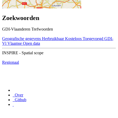
Zoekwoorden
GDI-Vlaanderen Trefwoorden
Geografische gegevens
Herbruikbaar
Kosteloos
Toegevoegd GDI-
Vl
Vlaamse Open data
INSPIRE - Spatial scope
Regionaal
Over
Github