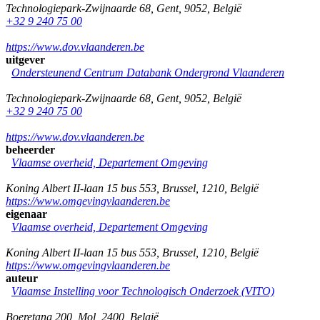
Technologiepark-Zwijnaarde 68
,
Gent
,
9052
,
België
+32 9 240 75 00
https://www.dov.vlaanderen.be
uitgever
Ondersteunend Centrum Databank Ondergrond Vlaanderen
Technologiepark-Zwijnaarde 68
,
Gent
,
9052
,
België
+32 9 240 75 00
https://www.dov.vlaanderen.be
beheerder
Vlaamse overheid, Departement Omgeving
Koning Albert II-laan 15 bus 553
,
Brussel
,
1210
,
België
https://www.omgevingvlaanderen.be
eigenaar
Vlaamse overheid, Departement Omgeving
Koning Albert II-laan 15 bus 553
,
Brussel
,
1210
,
België
https://www.omgevingvlaanderen.be
auteur
Vlaamse Instelling voor Technologisch Onderzoek (VITO)
Boeretang 200
,
Mol
,
2400
,
België