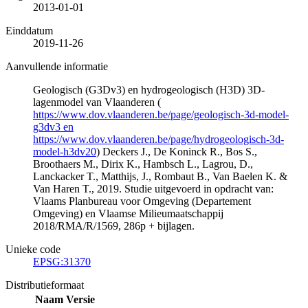
2013-01-01
Einddatum
2019-11-26
Aanvullende informatie
Geologisch (G3Dv3) en hydrogeologisch (H3D) 3D-
lagenmodel van Vlaanderen (
https://www.dov.vlaanderen.be/page/geologisch-3d-model-
g3dv3 en
https://www.dov.vlaanderen.be/page/hydrogeologisch-3d-
model-h3dv20
) Deckers J., De Koninck R., Bos S.,
Broothaers M., Dirix K., Hambsch L., Lagrou, D.,
Lanckacker T., Matthijs, J., Rombaut B., Van Baelen K. &
Van Haren T., 2019. Studie uitgevoerd in opdracht van:
Vlaams Planbureau voor Omgeving (Departement
Omgeving) en Vlaamse Milieumaatschappij
2018/RMA/R/1569, 286p + bijlagen.
Unieke code
EPSG:31370
Distributieformaat
Naam
Versie