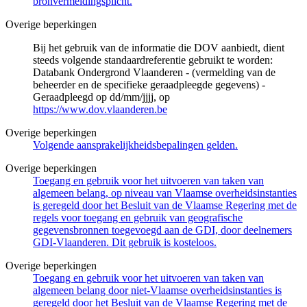
bronvermeldingsplicht.
Overige beperkingen
Bij het gebruik van de informatie die DOV aanbiedt, dient
steeds volgende standaardreferentie gebruikt te worden:
Databank Ondergrond Vlaanderen - (vermelding van de
beheerder en de specifieke geraadpleegde gegevens) -
Geraadpleegd op dd/mm/jjjj, op
https://www.dov.vlaanderen.be
Overige beperkingen
Volgende aansprakelijkheidsbepalingen gelden.
Overige beperkingen
Toegang en gebruik voor het uitvoeren van taken van
algemeen belang, op niveau van Vlaamse overheidsinstanties
is geregeld door het Besluit van de Vlaamse Regering met de
regels voor toegang en gebruik van geografische
gegevensbronnen toegevoegd aan de GDI, door deelnemers
GDI-Vlaanderen. Dit gebruik is kosteloos.
Overige beperkingen
Toegang en gebruik voor het uitvoeren van taken van
algemeen belang door niet-Vlaamse overheidsinstanties is
geregeld door het Besluit van de Vlaamse Regering met de