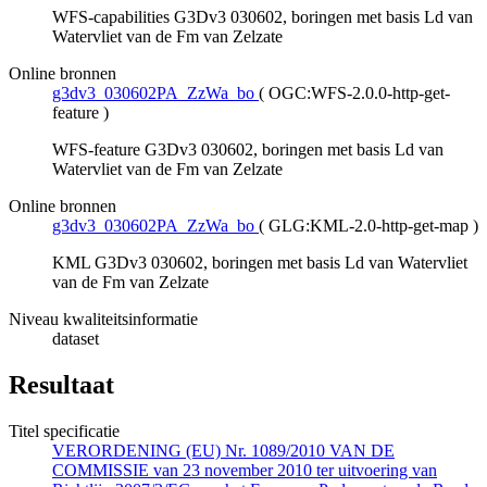
WFS-capabilities G3Dv3 030602, boringen met basis Ld van
Watervliet van de Fm van Zelzate
Online bronnen
g3dv3_030602PA_ZzWa_bo
(
OGC:WFS-2.0.0-http-get-
feature
)
WFS-feature G3Dv3 030602, boringen met basis Ld van
Watervliet van de Fm van Zelzate
Online bronnen
g3dv3_030602PA_ZzWa_bo
(
GLG:KML-2.0-http-get-map
)
KML G3Dv3 030602, boringen met basis Ld van Watervliet
van de Fm van Zelzate
Niveau kwaliteitsinformatie
dataset
Resultaat
Titel specificatie
VERORDENING (EU) Nr. 1089/2010 VAN DE
COMMISSIE van 23 november 2010 ter uitvoering van