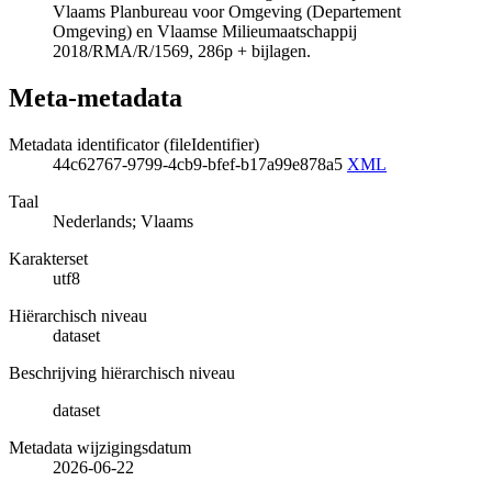
Vlaams Planbureau voor Omgeving (Departement
Omgeving) en Vlaamse Milieumaatschappij
2018/RMA/R/1569, 286p + bijlagen.
Meta-metadata
Metadata identificator (fileIdentifier)
44c62767-9799-4cb9-bfef-b17a99e878a5
XML
Taal
Nederlands; Vlaams
Karakterset
utf8
Hiërarchisch niveau
dataset
Beschrijving hiërarchisch niveau
dataset
Metadata wijzigingsdatum
2026-06-22