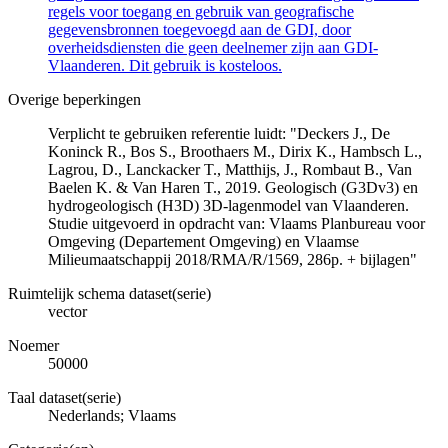
regels voor toegang en gebruik van geografische
gegevensbronnen toegevoegd aan de GDI, door
overheidsdiensten die geen deelnemer zijn aan GDI-
Vlaanderen. Dit gebruik is kosteloos.
Overige beperkingen
Verplicht te gebruiken referentie luidt: "Deckers J., De
Koninck R., Bos S., Broothaers M., Dirix K., Hambsch L.,
Lagrou, D., Lanckacker T., Matthijs, J., Rombaut B., Van
Baelen K. & Van Haren T., 2019. Geologisch (G3Dv3) en
hydrogeologisch (H3D) 3D-lagenmodel van Vlaanderen.
Studie uitgevoerd in opdracht van: Vlaams Planbureau voor
Omgeving (Departement Omgeving) en Vlaamse
Milieumaatschappij 2018/RMA/R/1569, 286p. + bijlagen"
Ruimtelijk schema dataset(serie)
vector
Noemer
50000
Taal dataset(serie)
Nederlands; Vlaams