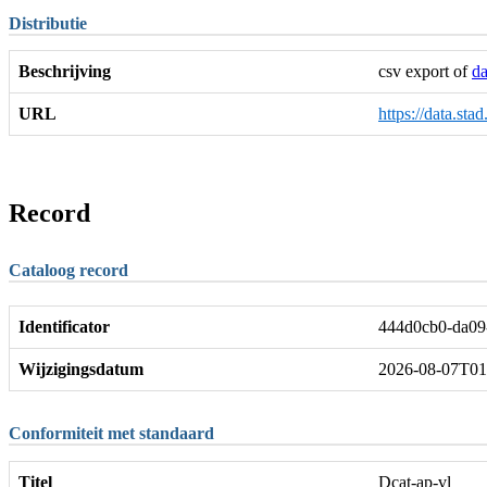
Distributie
Beschrijving
csv export of
da
URL
https://data.sta
Record
Cataloog record
Identificator
444d0cb0-da09
Wijzigingsdatum
2026-08-07T01
Conformiteit met standaard
Titel
Dcat-ap-vl