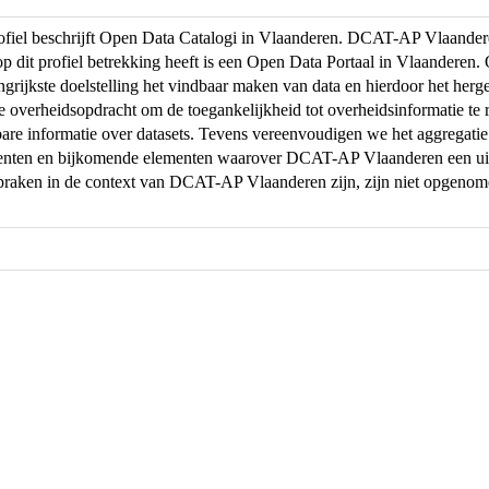
profiel beschrijft Open Data Catalogi in Vlaanderen. DCAT-AP Vlaand
op dit profiel betrekking heeft is een Open Data Portaal in Vlaanderen
ngrijkste doelstelling het vindbaar maken van data en hierdoor het herg
de overheidsopdracht om de toegankelijkheid tot overheidsinformatie te r
are informatie over datasets. Tevens vereenvoudigen we het aggregati
menten en bijkomende elementen waarover DCAT-AP Vlaanderen een uit
praken in de context van DCAT-AP Vlaanderen zijn, zijn niet opgeno
.