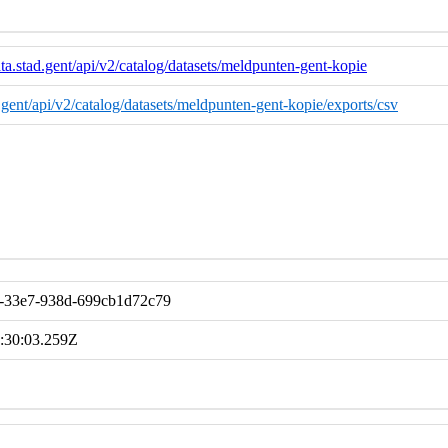
ta.stad.gent/api/v2/catalog/datasets/meldpunten-gent-kopie
d.gent/api/v2/catalog/datasets/meldpunten-gent-kopie/exports/csv
-33e7-938d-699cb1d72c79
:30:03.259Z