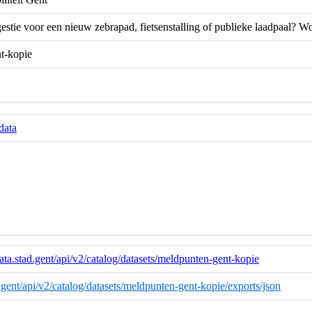
estie voor een nieuw zebrapad, fietsenstalling of publieke laadpaal? Wor
t-kopie
data
ata.stad.gent/api/v2/catalog/datasets/meldpunten-gent-kopie
d.gent/api/v2/catalog/datasets/meldpunten-gent-kopie/exports/json