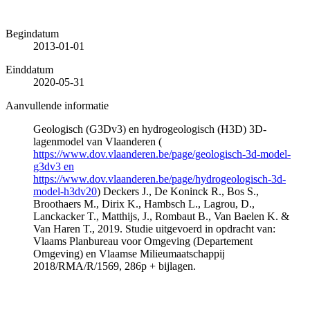
Begindatum
2013-01-01
Einddatum
2020-05-31
Aanvullende informatie
Geologisch (G3Dv3) en hydrogeologisch (H3D) 3D-
lagenmodel van Vlaanderen (
https://www.dov.vlaanderen.be/page/geologisch-3d-model-
g3dv3 en
https://www.dov.vlaanderen.be/page/hydrogeologisch-3d-
model-h3dv20
) Deckers J., De Koninck R., Bos S.,
Broothaers M., Dirix K., Hambsch L., Lagrou, D.,
Lanckacker T., Matthijs, J., Rombaut B., Van Baelen K. &
Van Haren T., 2019. Studie uitgevoerd in opdracht van:
Vlaams Planbureau voor Omgeving (Departement
Omgeving) en Vlaamse Milieumaatschappij
2018/RMA/R/1569, 286p + bijlagen.