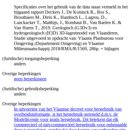
Specificaties over het gebruik van de data staan vermeld in het
bijgaand rapport Deckers J., De Koninck R., Bos S.,
Broothaers M., Dirix K., Hambsch L., Lagrou, D.,
Lanckacker T., Matthijs, J., Rombaut B., Van Baelen K. &
Van Haren T., 2019. Geologisch (G3Dv3) en
hydrogeologisch (H3D) 3D-lagenmodel van Vlaanderen.
Studie uitgevoerd in opdracht van: Vlaams Planbureau voor
Omgeving (Departement Omgeving) en Vlaamse
Milieumaatschappij 2018/RMA/R/1569, 286p. + bijlagen
(Juridische) toegangsbeperking
anders
Overige beperkingen
geen beperkingen
(Juridische) gebruiksbeperking
anders
Overige beperkingen
In uitvoering van het Vlaamse decreet voor hergebruik van
overheidsinformatie, is het hergebruik geregeld d.m.v. de
Modellicentie voor gratis hergebruik. Dit betekent dat elk
commercieel of niet-commercieel hergebruik voor onbepaalde
duur is toegelaten, zonder dat daar kosten aan verbonden zijn.