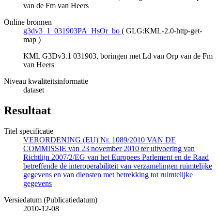
van de Fm van Heers
Online bronnen
g3dv3_1_031903PA_HsOr_bo
(
GLG:KML-2.0-http-get-
map
)
KML G3Dv3.1 031903, boringen met Ld van Orp van de Fm
van Heers
Niveau kwaliteitsinformatie
dataset
Resultaat
Titel specificatie
VERORDENING (EU) Nr. 1089/2010 VAN DE
COMMISSIE van 23 november 2010 ter uitvoering van
Richtlijn 2007/2/EG van het Europees Parlement en de Raad
betreffende de interoperabiliteit van verzamelingen ruimtelijke
gegevens en van diensten met betrekking tot ruimtelijke
gegevens
Versiedatum (Publicatiedatum)
2010-12-08