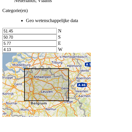
Nederlands; Vlaams
Categorie(en)
Geo wetenschappelijke data
N
S
E
W