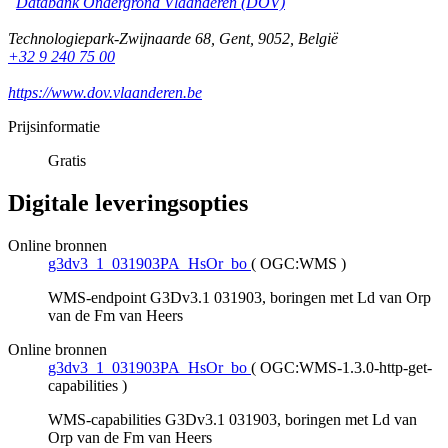
Databank Ondergrond Vlaanderen (DOV)
Technologiepark-Zwijnaarde 68
,
Gent
,
9052
,
België
+32 9 240 75 00
https://www.dov.vlaanderen.be
Prijsinformatie
Gratis
Digitale leveringsopties
Online bronnen
g3dv3_1_031903PA_HsOr_bo
(
OGC:WMS
)
WMS-endpoint G3Dv3.1 031903, boringen met Ld van Orp
van de Fm van Heers
Online bronnen
g3dv3_1_031903PA_HsOr_bo
(
OGC:WMS-1.3.0-http-get-
capabilities
)
WMS-capabilities G3Dv3.1 031903, boringen met Ld van
Orp van de Fm van Heers