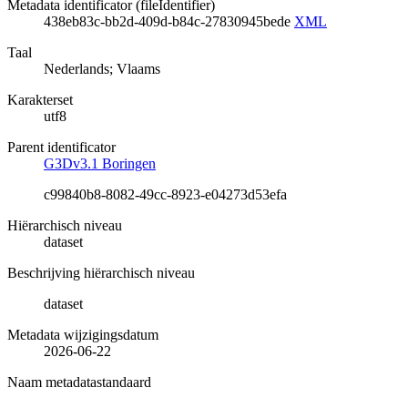
Metadata identificator (fileIdentifier)
438eb83c-bb2d-409d-b84c-27830945bede
XML
Taal
Nederlands; Vlaams
Karakterset
utf8
Parent identificator
G3Dv3.1 Boringen
c99840b8-8082-49cc-8923-e04273d53efa
Hiërarchisch niveau
dataset
Beschrijving hiërarchisch niveau
dataset
Metadata wijzigingsdatum
2026-06-22
Naam metadatastandaard