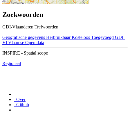
Zoekwoorden
GDI-Vlaanderen Trefwoorden
Geografische gegevens
Herbruikbaar
Kosteloos
Toegevoegd GDI-
Vl
Vlaamse Open data
INSPIRE - Spatial scope
Regionaal
Over
Github