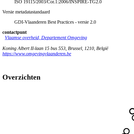
ISO 19115/2003/Cor.1:2006/INSPIRE-TG2.0
Versie metadatastandaard
GDI-Vlaanderen Best Practices - versie 2.0
contactpunt
Vlaamse overheid, Departement Omgeving
Koning Albert II-laan 15 bus 553
,
Brussel
,
1210
,
België
https://www.omgevingvlaanderen.be
Overzichten