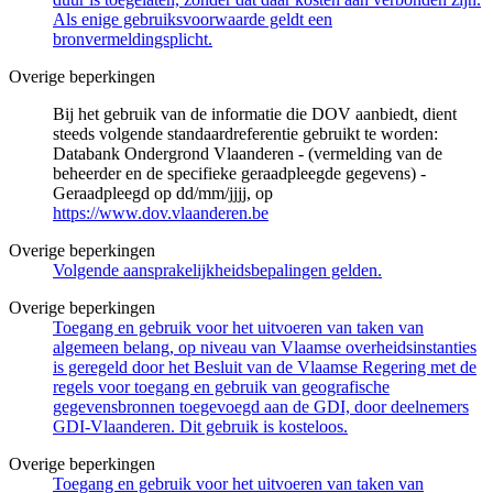
Als enige gebruiksvoorwaarde geldt een
bronvermeldingsplicht.
Overige beperkingen
Bij het gebruik van de informatie die DOV aanbiedt, dient
steeds volgende standaardreferentie gebruikt te worden:
Databank Ondergrond Vlaanderen - (vermelding van de
beheerder en de specifieke geraadpleegde gegevens) -
Geraadpleegd op dd/mm/jjjj, op
https://www.dov.vlaanderen.be
Overige beperkingen
Volgende aansprakelijkheidsbepalingen gelden.
Overige beperkingen
Toegang en gebruik voor het uitvoeren van taken van
algemeen belang, op niveau van Vlaamse overheidsinstanties
is geregeld door het Besluit van de Vlaamse Regering met de
regels voor toegang en gebruik van geografische
gegevensbronnen toegevoegd aan de GDI, door deelnemers
GDI-Vlaanderen. Dit gebruik is kosteloos.
Overige beperkingen
Toegang en gebruik voor het uitvoeren van taken van