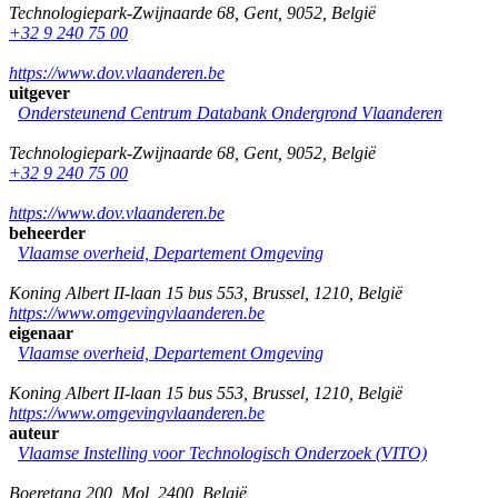
Technologiepark-Zwijnaarde 68
,
Gent
,
9052
,
België
+32 9 240 75 00
https://www.dov.vlaanderen.be
uitgever
Ondersteunend Centrum Databank Ondergrond Vlaanderen
Technologiepark-Zwijnaarde 68
,
Gent
,
9052
,
België
+32 9 240 75 00
https://www.dov.vlaanderen.be
beheerder
Vlaamse overheid, Departement Omgeving
Koning Albert II-laan 15 bus 553
,
Brussel
,
1210
,
België
https://www.omgevingvlaanderen.be
eigenaar
Vlaamse overheid, Departement Omgeving
Koning Albert II-laan 15 bus 553
,
Brussel
,
1210
,
België
https://www.omgevingvlaanderen.be
auteur
Vlaamse Instelling voor Technologisch Onderzoek (VITO)
Boeretang 200
,
Mol
,
2400
,
België