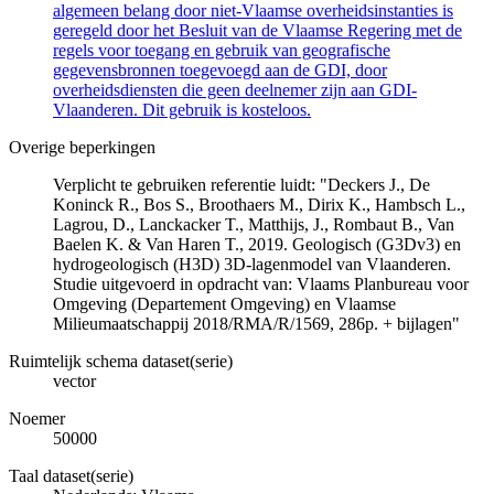
algemeen belang door niet-Vlaamse overheidsinstanties is
geregeld door het Besluit van de Vlaamse Regering met de
regels voor toegang en gebruik van geografische
gegevensbronnen toegevoegd aan de GDI, door
overheidsdiensten die geen deelnemer zijn aan GDI-
Vlaanderen. Dit gebruik is kosteloos.
Overige beperkingen
Verplicht te gebruiken referentie luidt: "Deckers J., De
Koninck R., Bos S., Broothaers M., Dirix K., Hambsch L.,
Lagrou, D., Lanckacker T., Matthijs, J., Rombaut B., Van
Baelen K. & Van Haren T., 2019. Geologisch (G3Dv3) en
hydrogeologisch (H3D) 3D-lagenmodel van Vlaanderen.
Studie uitgevoerd in opdracht van: Vlaams Planbureau voor
Omgeving (Departement Omgeving) en Vlaamse
Milieumaatschappij 2018/RMA/R/1569, 286p. + bijlagen"
Ruimtelijk schema dataset(serie)
vector
Noemer
50000
Taal dataset(serie)