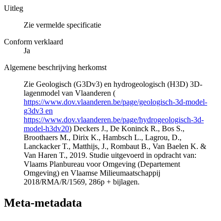
Uitleg
Zie vermelde specificatie
Conform verklaard
Ja
Algemene beschrijving herkomst
Zie Geologisch (G3Dv3) en hydrogeologisch (H3D) 3D-
lagenmodel van Vlaanderen (
https://www.dov.vlaanderen.be/page/geologisch-3d-model-
g3dv3 en
https://www.dov.vlaanderen.be/page/hydrogeologisch-3d-
model-h3dv20
) Deckers J., De Koninck R., Bos S.,
Broothaers M., Dirix K., Hambsch L., Lagrou, D.,
Lanckacker T., Matthijs, J., Rombaut B., Van Baelen K. &
Van Haren T., 2019. Studie uitgevoerd in opdracht van:
Vlaams Planbureau voor Omgeving (Departement
Omgeving) en Vlaamse Milieumaatschappij
2018/RMA/R/1569, 286p + bijlagen.
Meta-metadata