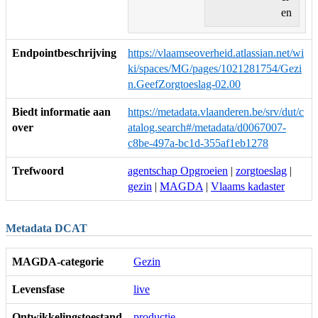
en
Endpointbeschrijving
https://vlaamseoverheid.atlassian.net/wi
ki/spaces/MG/pages/1021281754/Gezi
n.GeefZorgtoeslag-02.00
Biedt informatie aan
https://metadata.vlaanderen.be/srv/dut/c
over
atalog.search#/metadata/d0067007-
c8be-497a-bc1d-355af1eb1278
Trefwoord
agentschap Opgroeien
|
zorgtoeslag
|
gezin
|
MAGDA
|
Vlaams kadaster
Metadata DCAT
MAGDA-categorie
Gezin
Levensfase
live
Ontwikkelingstoestand
productie