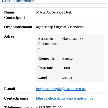
Gebruiksinformatie
Naam
MAGDA Service Desk
Contactpunt
Organisatienaam
agentschap Digitaal Vlaanderen
Adres
Straat en
Havenlaan 88
huisnumme
r
Gemeente
Brussel
Postcode
1000
Land
België
E-mail
helpdesk.magda@vlaanderen.be
Contactpagina
https://helpdesk.magda.vlaanderen.be
Telefoonnummer
+32 2 553 72 02