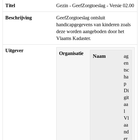
Titel
Gezin - GeefZorgtoeslag - Versie 02.00
Beschrijving
GeefZorgtoeslag ontsluit
handicapgegevens van kinderen zoals
deze worden aangeboden door het
Vlaams Kadaster.
Uitgever
Organisatie
Naam
ag
en
tsc
ha
p
Di
git
aa
l
Vl
aa
nd
er