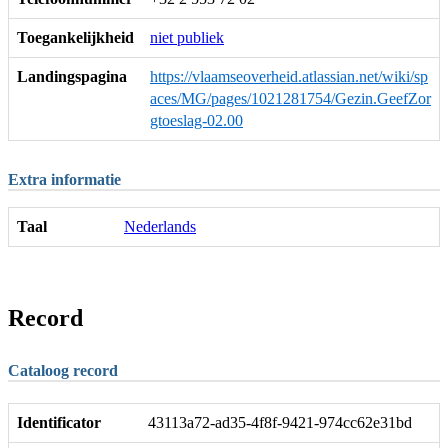
Toegankelijkheid
niet publiek
Landingspagina
https://vlaamseoverheid.atlassian.net/wiki/sp
aces/MG/pages/1021281754/Gezin.GeefZor
gtoeslag-02.00
Extra informatie
Taal
Nederlands
Record
Cataloog record
Identificator
43113a72-ad35-4f8f-9421-974cc62e31bd