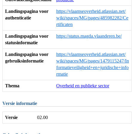
Landingspagina voor
https://vlaamseoverheid.atlassian.net/
authenticatie
wiki/spaces/MG/pages/485982282/Ce
rtificaten
Landingspagina voor
https://status.magda.vlaanderen.be/
statusinformatie
Landingspagina voor
https://vlaamseoverheid.atlassian.net/
gebruiksinformatie
wiki/spaces/MG/pages/1479115247/In
formatieveiligheid+en+juridische+info
rmatie
Thema
Overheid en publieke sector
Versie informatie
Versie
02.00