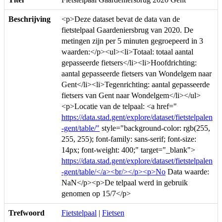
Beschrijving
<p>Deze dataset bevat de data van de
fietstelpaal Gaardeniersbrug van 2020. De
metingen zijn per 5 minuten gegroepeerd in 3
waarden:</p><ul><li>Totaal: totaal aantal
gepasseerde fietsers</li><li>Hoofdrichting:
aantal gepasseerde fietsers van Wondelgem naar
Gent</li><li>Tegenrichting: aantal gepasseerde
fietsers van Gent naar Wondelgem</li></ul>
<p>Locatie van de telpaal: <a href="
https://data.stad.gent/explore/dataset/fietstelpalen
-gent/table/"
style="background-color: rgb(255,
255, 255); font-family: sans-serif; font-size:
14px; font-weight: 400;" target="_blank">
https://data.stad.gent/explore/dataset/fietstelpalen
-gent/table/</a><br/></p><p>No
Data waarde:
NaN</p><p>De telpaal werd in gebruik
genomen op 15/7</p>
Trefwoord
Fietstelpaal
|
Fietsen