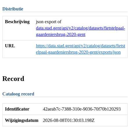
Distributie
Beschrijving
json export of
data.stad.gent/api/v2/catalog/datasets/fietstelpaal-
gaardeniersbrug-2020-gent
URL
https://data.stad.gent/api/v2/catalog/datasets/fietst
elpaal-gaardeniersbrug-2020-gent/exports/json
Record
Cataloog record
Identificator
42aeab7c-7388-310e-9036-70f70b120293
Wijzigingsdatum
2026-08-08T01:30:03.198Z