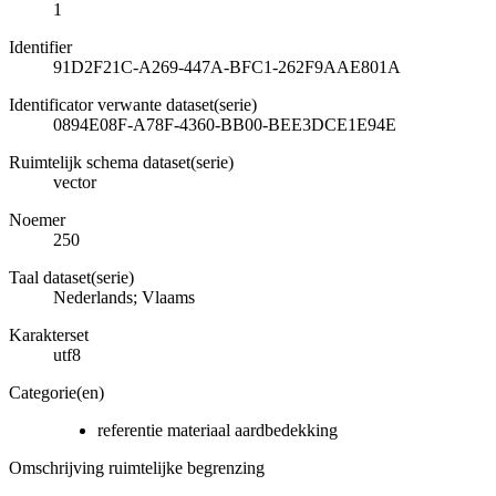
1
Identifier
91D2F21C-A269-447A-BFC1-262F9AAE801A
Identificator verwante dataset(serie)
0894E08F-A78F-4360-BB00-BEE3DCE1E94E
Ruimtelijk schema dataset(serie)
vector
Noemer
250
Taal dataset(serie)
Nederlands; Vlaams
Karakterset
utf8
Categorie(en)
referentie materiaal aardbedekking
Omschrijving ruimtelijke begrenzing