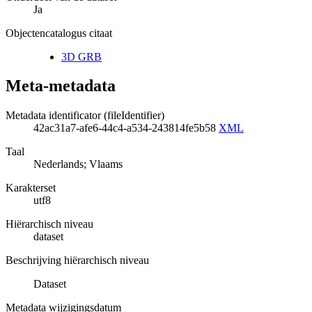
Ja
Objectencatalogus citaat
3D GRB
Meta-metadata
Metadata identificator (fileIdentifier)
42ac31a7-afe6-44c4-a534-243814fe5b58
XML
Taal
Nederlands; Vlaams
Karakterset
utf8
Hiërarchisch niveau
dataset
Beschrijving hiërarchisch niveau
Dataset
Metadata wijzigingsdatum