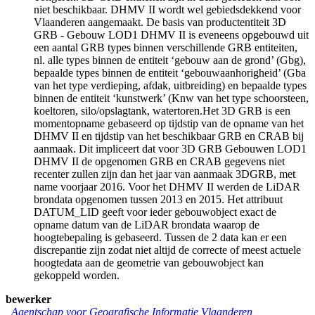
niet beschikbaar. DHMV II wordt wel gebiedsdekkend voor
Vlaanderen aangemaakt. De basis van productentiteit 3D
GRB - Gebouw LOD1 DHMV II is eveneens opgebouwd uit
een aantal GRB types binnen verschillende GRB entiteiten,
nl. alle types binnen de entiteit ‘gebouw aan de grond’ (Gbg),
bepaalde types binnen de entiteit ‘gebouwaanhorigheid’ (Gba
van het type verdieping, afdak, uitbreiding) en bepaalde types
binnen de entiteit ‘kunstwerk’ (Knw van het type schoorsteen,
koeltoren, silo/opslagtank, watertoren.Het 3D GRB is een
momentopname gebaseerd op tijdstip van de opname van het
DHMV II en tijdstip van het beschikbaar GRB en CRAB bij
aanmaak. Dit impliceert dat voor 3D GRB Gebouwen LOD1
DHMV II de opgenomen GRB en CRAB gegevens niet
recenter zullen zijn dan het jaar van aanmaak 3DGRB, met
name voorjaar 2016. Voor het DHMV II werden de LiDAR
brondata opgenomen tussen 2013 en 2015. Het attribuut
DATUM_LID geeft voor ieder gebouwobject exact de
opname datum van de LiDAR brondata waarop de
hoogtebepaling is gebaseerd. Tussen de 2 data kan er een
discrepantie zijn zodat niet altijd de correcte of meest actuele
hoogtedata aan de geometrie van gebouwobject kan
gekoppeld worden.
bewerker
Agentschap voor Geografische Informatie Vlaanderen