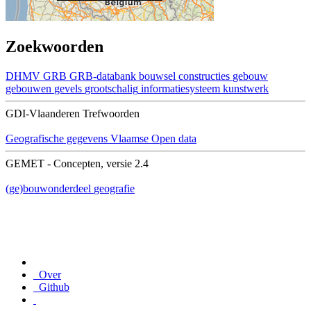
Zoekwoorden
DHMV
GRB
GRB-databank
bouwsel
constructies
gebouw
gebouwen
gevels
grootschalig
informatiesysteem
kunstwerk
GDI-Vlaanderen Trefwoorden
Geografische gegevens
Vlaamse Open data
GEMET - Concepten, versie 2.4
(ge)bouwonderdeel
geografie
Over
Github