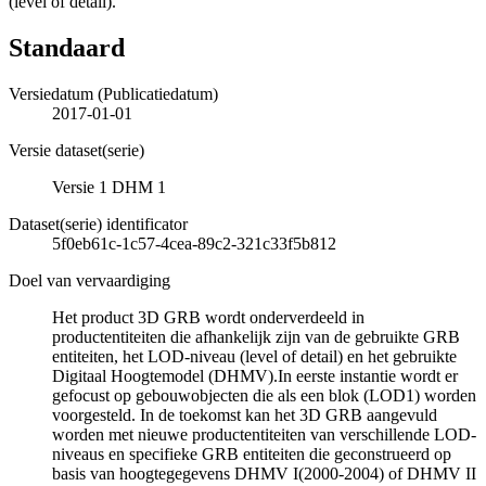
(level of detail).
Standaard
Versiedatum (Publicatiedatum)
2017-01-01
Versie dataset(serie)
Versie 1 DHM 1
Dataset(serie) identificator
5f0eb61c-1c57-4cea-89c2-321c33f5b812
Doel van vervaardiging
Het product 3D GRB wordt onderverdeeld in
productentiteiten die afhankelijk zijn van de gebruikte GRB
entiteiten, het LOD-niveau (level of detail) en het gebruikte
Digitaal Hoogtemodel (DHMV).In eerste instantie wordt er
gefocust op gebouwobjecten die als een blok (LOD1) worden
voorgesteld. In de toekomst kan het 3D GRB aangevuld
worden met nieuwe productentiteiten van verschillende LOD-
niveaus en specifieke GRB entiteiten die geconstrueerd op
basis van hoogtegegevens DHMV I(2000-2004) of DHMV II