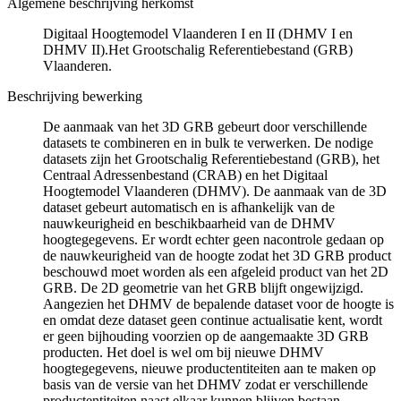
Algemene beschrijving herkomst
Digitaal Hoogtemodel Vlaanderen I en II (DHMV I en
DHMV II).Het Grootschalig Referentiebestand (GRB)
Vlaanderen.
Beschrijving bewerking
De aanmaak van het 3D GRB gebeurt door verschillende
datasets te combineren en in bulk te verwerken. De nodige
datasets zijn het Grootschalig Referentiebestand (GRB), het
Centraal Adressenbestand (CRAB) en het Digitaal
Hoogtemodel Vlaanderen (DHMV). De aanmaak van de 3D
dataset gebeurt automatisch en is afhankelijk van de
nauwkeurigheid en beschikbaarheid van de DHMV
hoogtegegevens. Er wordt echter geen nacontrole gedaan op
de nauwkeurigheid van de hoogte zodat het 3D GRB product
beschouwd moet worden als een afgeleid product van het 2D
GRB. De 2D geometrie van het GRB blijft ongewijzigd.
Aangezien het DHMV de bepalende dataset voor de hoogte is
en omdat deze dataset geen continue actualisatie kent, wordt
er geen bijhouding voorzien op de aangemaakte 3D GRB
producten. Het doel is wel om bij nieuwe DHMV
hoogtegegevens, nieuwe productentiteiten aan te maken op
basis van de versie van het DHMV zodat er verschillende
productentiteiten naast elkaar kunnen blijven bestaan