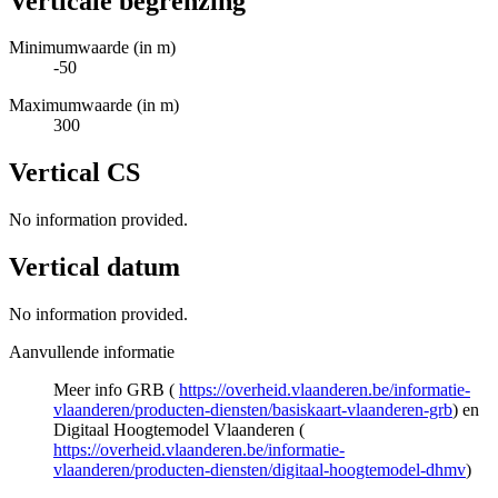
Verticale begrenzing
Minimumwaarde (in m)
-50
Maximumwaarde (in m)
300
Vertical CS
No information provided.
Vertical datum
No information provided.
Aanvullende informatie
Meer info GRB (
https://overheid.vlaanderen.be/informatie-
vlaanderen/producten-diensten/basiskaart-vlaanderen-grb
) en
Digitaal Hoogtemodel Vlaanderen (
https://overheid.vlaanderen.be/informatie-
vlaanderen/producten-diensten/digitaal-hoogtemodel-dhmv
)