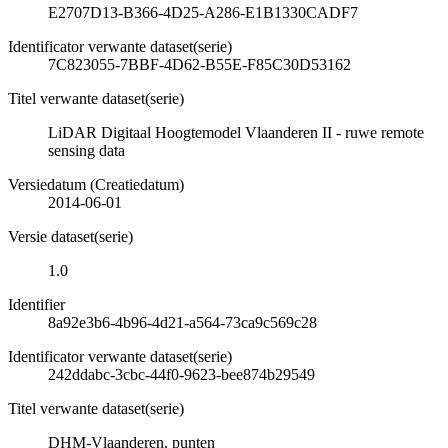
E2707D13-B366-4D25-A286-E1B1330CADF7
Identificator verwante dataset(serie)
7C823055-7BBF-4D62-B55E-F85C30D53162
Titel verwante dataset(serie)
LiDAR Digitaal Hoogtemodel Vlaanderen II - ruwe remote
sensing data
Versiedatum (Creatiedatum)
2014-06-01
Versie dataset(serie)
1.0
Identifier
8a92e3b6-4b96-4d21-a564-73ca9c569c28
Identificator verwante dataset(serie)
242ddabc-3cbc-44f0-9623-bee874b29549
Titel verwante dataset(serie)
DHM-Vlaanderen, punten