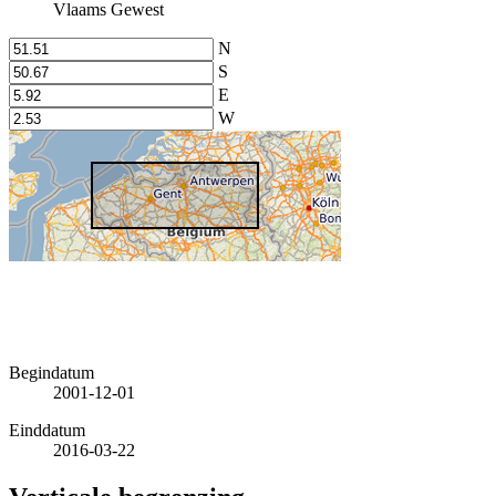
Vlaams Gewest
N
S
E
W
Begindatum
2001-12-01
Einddatum
2016-03-22