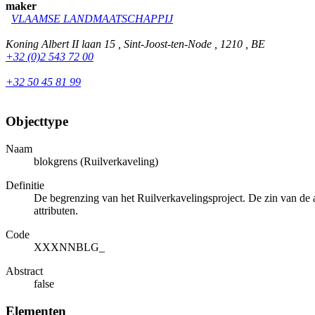
maker
VLAAMSE LANDMAATSCHAPPIJ
Koning Albert II laan 15 , Sint-Joost-ten-Node , 1210 , BE
+32 (0)2 543 72 00
+32 50 45 81 99
Objecttype
Naam
blokgrens (Ruilverkaveling)
Definitie
De begrenzing van het Ruilverkavelingsproject. De zin van de ar
attributen.
Code
XXXNNBLG_
Abstract
false
Elementen