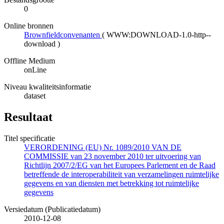
0
Online bronnen
Brownfieldconvenanten
(
WWW:DOWNLOAD-1.0-http--
download
)
Offline Medium
onLine
Niveau kwaliteitsinformatie
dataset
Resultaat
Titel specificatie
VERORDENING (EU) Nr. 1089/2010 VAN DE
COMMISSIE van 23 november 2010 ter uitvoering van
Richtlijn 2007/2/EG van het Europees Parlement en de Raad
betreffende de interoperabiliteit van verzamelingen ruimtelijke
gegevens en van diensten met betrekking tot ruimtelijke
gegevens
Versiedatum (Publicatiedatum)
2010-12-08