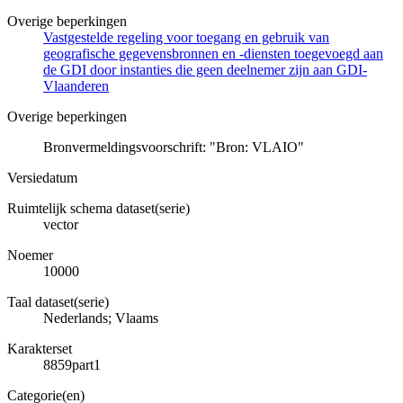
Overige beperkingen
Vastgestelde regeling voor toegang en gebruik van
geografische gegevensbronnen en -diensten toegevoegd aan
de GDI door instanties die geen deelnemer zijn aan GDI-
Vlaanderen
Overige beperkingen
Bronvermeldingsvoorschrift: "Bron: VLAIO"
Versiedatum
Ruimtelijk schema dataset(serie)
vector
Noemer
10000
Taal dataset(serie)
Nederlands; Vlaams
Karakterset
8859part1
Categorie(en)