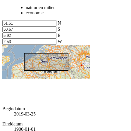
natuur en milieu
economie
N
S
E
W
Begindatum
2019-03-25
Einddatum
1900-01-01