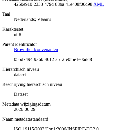
4250e910-2333-479d-88ba-41e408f06d98
XML
Taal
Nederlands; Vlaams
Karakterset
utf8
Parent identificator
Brownfieldconvenanten
055d7494-936b-4612-a512-e0f5e1e06dd8
Hiërarchisch niveau
dataset
Beschrijving hiërarchisch niveau
Dataset
Metadata wijzigingsdatum
2026-06-29
Naam metadatastandaard
ISO 19115/2003/Cor.1:2006/INSPIRE-TG2.0