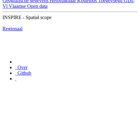
Geografische gegevens
Herbruikbaar
Kosteloos
Toegevoegd GDI-
Vl
Vlaamse Open data
INSPIRE - Spatial scope
Regionaal
Over
Github