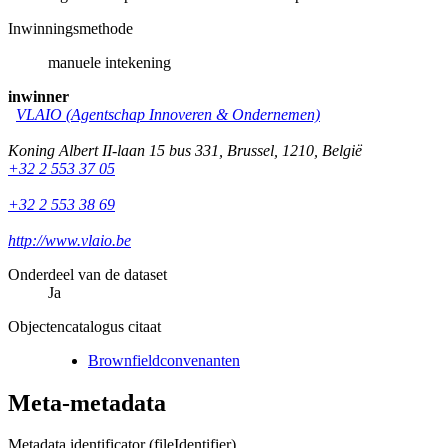
Inwinningsmethode
manuele intekening
inwinner
VLAIO (Agentschap Innoveren & Ondernemen)
Koning Albert II-laan 15 bus 331
,
Brussel
,
1210
,
België
+32 2 553 37 05
+32 2 553 38 69
http://www.vlaio.be
Onderdeel van de dataset
Ja
Objectencatalogus citaat
Brownfieldconvenanten
Meta-metadata
Metadata identificator (fileIdentifier)