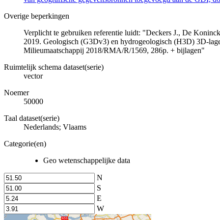
Overige beperkingen
Verplicht te gebruiken referentie luidt: "Deckers J., De Koni
2019. Geologisch (G3Dv3) en hydrogeologisch (H3D) 3D-lage
Milieumaatschappij 2018/RMA/R/1569, 286p. + bijlagen"
Ruimtelijk schema dataset(serie)
vector
Noemer
50000
Taal dataset(serie)
Nederlands; Vlaams
Categorie(en)
Geo wetenschappelijke data
N
S
E
W