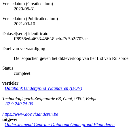
Versiedatum (Creatiedatum)
2020-05-31
Versiedatum (Publicatiedatum)
2021-03-10
Dataset(serie) identificator
ff8958ed-4633-456f-8beb-f7e5b2f703ee
Doel van vervaardiging
De isopachen geven het dikteverloop van het Lid van Ruisbro
Status
compleet
verdeler
Databank Ondergrond Vlaanderen (DOV)
Technologiepark-Zwijnaarde 68
,
Gent
,
9052
,
België
+32 9 240 75 00
https://www.dov.vlaanderen.be
uitgever
Ondersteunend Centrum Databank Ondergrond Vlaanderen