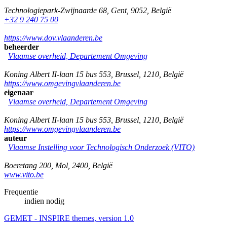
Technologiepark-Zwijnaarde 68
,
Gent
,
9052
,
België
+32 9 240 75 00
https://www.dov.vlaanderen.be
beheerder
Vlaamse overheid, Departement Omgeving
Koning Albert II-laan 15 bus 553
,
Brussel
,
1210
,
België
https://www.omgevingvlaanderen.be
eigenaar
Vlaamse overheid, Departement Omgeving
Koning Albert II-laan 15 bus 553
,
Brussel
,
1210
,
België
https://www.omgevingvlaanderen.be
auteur
Vlaamse Instelling voor Technologisch Onderzoek (VITO)
Boeretang 200
,
Mol
,
2400
,
België
www.vito.be
Frequentie
indien nodig
GEMET - INSPIRE themes, version 1.0