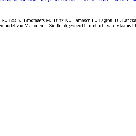
nck R., Bos S., Broothaers M., Dirix K., Hambsch L., Lagrou, D., Lanck
nmodel van Vlaanderen. Studie uitgevoerd in opdracht van: Vlaams