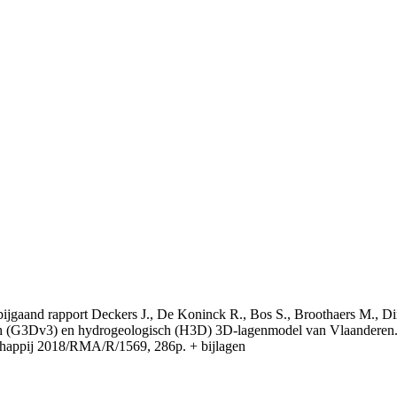
t bijgaand rapport Deckers J., De Koninck R., Bos S., Broothaers M., Di
 (G3Dv3) en hydrogeologisch (H3D) 3D-lagenmodel van Vlaanderen. S
appij 2018/RMA/R/1569, 286p. + bijlagen