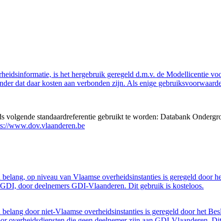
eidsinformatie, is het hergebruik geregeld d.m.v. de Modellicentie voor
nder dat daar kosten aan verbonden zijn. Als enige gebruiksvoorwaarde
eds volgende standaardreferentie gebruikt te worden: Databank Ondergr
ps://www.dov.vlaanderen.be
belang, op niveau van Vlaamse overheidsinstanties is geregeld door h
GDI, door deelnemers GDI-Vlaanderen. Dit gebruik is kosteloos.
belang door niet-Vlaamse overheidsinstanties is geregeld door het Bes
 overheidsdiensten die geen deelnemer zijn aan GDI-Vlaanderen. Dit 