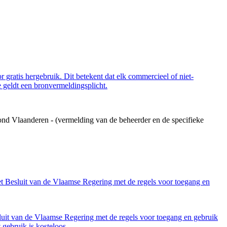
 gratis hergebruik. Dit betekent dat elk commercieel of niet-
 geldt een bronvermeldingsplicht.
ond Vlaanderen - (vermelding van de beheerder en de specifieke
et Besluit van de Vlaamse Regering met de regels voor toegang en
luit van de Vlaamse Regering met de regels voor toegang en gebruik
gebruik is kosteloos.