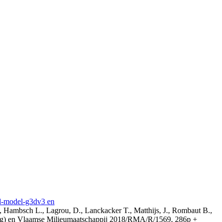
3d-model-g3dv3 en
, Hambsch L., Lagrou, D., Lanckacker T., Matthijs, J., Rombaut B.,
ing) en Vlaamse Milieumaatschappij 2018/RMA/R/1569, 286p +