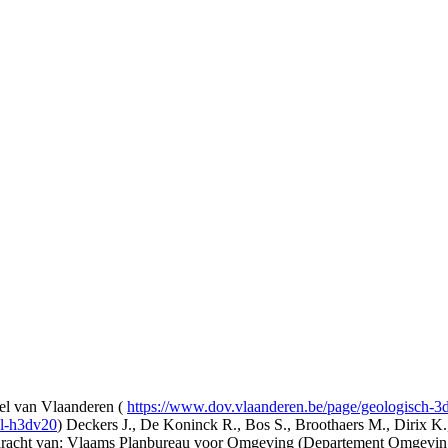
l van Vlaanderen (
https://www.dov.vlaanderen.be/page/geologisch-
el-h3dv20
) Deckers J., De Koninck R., Bos S., Broothaers M., Dirix K.
opdracht van: Vlaams Planbureau voor Omgeving (Departement Omgev