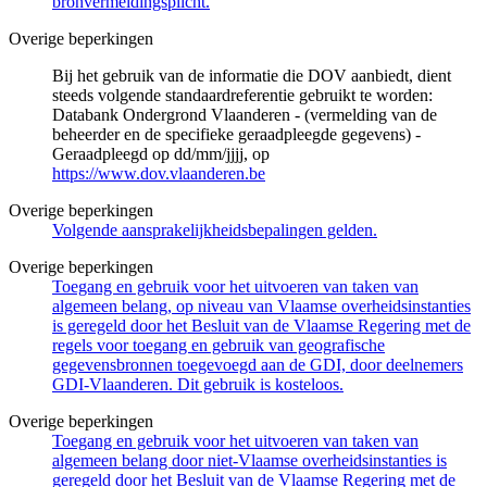
bronvermeldingsplicht.
Overige beperkingen
Bij het gebruik van de informatie die DOV aanbiedt, dient
steeds volgende standaardreferentie gebruikt te worden:
Databank Ondergrond Vlaanderen - (vermelding van de
beheerder en de specifieke geraadpleegde gegevens) -
Geraadpleegd op dd/mm/jjjj, op
https://www.dov.vlaanderen.be
Overige beperkingen
Volgende aansprakelijkheidsbepalingen gelden.
Overige beperkingen
Toegang en gebruik voor het uitvoeren van taken van
algemeen belang, op niveau van Vlaamse overheidsinstanties
is geregeld door het Besluit van de Vlaamse Regering met de
regels voor toegang en gebruik van geografische
gegevensbronnen toegevoegd aan de GDI, door deelnemers
GDI-Vlaanderen. Dit gebruik is kosteloos.
Overige beperkingen
Toegang en gebruik voor het uitvoeren van taken van
algemeen belang door niet-Vlaamse overheidsinstanties is
geregeld door het Besluit van de Vlaamse Regering met de