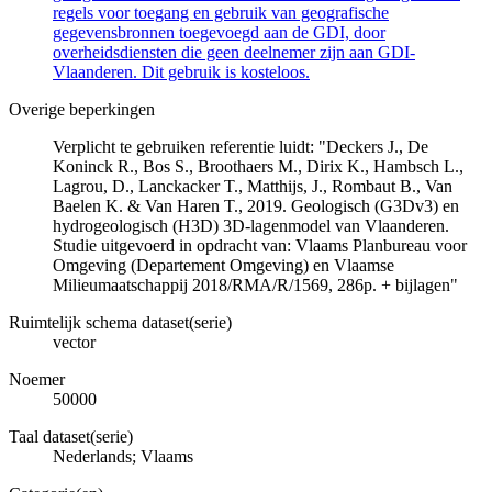
regels voor toegang en gebruik van geografische
gegevensbronnen toegevoegd aan de GDI, door
overheidsdiensten die geen deelnemer zijn aan GDI-
Vlaanderen. Dit gebruik is kosteloos.
Overige beperkingen
Verplicht te gebruiken referentie luidt: "Deckers J., De
Koninck R., Bos S., Broothaers M., Dirix K., Hambsch L.,
Lagrou, D., Lanckacker T., Matthijs, J., Rombaut B., Van
Baelen K. & Van Haren T., 2019. Geologisch (G3Dv3) en
hydrogeologisch (H3D) 3D-lagenmodel van Vlaanderen.
Studie uitgevoerd in opdracht van: Vlaams Planbureau voor
Omgeving (Departement Omgeving) en Vlaamse
Milieumaatschappij 2018/RMA/R/1569, 286p. + bijlagen"
Ruimtelijk schema dataset(serie)
vector
Noemer
50000
Taal dataset(serie)
Nederlands; Vlaams