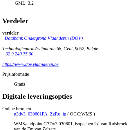
GML
3.2
Verdeler
verdeler
Databank Ondergrond Vlaanderen (DOV)
Technologiepark-Zwijnaarde 68
,
Gent
,
9052
,
België
+32 9 240 75 00
https://www.dov.vlaanderen.be
Prijsinformatie
Gratis
Digitale leveringsopties
Online bronnen
g3dv3_030601PA_ZzRu_ip
(
OGC:WMS
)
WMS-endpoint G3Dv3 030601, isopachen Ld van Ruisbroek
van de Fm van Zelzate