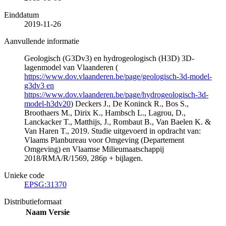
Einddatum
2019-11-26
Aanvullende informatie
Geologisch (G3Dv3) en hydrogeologisch (H3D) 3D-
lagenmodel van Vlaanderen (
https://www.dov.vlaanderen.be/page/geologisch-3d-model-
g3dv3 en
https://www.dov.vlaanderen.be/page/hydrogeologisch-3d-
model-h3dv20
) Deckers J., De Koninck R., Bos S.,
Broothaers M., Dirix K., Hambsch L., Lagrou, D.,
Lanckacker T., Matthijs, J., Rombaut B., Van Baelen K. &
Van Haren T., 2019. Studie uitgevoerd in opdracht van:
Vlaams Planbureau voor Omgeving (Departement
Omgeving) en Vlaamse Milieumaatschappij
2018/RMA/R/1569, 286p + bijlagen.
Unieke code
EPSG:31370
Distributieformaat
Naam
Versie