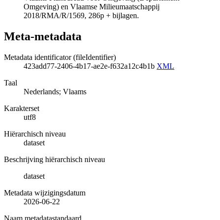
Omgeving) en Vlaamse Milieumaatschappij
2018/RMA/R/1569, 286p + bijlagen.
Meta-metadata
Metadata identificator (fileIdentifier)
423add77-2406-4b17-ae2e-f632a12c4b1b
XML
Taal
Nederlands; Vlaams
Karakterset
utf8
Hiërarchisch niveau
dataset
Beschrijving hiërarchisch niveau
dataset
Metadata wijzigingsdatum
2026-06-22
Naam metadatastandaard