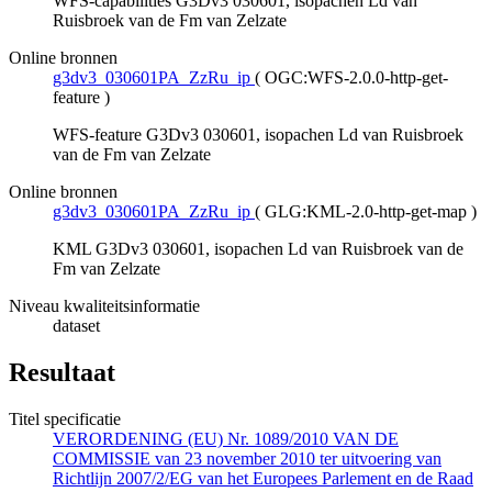
WFS-capabilities G3Dv3 030601, isopachen Ld van
Ruisbroek van de Fm van Zelzate
Online bronnen
g3dv3_030601PA_ZzRu_ip
(
OGC:WFS-2.0.0-http-get-
feature
)
WFS-feature G3Dv3 030601, isopachen Ld van Ruisbroek
van de Fm van Zelzate
Online bronnen
g3dv3_030601PA_ZzRu_ip
(
GLG:KML-2.0-http-get-map
)
KML G3Dv3 030601, isopachen Ld van Ruisbroek van de
Fm van Zelzate
Niveau kwaliteitsinformatie
dataset
Resultaat
Titel specificatie
VERORDENING (EU) Nr. 1089/2010 VAN DE
COMMISSIE van 23 november 2010 ter uitvoering van
Richtlijn 2007/2/EG van het Europees Parlement en de Raad