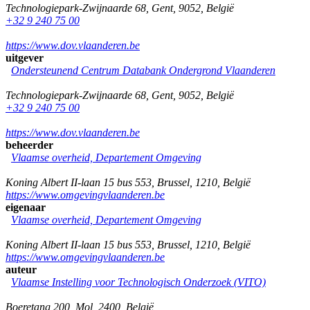
Technologiepark-Zwijnaarde 68
,
Gent
,
9052
,
België
+32 9 240 75 00
https://www.dov.vlaanderen.be
uitgever
Ondersteunend Centrum Databank Ondergrond Vlaanderen
Technologiepark-Zwijnaarde 68
,
Gent
,
9052
,
België
+32 9 240 75 00
https://www.dov.vlaanderen.be
beheerder
Vlaamse overheid, Departement Omgeving
Koning Albert II-laan 15 bus 553
,
Brussel
,
1210
,
België
https://www.omgevingvlaanderen.be
eigenaar
Vlaamse overheid, Departement Omgeving
Koning Albert II-laan 15 bus 553
,
Brussel
,
1210
,
België
https://www.omgevingvlaanderen.be
auteur
Vlaamse Instelling voor Technologisch Onderzoek (VITO)
Boeretang 200
,
Mol
,
2400
,
België