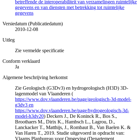
betreffende de interoperabiliteit van verzamelingen ruimtelijke
gegevens en van diensten met betrekking tot ruimtelijke
gegevens
Versiedatum (Publicatiedatum)
2010-12-08
Uitleg
Zie vermelde specificatie
Conform verklaard
Ja
Algemene beschrijving herkomst
Zie Geologisch (G3Dv3) en hydrogeologisch (H3D) 3D-
lagenmodel van Vlaanderen (
https://www.dov.vlaanderen.be/page/geologisch-3d-model-
g3dv3 en
https://www.dov.vlaanderen.be/page/hydrogeologisch-3d-
model-h3dv20
) Deckers J., De Koninck R., Bos S.,
Broothaers M., Dirix K., Hambsch L., Lagrou, D.,
Lanckacker T., Matthijs, J., Rombaut B., Van Baelen K. &
Van Haren T., 2019. Studie uitgevoerd in opdracht van:
Vlaams Planbureau voor Omgeving (Departement