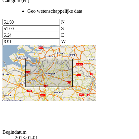
Categorie(en)
Geo wetenschappelijke data
N
S
E
W
Begindatum
2013-01-01