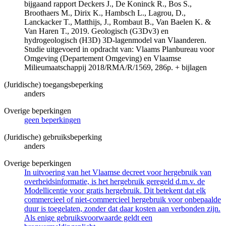
bijgaand rapport Deckers J., De Koninck R., Bos S.,
Broothaers M., Dirix K., Hambsch L., Lagrou, D.,
Lanckacker T., Matthijs, J., Rombaut B., Van Baelen K. &
Van Haren T., 2019. Geologisch (G3Dv3) en
hydrogeologisch (H3D) 3D-lagenmodel van Vlaanderen.
Studie uitgevoerd in opdracht van: Vlaams Planbureau voor
Omgeving (Departement Omgeving) en Vlaamse
Milieumaatschappij 2018/RMA/R/1569, 286p. + bijlagen
(Juridische) toegangsbeperking
anders
Overige beperkingen
geen beperkingen
(Juridische) gebruiksbeperking
anders
Overige beperkingen
In uitvoering van het Vlaamse decreet voor hergebruik van
overheidsinformatie, is het hergebruik geregeld d.m.v. de
Modellicentie voor gratis hergebruik. Dit betekent dat elk
commercieel of niet-commercieel hergebruik voor onbepaalde
duur is toegelaten, zonder dat daar kosten aan verbonden zijn.
Als enige gebruiksvoorwaarde geldt een