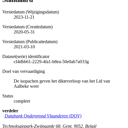
Versiedatum (Wijzigingsdatum)
2023-11-21
Versiedatum (Creatiedatum)
2020-05-31
Versiedatum (Publicatiedatum)
2021-03-10
Dataset(serie) identificator
cf4dbb61-2229-4fa1-b8ea-50e0ab7a033g
Doel van vervaardiging
De isopachen geven het dikteverloop van het Lid van
Aalbeke weer
Status
compleet
verdeler
Databank Ondergrond Vlaanderen (DOV)
Technologiepark-Zwijnaarde 68
,
Gent
,
9052
,
België