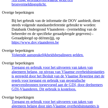
bronvermeldingsplicht.
Overige beperkingen
Bij het gebruik van de informatie die DOV aanbiedt, dient
steeds volgende standaardreferentie gebruikt te worden:
Databank Ondergrond Vlaanderen - (vermelding van de
beheerder en de specifieke geraadpleegde gegevens) -
Geraadpleegd op dd/mm/jjjj, op
https://www.dov.vlaanderen.be
Overige beperkingen
Volgende aansprakelijkheidsbepalingen gelden.
Overige beperkingen
Toegang en gebruik voor het uitvoeren van taken van
algemeen belang, op niveau van Vlaamse overheidsinstanties
is geregeld door het Besluit van de Vlaamse Regering met de
regels voor toegang en gebruik van geografische
gegevensbronnen toegevoegd aan de GDI, door deelnemers
GDI-Vlaanderen. Dit gebruik is kosteloos.
Overige beperkingen
Toegang en gebruik voor het uitvoeren van taken van
algemeen belang door niet-Vlaamse overheidsinstanties is