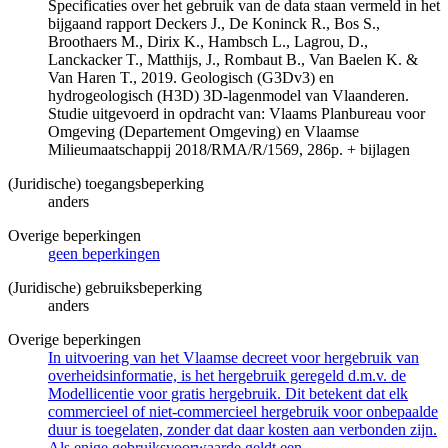
Specificaties over het gebruik van de data staan vermeld in het
bijgaand rapport Deckers J., De Koninck R., Bos S.,
Broothaers M., Dirix K., Hambsch L., Lagrou, D.,
Lanckacker T., Matthijs, J., Rombaut B., Van Baelen K. &
Van Haren T., 2019. Geologisch (G3Dv3) en
hydrogeologisch (H3D) 3D-lagenmodel van Vlaanderen.
Studie uitgevoerd in opdracht van: Vlaams Planbureau voor
Omgeving (Departement Omgeving) en Vlaamse
Milieumaatschappij 2018/RMA/R/1569, 286p. + bijlagen
(Juridische) toegangsbeperking
anders
Overige beperkingen
geen beperkingen
(Juridische) gebruiksbeperking
anders
Overige beperkingen
In uitvoering van het Vlaamse decreet voor hergebruik van
overheidsinformatie, is het hergebruik geregeld d.m.v. de
Modellicentie voor gratis hergebruik. Dit betekent dat elk
commercieel of niet-commercieel hergebruik voor onbepaalde
duur is toegelaten, zonder dat daar kosten aan verbonden zijn.
Als enige gebruiksvoorwaarde geldt een