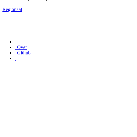
Regionaal
Over
Github