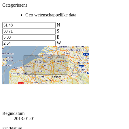
Categorie(en)
Geo wetenschappelijke data
N
S
E
W
Begindatum
2013-01-01
Einddatum