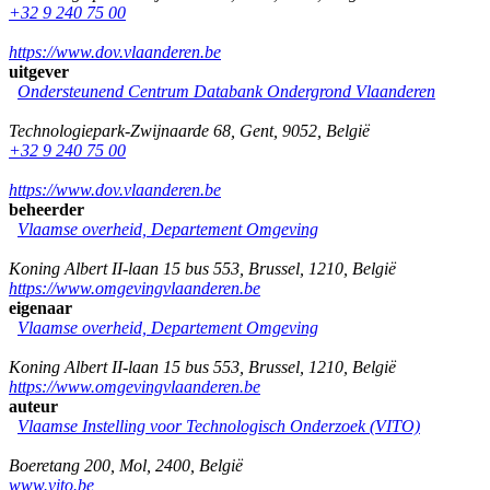
+32 9 240 75 00
https://www.dov.vlaanderen.be
uitgever
Ondersteunend Centrum Databank Ondergrond Vlaanderen
Technologiepark-Zwijnaarde 68
,
Gent
,
9052
,
België
+32 9 240 75 00
https://www.dov.vlaanderen.be
beheerder
Vlaamse overheid, Departement Omgeving
Koning Albert II-laan 15 bus 553
,
Brussel
,
1210
,
België
https://www.omgevingvlaanderen.be
eigenaar
Vlaamse overheid, Departement Omgeving
Koning Albert II-laan 15 bus 553
,
Brussel
,
1210
,
België
https://www.omgevingvlaanderen.be
auteur
Vlaamse Instelling voor Technologisch Onderzoek (VITO)
Boeretang 200
,
Mol
,
2400
,
België
www.vito.be