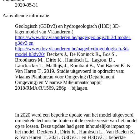
2020-05-31
Aanvullende informatie
Geologisch (G3Dv3) en hydrogeologisch (H3D) 3D-
lagenmodel van Vlaanderen (
https://www.dov.vlaanderen.be/page/geologisch-3d-model-
g3dv3 en
https://www.dov.vlaanderen.be/page/hydrogeologisch-3d-
model-h3dv20
) Deckers J., De Koninck R., Bos S.,
Broothaers M., Dirix K., Hambsch L., Lagrou, D.,
Lanckacker T., Matthijs, J., Rombaut B., Van Baelen K. &
Van Haren T., 2019. Studie uitgevoerd in opdracht van:
Vlaams Planbureau voor Omgeving (Departement
Omgeving) en Vlaamse Milieumaatschappij
2018/RMA/R/1569, 286p + bijlagen.
In 2020 werd een beperkte update van het model uitgevoerd
om enkele technische fouten uit de eerste versie van het model
op te lossen. Deze update had geen inhoudelijke impact op
het model. Deckers J., Dirix K., Hambsch L., Van Baelen K.
& Van Haren T., 2021. G3Dv3.1 en H3Dv2.1: beperkte