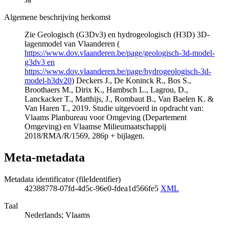
Algemene beschrijving herkomst
Zie Geologisch (G3Dv3) en hydrogeologisch (H3D) 3D-
lagenmodel van Vlaanderen (
https://www.dov.vlaanderen.be/page/geologisch-3d-model-
g3dv3 en
https://www.dov.vlaanderen.be/page/hydrogeologisch-3d-
model-h3dv20
) Deckers J., De Koninck R., Bos S.,
Broothaers M., Dirix K., Hambsch L., Lagrou, D.,
Lanckacker T., Matthijs, J., Rombaut B., Van Baelen K. &
Van Haren T., 2019. Studie uitgevoerd in opdracht van:
Vlaams Planbureau voor Omgeving (Departement
Omgeving) en Vlaamse Milieumaatschappij
2018/RMA/R/1569, 286p + bijlagen.
Meta-metadata
Metadata identificator (fileIdentifier)
42388778-07fd-4d5c-96e0-fdea1d566fe5
XML
Taal
Nederlands; Vlaams