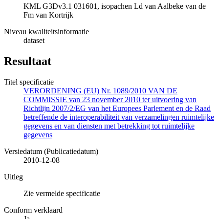
KML G3Dv3.1 031601, isopachen Ld van Aalbeke van de
Fm van Kortrijk
Niveau kwaliteitsinformatie
dataset
Resultaat
Titel specificatie
VERORDENING (EU) Nr. 1089/2010 VAN DE
COMMISSIE van 23 november 2010 ter uitvoering van
Richtlijn 2007/2/EG van het Europees Parlement en de Raad
betreffende de interoperabiliteit van verzamelingen ruimtelijke
gegevens en van diensten met betrekking tot ruimtelijke
gegevens
Versiedatum (Publicatiedatum)
2010-12-08
Uitleg
Zie vermelde specificatie
Conform verklaard
Ja