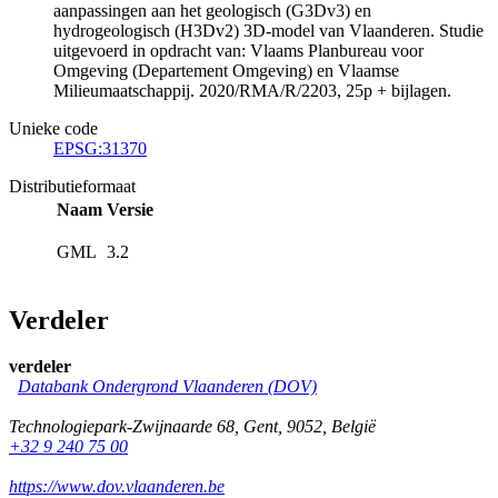
aanpassingen aan het geologisch (G3Dv3) en
hydrogeologisch (H3Dv2) 3D-model van Vlaanderen. Studie
uitgevoerd in opdracht van: Vlaams Planbureau voor
Omgeving (Departement Omgeving) en Vlaamse
Milieumaatschappij. 2020/RMA/R/2203, 25p + bijlagen.
Unieke code
EPSG:31370
Distributieformaat
Naam
Versie
GML
3.2
Verdeler
verdeler
Databank Ondergrond Vlaanderen (DOV)
Technologiepark-Zwijnaarde 68
,
Gent
,
9052
,
België
+32 9 240 75 00
https://www.dov.vlaanderen.be