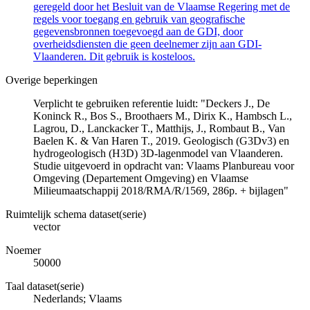
geregeld door het Besluit van de Vlaamse Regering met de
regels voor toegang en gebruik van geografische
gegevensbronnen toegevoegd aan de GDI, door
overheidsdiensten die geen deelnemer zijn aan GDI-
Vlaanderen. Dit gebruik is kosteloos.
Overige beperkingen
Verplicht te gebruiken referentie luidt: "Deckers J., De
Koninck R., Bos S., Broothaers M., Dirix K., Hambsch L.,
Lagrou, D., Lanckacker T., Matthijs, J., Rombaut B., Van
Baelen K. & Van Haren T., 2019. Geologisch (G3Dv3) en
hydrogeologisch (H3D) 3D-lagenmodel van Vlaanderen.
Studie uitgevoerd in opdracht van: Vlaams Planbureau voor
Omgeving (Departement Omgeving) en Vlaamse
Milieumaatschappij 2018/RMA/R/1569, 286p. + bijlagen"
Ruimtelijk schema dataset(serie)
vector
Noemer
50000
Taal dataset(serie)
Nederlands; Vlaams