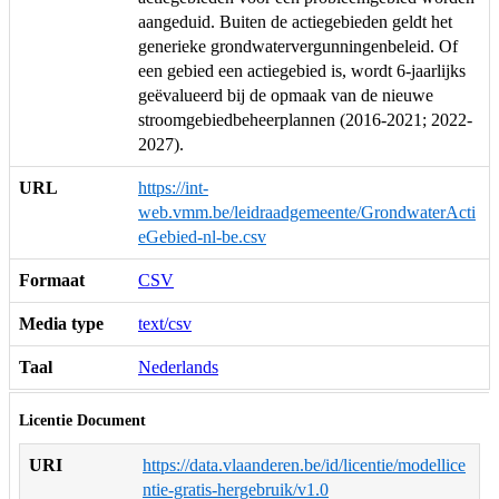
aangeduid. Buiten de actiegebieden geldt het
generieke grondwatervergunningenbeleid. Of
een gebied een actiegebied is, wordt 6-jaarlijks
geëvalueerd bij de opmaak van de nieuwe
stroomgebiedbeheerplannen (2016-2021; 2022-
2027).
URL
https://int-
web.vmm.be/leidraadgemeente/GrondwaterActi
eGebied-nl-be.csv
Formaat
CSV
Media type
text/csv
Taal
Nederlands
Licentie Document
URI
https://data.vlaanderen.be/id/licentie/modellice
ntie-gratis-hergebruik/v1.0