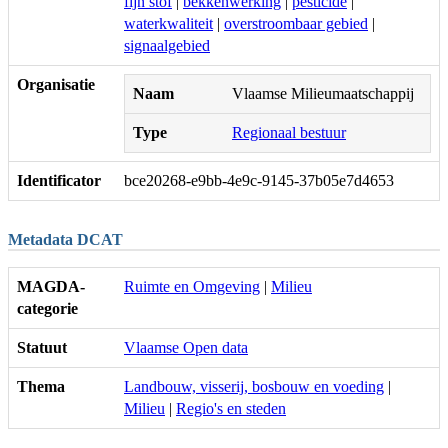
fijn stof
|
bekkenwerking
|
pesticide
|
waterkwaliteit
|
overstroombaar gebied
|
signaalgebied
Organisatie
Naam
Vlaamse Milieumaatschappij
Type
Regionaal bestuur
Identificator
bce20268-e9bb-4e9c-9145-37b05e7d4653
Metadata DCAT
MAGDA-
Ruimte en Omgeving
|
Milieu
categorie
Statuut
Vlaamse Open data
Thema
Landbouw, visserij, bosbouw en voeding
|
Milieu
|
Regio's en steden