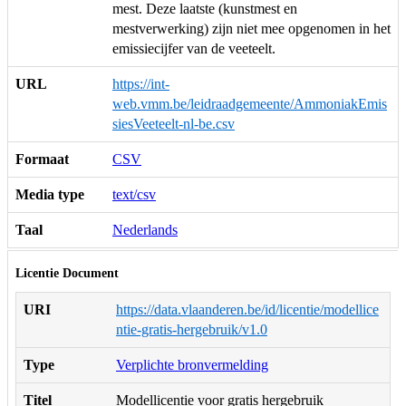
mest. Deze laatste (kunstmest en
mestverwerking) zijn niet mee opgenomen in het
emissiecijfer van de veeteelt.
URL
https://int-
web.vmm.be/leidraadgemeente/AmmoniakEmis
siesVeeteelt-nl-be.csv
Formaat
CSV
Media type
text/csv
Taal
Nederlands
Licentie Document
URI
https://data.vlaanderen.be/id/licentie/modellice
ntie-gratis-hergebruik/v1.0
Type
Verplichte bronvermelding
Titel
Modellicentie voor gratis hergebruik