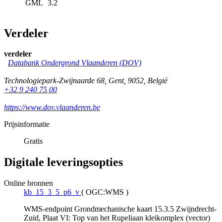
GML
3.2
Verdeler
verdeler
Databank Ondergrond Vlaanderen (DOV)
Technologiepark-Zwijnaarde 68
,
Gent
,
9052
,
België
+32 9 240 75 00
https://www.dov.vlaanderen.be
Prijsinformatie
Gratis
Digitale leveringsopties
Online bronnen
kb_15_3_5_p6_v
(
OGC:WMS
)
WMS-endpoint Grondmechanische kaart 15.3.5 Zwijndrecht-
Zuid, Plaat VI: Top van het Rupeliaan kleikomplex (vector)