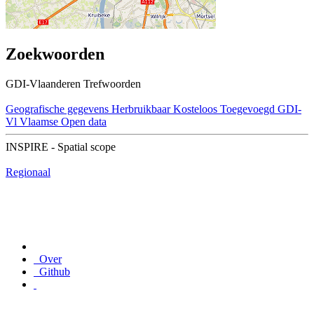
Zoekwoorden
GDI-Vlaanderen Trefwoorden
Geografische gegevens
Herbruikbaar
Kosteloos
Toegevoegd GDI-
Vl
Vlaamse Open data
INSPIRE - Spatial scope
Regionaal
Over
Github