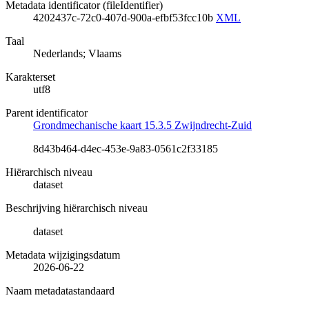
Metadata identificator (fileIdentifier)
4202437c-72c0-407d-900a-efbf53fcc10b
XML
Taal
Nederlands; Vlaams
Karakterset
utf8
Parent identificator
Grondmechanische kaart 15.3.5 Zwijndrecht-Zuid
8d43b464-d4ec-453e-9a83-0561c2f33185
Hiërarchisch niveau
dataset
Beschrijving hiërarchisch niveau
dataset
Metadata wijzigingsdatum
2026-06-22
Naam metadatastandaard