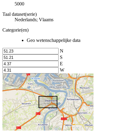
5000
Taal dataset(serie)
Nederlands; Vlaams
Categorie(en)
Geo wetenschappelijke data
N
S
E
W