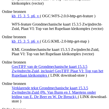
kleikomplex (vector)
Online bronnen
kb_15_3_5_p6_v
(
OGC:WFS-2.0.0-http-get-feature
)
WFS-feature Grondmechanische kaart 15.3.5 Zwijndrecht-
Zuid, Plaat VI: Top van het Rupeliaan kleikomplex (vector)
Online bronnen
kb_15_3_5_p6_v
(
GLG:KML-2.0-http-get-map
)
KML Grondmechanische kaart 15.3.5 Zwijndrecht-Zuid,
Plaat VI: Top van het Rupeliaan kleikomplex (vector)
Online bronnen
GeoTIFF van de Grondmechanische kaart 15.3.5
Zwijndrecht-Zuid, inclusief GeoTIFF Plaat VI: Top van het
Rupeliaan kleikomplex
(
LINK download-store
)
Online bronnen
Verklarende tekst Grondmechanische kaart 15.3.5
Zwijndrecht-Zuid (Ph. Van Burm en J. Maertens onder
leiding van E. De Beer en W. De Breuck).
(
LINK download-
store
)