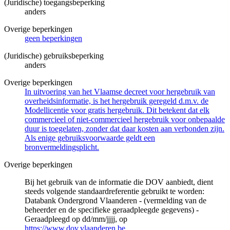
(Juridische) toegangsbeperking
anders
Overige beperkingen
geen beperkingen
(Juridische) gebruiksbeperking
anders
Overige beperkingen
In uitvoering van het Vlaamse decreet voor hergebruik van
overheidsinformatie, is het hergebruik geregeld d.m.v. de
Modellicentie voor gratis hergebruik. Dit betekent dat elk
commercieel of niet-commercieel hergebruik voor onbepaalde
duur is toegelaten, zonder dat daar kosten aan verbonden zijn.
Als enige gebruiksvoorwaarde geldt een
bronvermeldingsplicht.
Overige beperkingen
Bij het gebruik van de informatie die DOV aanbiedt, dient
steeds volgende standaardreferentie gebruikt te worden:
Databank Ondergrond Vlaanderen - (vermelding van de
beheerder en de specifieke geraadpleegde gegevens) -
Geraadpleegd op dd/mm/jjjj, op
https://www.dov.vlaanderen.be