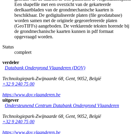
Een shapefile met een overzicht van de gekarteerde
deelkaartbladen van de grondmechanische kaarten is
beschikbaar. De gedigitaliseerde platen (file geodatabase)
worden samen met de originele gegeorefereerde platen
(GeoTIFFs) aangeboden. De verklarende teksten horende bij
de grondmechanische kaarten kunnen in pdf formaat
opgevraagd worden.
Status
compleet
verdeler
Databank Ondergrond Vlaanderen (DOV)
Technologiepark-Zwijnaarde 68
,
Gent
,
9052
,
België
+32 9 240 75 00
https://www.dov.vlaanderen.be
uitgever
Ondersteunend Centrum Databank Ondergrond Vlaanderen
Technologiepark-Zwijnaarde 68
,
Gent
,
9052
,
België
+32 9 240 75 00
https://www.dov.vlaanderen.be