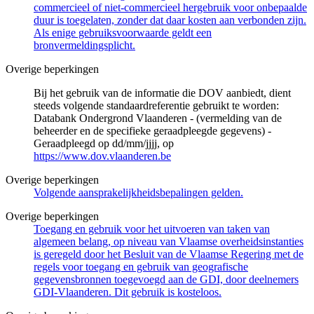
commercieel of niet-commercieel hergebruik voor onbepaalde
duur is toegelaten, zonder dat daar kosten aan verbonden zijn.
Als enige gebruiksvoorwaarde geldt een
bronvermeldingsplicht.
Overige beperkingen
Bij het gebruik van de informatie die DOV aanbiedt, dient
steeds volgende standaardreferentie gebruikt te worden:
Databank Ondergrond Vlaanderen - (vermelding van de
beheerder en de specifieke geraadpleegde gegevens) -
Geraadpleegd op dd/mm/jjjj, op
https://www.dov.vlaanderen.be
Overige beperkingen
Volgende aansprakelijkheidsbepalingen gelden.
Overige beperkingen
Toegang en gebruik voor het uitvoeren van taken van
algemeen belang, op niveau van Vlaamse overheidsinstanties
is geregeld door het Besluit van de Vlaamse Regering met de
regels voor toegang en gebruik van geografische
gegevensbronnen toegevoegd aan de GDI, door deelnemers
GDI-Vlaanderen. Dit gebruik is kosteloos.