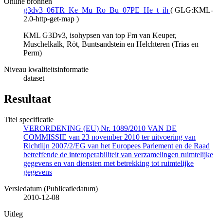
Online bronnen
g3dv3_06TR_Ke_Mu_Ro_Bu_07PE_He_t_ih
(
GLG:KML-
2.0-http-get-map
)
KML G3Dv3, isohypsen van top Fm van Keuper,
Muschelkalk, Röt, Buntsandstein en Helchteren (Trias en
Perm)
Niveau kwaliteitsinformatie
dataset
Resultaat
Titel specificatie
VERORDENING (EU) Nr. 1089/2010 VAN DE
COMMISSIE van 23 november 2010 ter uitvoering van
Richtlijn 2007/2/EG van het Europees Parlement en de Raad
betreffende de interoperabiliteit van verzamelingen ruimtelijke
gegevens en van diensten met betrekking tot ruimtelijke
gegevens
Versiedatum (Publicatiedatum)
2010-12-08
Uitleg