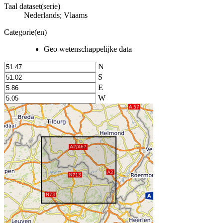
Taal dataset(serie)
Nederlands; Vlaams
Categorie(en)
Geo wetenschappelijke data
N
S
E
W