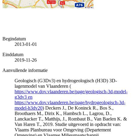
Begindatum
2013-01-01
Einddatum
2019-11-26
Aanvullende informatie
Geologisch (G3Dv3) en hydrogeologisch (H3D) 3D-
lagenmodel van Vlaanderen (
https://www.dov.vlaanderen.be/page/geologisch-3d-model-
g3dv3 en
https://www.dov.vlaanderen.be/page/hydrogeologisch-3d-
model-h3dv20
) Deckers J., De Koninck R., Bos S.,
Broothaers M., Dirix K., Hambsch L., Lagrou, D.,
Lanckacker T., Matthijs, J., Rombaut B., Van Baelen K. &
Van Haren T., 2019. Studie uitgevoerd in opdracht van:
Vlaams Planbureau voor Omgeving (Departement
Omgeving) en Vlaamse Milieumaatschappij