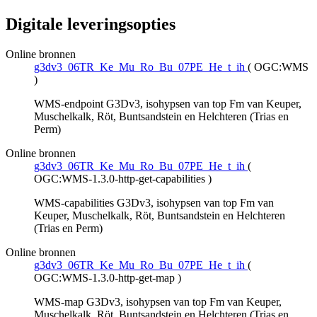
Digitale leveringsopties
Online bronnen
g3dv3_06TR_Ke_Mu_Ro_Bu_07PE_He_t_ih
(
OGC:WMS
)
WMS-endpoint G3Dv3, isohypsen van top Fm van Keuper,
Muschelkalk, Röt, Buntsandstein en Helchteren (Trias en
Perm)
Online bronnen
g3dv3_06TR_Ke_Mu_Ro_Bu_07PE_He_t_ih
(
OGC:WMS-1.3.0-http-get-capabilities
)
WMS-capabilities G3Dv3, isohypsen van top Fm van
Keuper, Muschelkalk, Röt, Buntsandstein en Helchteren
(Trias en Perm)
Online bronnen
g3dv3_06TR_Ke_Mu_Ro_Bu_07PE_He_t_ih
(
OGC:WMS-1.3.0-http-get-map
)
WMS-map G3Dv3, isohypsen van top Fm van Keuper,
Muschelkalk, Röt, Buntsandstein en Helchteren (Trias en