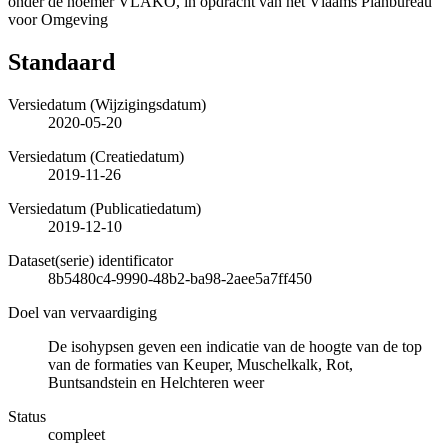
onder de noemer VLAKO, in opdracht van het Vlaams Planbureau
voor Omgeving
Standaard
Versiedatum (Wijzigingsdatum)
2020-05-20
Versiedatum (Creatiedatum)
2019-11-26
Versiedatum (Publicatiedatum)
2019-12-10
Dataset(serie) identificator
8b5480c4-9990-48b2-ba98-2aee5a7ff450
Doel van vervaardiging
De isohypsen geven een indicatie van de hoogte van de top
van de formaties van Keuper, Muschelkalk, Rot,
Buntsandstein en Helchteren weer
Status
compleet