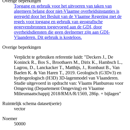
Overige beperkingen
Toegang en gebruik voor het uitvoeren van taken van
algemeen belang door niet-Vlaamse overheidsinstanties is
geregeld door het Besluit van de Vlaamse Regering met de
regels voor toegang en gebruik van geografische
gegevensbronnen toegevoegd aan de GDI, door
overheidsdiensten die geen deelnemer zijn aan GDI-
Vlaanderen. Dit gebruik is kosteloos.
Overige beperkingen
Verplicht te gebruiken referentie luidt: "Deckers J., De
Koninck R., Bos S., Broothaers M., Dirix K., Hambsch L.,
Lagrou, D., Lanckacker T., Matthijs, J., Rombaut B., Van
Baelen K. & Van Haren T., 2019. Geologisch (G3Dv3) en
hydrogeologisch (H3D) 3D-lagenmodel van Vlaanderen.
Studie uitgevoerd in opdracht van: Vlaams Planbureau voor
Omgeving (Departement Omgeving) en Vlaamse
Milieumaatschappij 2018/RMA/R/1569, 286p. + bijlagen"
Ruimtelijk schema dataset(serie)
vector
Noemer
50000