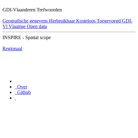
GDI-Vlaanderen Trefwoorden
Geografische gegevens
Herbruikbaar
Kosteloos
Toegevoegd GDI-
Vl
Vlaamse Open data
INSPIRE - Spatial scope
Regionaal
Over
Github