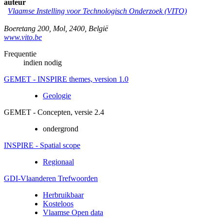
auteur
Vlaamse Instelling voor Technologisch Onderzoek (VITO)
Boeretang 200
,
Mol
,
2400
,
België
www.vito.be
Frequentie
indien nodig
GEMET - INSPIRE themes, version 1.0
Geologie
GEMET - Concepten, versie 2.4
ondergrond
INSPIRE - Spatial scope
Regionaal
GDI-Vlaanderen Trefwoorden
Herbruikbaar
Kosteloos
Vlaamse Open data