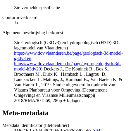
Zie vermelde specificatie
Conform verklaard
Ja
Algemene beschrijving herkomst
Zie Geologisch (G3Dv3) en hydrogeologisch (H3D) 3D-
lagenmodel van Vlaanderen (
https://www.dov.vlaanderen.be/page/geologisch-3d-model-
g3dv3 en
https://www.dov.vlaanderen.be/page/hydrogeologisch-3d-
model-h3dv20
) Deckers J., De Koninck R., Bos S.,
Broothaers M., Dirix K., Hambsch L., Lagrou, D.,
Lanckacker T., Matthijs, J., Rombaut B., Van Baelen K. &
Van Haren T., 2019. Studie uitgevoerd in opdracht van:
Vlaams Planbureau voor Omgeving (Departement
Omgeving) en Vlaamse Milieumaatschappij
2018/RMA/R/1569, 286p + bijlagen.
Meta-metadata
Metadata identificator (fileIdentifier)
41f672c1-c1dd-48f0-9dc1-e260d3d0cbb3
XML