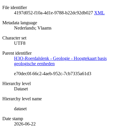
File identifier
4197d052-f10a-4d1e-9788-b22dc92db027
XML
Metadata language
Nederlands; Vlaams
Character set
UTF8
Parent identifier
H3O-Roerdalslenk - Geologie - Hoogtekaart basis
geologische eenheden
e70dec0f-66c2-4aeb-952c-7cb7335a61d3
Hierarchy level
Dataset
Hierarchy level name
dataset
Date stamp
2026-06-22