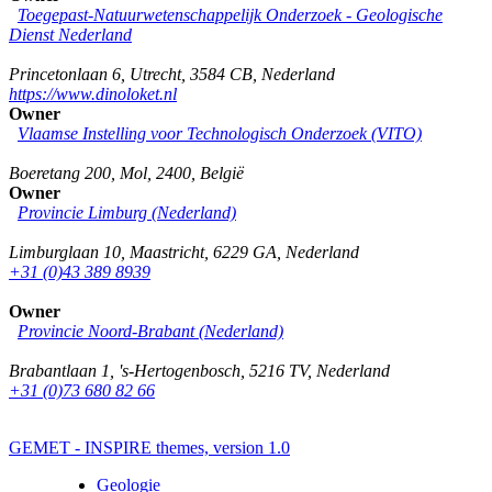
Toegepast-Natuurwetenschappelijk Onderzoek - Geologische
Dienst Nederland
Princetonlaan 6
,
Utrecht
,
3584 CB
,
Nederland
https://www.dinoloket.nl
Owner
Vlaamse Instelling voor Technologisch Onderzoek (VITO)
Boeretang 200
,
Mol
,
2400
,
België
Owner
Provincie Limburg (Nederland)
Limburglaan 10
,
Maastricht
,
6229 GA
,
Nederland
+31 (0)43 389 8939
Owner
Provincie Noord-Brabant (Nederland)
Brabantlaan 1
,
's-Hertogenbosch
,
5216 TV
,
Nederland
+31 (0)73 680 82 66
GEMET - INSPIRE themes, version 1.0
Geologie