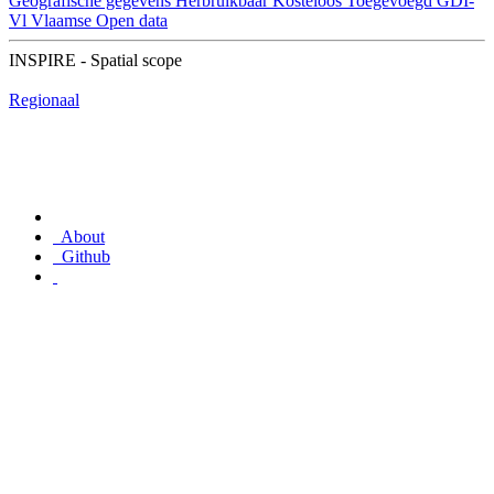
Geografische gegevens
Herbruikbaar
Kosteloos
Toegevoegd GDI-
Vl
Vlaamse Open data
INSPIRE - Spatial scope
Regionaal
About
Github