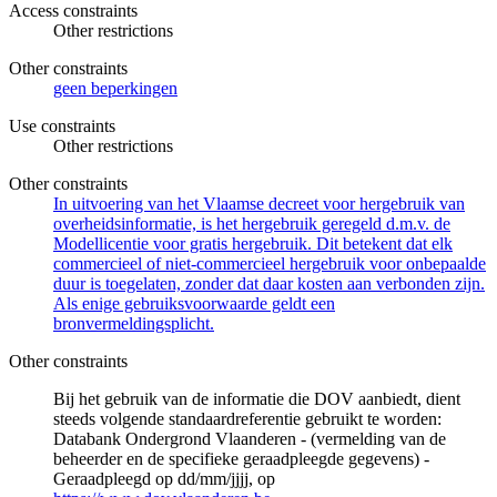
Access constraints
Other restrictions
Other constraints
geen beperkingen
Use constraints
Other restrictions
Other constraints
In uitvoering van het Vlaamse decreet voor hergebruik van
overheidsinformatie, is het hergebruik geregeld d.m.v. de
Modellicentie voor gratis hergebruik. Dit betekent dat elk
commercieel of niet-commercieel hergebruik voor onbepaalde
duur is toegelaten, zonder dat daar kosten aan verbonden zijn.
Als enige gebruiksvoorwaarde geldt een
bronvermeldingsplicht.
Other constraints
Bij het gebruik van de informatie die DOV aanbiedt, dient
steeds volgende standaardreferentie gebruikt te worden:
Databank Ondergrond Vlaanderen - (vermelding van de
beheerder en de specifieke geraadpleegde gegevens) -
Geraadpleegd op dd/mm/jjjj, op