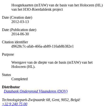
Hoogtekaarten (mTAW) van de basis van het Holoceen (HL)
van het H3O-Roerdalslenk project
Date (Creation date)
2012-03-13
Date (Publication date)
2014-06-30
Citation identifier
d9628c7c-afab-466a-ab89-116ab8b382e1
Purpose
Weergave van de diepte van de basis (mTAW) van het
Holoceen (HL).
Status
Completed
Distributor
Databank Ondergrond Vlaanderen (DOV)
Technologiepark-Zwijnaarde 68
,
Gent
,
9052
,
België
+32 9 240 75 00