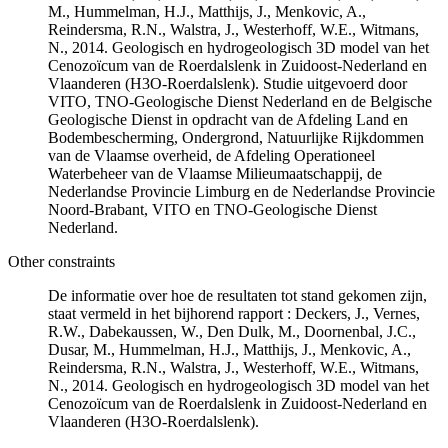
M., Hummelman, H.J., Matthijs, J., Menkovic, A.,
Reindersma, R.N., Walstra, J., Westerhoff, W.E., Witmans,
N., 2014. Geologisch en hydrogeologisch 3D model van het
Cenozoïcum van de Roerdalslenk in Zuidoost-Nederland en
Vlaanderen (H3O-Roerdalslenk). Studie uitgevoerd door
VITO, TNO-Geologische Dienst Nederland en de Belgische
Geologische Dienst in opdracht van de Afdeling Land en
Bodembescherming, Ondergrond, Natuurlijke Rijkdommen
van de Vlaamse overheid, de Afdeling Operationeel
Waterbeheer van de Vlaamse Milieumaatschappij, de
Nederlandse Provincie Limburg en de Nederlandse Provincie
Noord-Brabant, VITO en TNO-Geologische Dienst
Nederland.
Other constraints
De informatie over hoe de resultaten tot stand gekomen zijn,
staat vermeld in het bijhorend rapport : Deckers, J., Vernes,
R.W., Dabekaussen, W., Den Dulk, M., Doornenbal, J.C.,
Dusar, M., Hummelman, H.J., Matthijs, J., Menkovic, A.,
Reindersma, R.N., Walstra, J., Westerhoff, W.E., Witmans,
N., 2014. Geologisch en hydrogeologisch 3D model van het
Cenozoïcum van de Roerdalslenk in Zuidoost-Nederland en
Vlaanderen (H3O-Roerdalslenk).