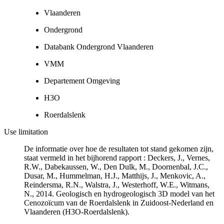
Vlaanderen
Ondergrond
Databank Ondergrond Vlaanderen
VMM
Departement Omgeving
H3O
Roerdalslenk
Use limitation
De informatie over hoe de resultaten tot stand gekomen zijn,
staat vermeld in het bijhorend rapport : Deckers, J., Vernes,
R.W., Dabekaussen, W., Den Dulk, M., Doornenbal, J.C.,
Dusar, M., Hummelman, H.J., Matthijs, J., Menkovic, A.,
Reindersma, R.N., Walstra, J., Westerhoff, W.E., Witmans,
N., 2014. Geologisch en hydrogeologisch 3D model van het
Cenozoïcum van de Roerdalslenk in Zuidoost-Nederland en
Vlaanderen (H3O-Roerdalslenk).