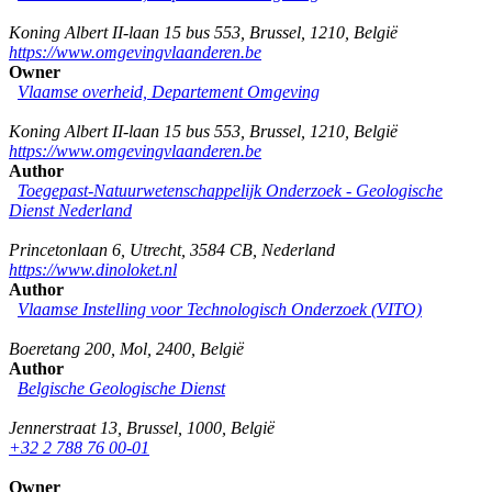
Koning Albert II-laan 15 bus 553
,
Brussel
,
1210
,
België
https://www.omgevingvlaanderen.be
Owner
Vlaamse overheid, Departement Omgeving
Koning Albert II-laan 15 bus 553
,
Brussel
,
1210
,
België
https://www.omgevingvlaanderen.be
Author
Toegepast-Natuurwetenschappelijk Onderzoek - Geologische
Dienst Nederland
Princetonlaan 6
,
Utrecht
,
3584 CB
,
Nederland
https://www.dinoloket.nl
Author
Vlaamse Instelling voor Technologisch Onderzoek (VITO)
Boeretang 200
,
Mol
,
2400
,
België
Author
Belgische Geologische Dienst
Jennerstraat 13
,
Brussel
,
1000
,
België
+32 2 788 76 00-01
Owner