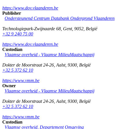
https://www.dov.vlaanderen.be
Publisher
Ondersteunend Centrum Databank Ondergrond Vlaanderen
Technologiepark-Zwijnaarde 68
,
Gent
,
9052
,
België
+32 9 240 75 00
https://www.dov.vlaanderen.be
Custodian
Vlaamse overheid - Vlaamse MilieuMaatschappij
Dokter de Moorstraat 24-26
,
Aalst
,
9300
,
België
+32 5 372 62 10
https://www.vmm.be
Owner
Vlaamse overheid - Vlaamse MilieuMaatschappij
Dokter de Moorstraat 24-26
,
Aalst
,
9300
,
België
+32 5 372 62 10
https://www.vmm.be
Custodian
Vlaamse overheid, Departement Omgeving