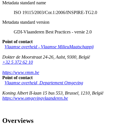
Metadata standard name
ISO 19115/2003/Cor.1:2006/INSPIRE-TG2.0
Metadata standard version
GDI-Vlaanderen Best Practices - versie 2.0
Point of contact
Vlaamse overheid - Vlaamse MilieuMaatschappij
Dokter de Moorstraat 24-26
,
Aalst
,
9300
,
België
+32 5 372 62 10
https://www.vmm.be
Point of contact
Vlaamse overheid, Departement Omgeving
Koning Albert II-laan 15 bus 553
,
Brussel
,
1210
,
België
https://www.omgevingvlaanderen.be
Overviews