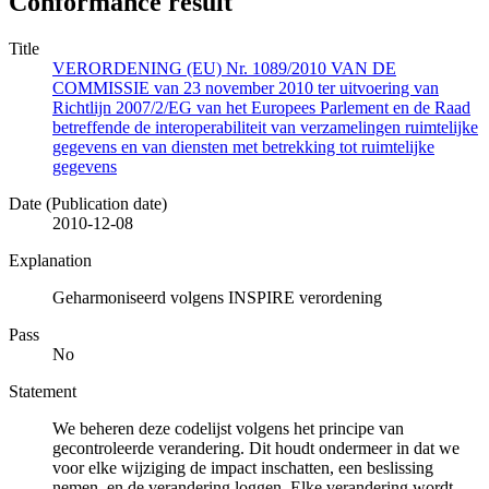
Conformance result
Title
VERORDENING (EU) Nr. 1089/2010 VAN DE
COMMISSIE van 23 november 2010 ter uitvoering van
Richtlijn 2007/2/EG van het Europees Parlement en de Raad
betreffende de interoperabiliteit van verzamelingen ruimtelijke
gegevens en van diensten met betrekking tot ruimtelijke
gegevens
Date (Publication date)
2010-12-08
Explanation
Geharmoniseerd volgens INSPIRE verordening
Pass
No
Statement
We beheren deze codelijst volgens het principe van
gecontroleerde verandering. Dit houdt ondermeer in dat we
voor elke wijziging de impact inschatten, een beslissing
nemen, en de verandering loggen. Elke verandering wordt