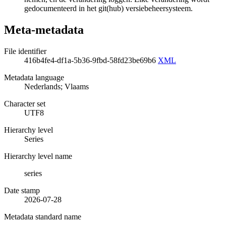
gedocumenteerd in het git(hub) versiebeheersysteem.
Meta-metadata
File identifier
416b4fe4-df1a-5b36-9fbd-58fd23be69b6
XML
Metadata language
Nederlands; Vlaams
Character set
UTF8
Hierarchy level
Series
Hierarchy level name
series
Date stamp
2026-07-28
Metadata standard name