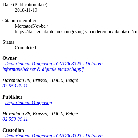
Date (Publication date)
2018-11-19
Citation identifier
MercatorNet-be
/
https://data.zendantennes.omgeving.vlaanderen.be/id/dataset
Status
Completed
Owner
Departement Omgeving - OVO003323 - Data- en
informatiebeheer & digitale maatschappij
Havenlaan 88
,
Brussel
,
1000.0
,
België
02 553 80 11
Publisher
Departement Omgeving
Havenlaan 88
,
Brussel
,
1000.0
,
België
02 553 80 11
Custodian
Departement Omgeving - OVO003323 - Data- en