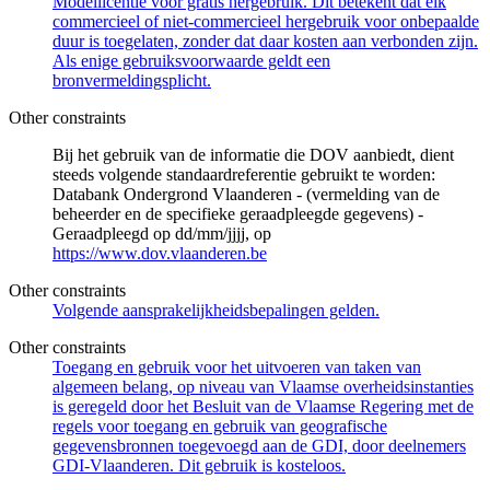
Modellicentie voor gratis hergebruik. Dit betekent dat elk
commercieel of niet-commercieel hergebruik voor onbepaalde
duur is toegelaten, zonder dat daar kosten aan verbonden zijn.
Als enige gebruiksvoorwaarde geldt een
bronvermeldingsplicht.
Other constraints
Bij het gebruik van de informatie die DOV aanbiedt, dient
steeds volgende standaardreferentie gebruikt te worden:
Databank Ondergrond Vlaanderen - (vermelding van de
beheerder en de specifieke geraadpleegde gegevens) -
Geraadpleegd op dd/mm/jjjj, op
https://www.dov.vlaanderen.be
Other constraints
Volgende aansprakelijkheidsbepalingen gelden.
Other constraints
Toegang en gebruik voor het uitvoeren van taken van
algemeen belang, op niveau van Vlaamse overheidsinstanties
is geregeld door het Besluit van de Vlaamse Regering met de
regels voor toegang en gebruik van geografische
gegevensbronnen toegevoegd aan de GDI, door deelnemers
GDI-Vlaanderen. Dit gebruik is kosteloos.