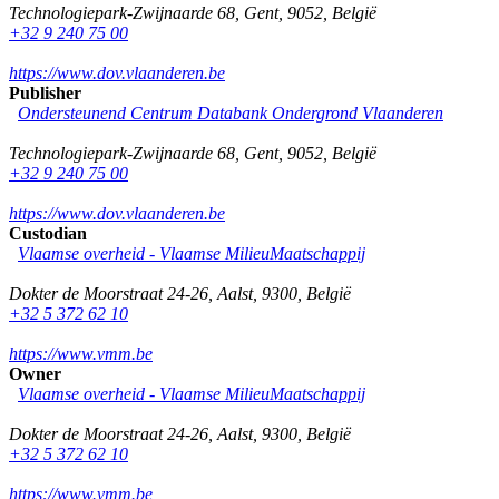
Technologiepark-Zwijnaarde 68
,
Gent
,
9052
,
België
+32 9 240 75 00
https://www.dov.vlaanderen.be
Publisher
Ondersteunend Centrum Databank Ondergrond Vlaanderen
Technologiepark-Zwijnaarde 68
,
Gent
,
9052
,
België
+32 9 240 75 00
https://www.dov.vlaanderen.be
Custodian
Vlaamse overheid - Vlaamse MilieuMaatschappij
Dokter de Moorstraat 24-26
,
Aalst
,
9300
,
België
+32 5 372 62 10
https://www.vmm.be
Owner
Vlaamse overheid - Vlaamse MilieuMaatschappij
Dokter de Moorstraat 24-26
,
Aalst
,
9300
,
België
+32 5 372 62 10
https://www.vmm.be