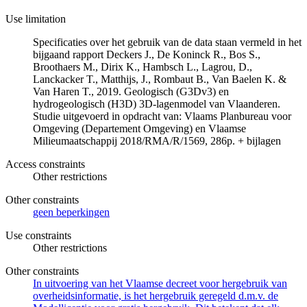
Use limitation
Specificaties over het gebruik van de data staan vermeld in het
bijgaand rapport Deckers J., De Koninck R., Bos S.,
Broothaers M., Dirix K., Hambsch L., Lagrou, D.,
Lanckacker T., Matthijs, J., Rombaut B., Van Baelen K. &
Van Haren T., 2019. Geologisch (G3Dv3) en
hydrogeologisch (H3D) 3D-lagenmodel van Vlaanderen.
Studie uitgevoerd in opdracht van: Vlaams Planbureau voor
Omgeving (Departement Omgeving) en Vlaamse
Milieumaatschappij 2018/RMA/R/1569, 286p. + bijlagen
Access constraints
Other restrictions
Other constraints
geen beperkingen
Use constraints
Other restrictions
Other constraints
In uitvoering van het Vlaamse decreet voor hergebruik van
overheidsinformatie, is het hergebruik geregeld d.m.v. de