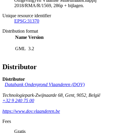
Omgeving) en Vlaamse Milieumaatschappij
2018/RMA/R/1569, 286p + bijlagen.
Unique resource identifier
EPSG:31370
Distribution format
Name
Version
GML
3.2
Distributor
Distributor
Databank Ondergrond Vlaanderen (DOV)
Technologiepark-Zwijnaarde 68
,
Gent
,
9052
,
België
+32 9 240 75 00
https://www.dov.vlaanderen.be
Fees
Gratis