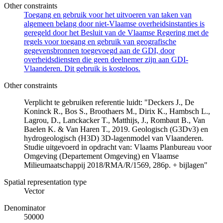
Other constraints
Toegang en gebruik voor het uitvoeren van taken van
algemeen belang door niet-Vlaamse overheidsinstanties is
geregeld door het Besluit van de Vlaamse Regering met de
regels voor toegang en gebruik van geografische
gegevensbronnen toegevoegd aan de GDI, door
overheidsdiensten die geen deelnemer zijn aan GDI-
Vlaanderen. Dit gebruik is kosteloos.
Other constraints
Verplicht te gebruiken referentie luidt: "Deckers J., De
Koninck R., Bos S., Broothaers M., Dirix K., Hambsch L.,
Lagrou, D., Lanckacker T., Matthijs, J., Rombaut B., Van
Baelen K. & Van Haren T., 2019. Geologisch (G3Dv3) en
hydrogeologisch (H3D) 3D-lagenmodel van Vlaanderen.
Studie uitgevoerd in opdracht van: Vlaams Planbureau voor
Omgeving (Departement Omgeving) en Vlaamse
Milieumaatschappij 2018/RMA/R/1569, 286p. + bijlagen"
Spatial representation type
Vector
Denominator
50000