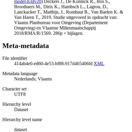
model-h3dv20
) Deckers J., De Koninck R., Bos S.,
Broothaers M., Dirix K., Hambsch L., Lagrou, D.,
Lanckacker T., Matthijs, J., Rombaut B., Van Baelen K. &
Van Haren T., 2019. Studie uitgevoerd in opdracht van:
Vlaams Planbureau voor Omgeving (Departement
Omgeving) en Vlaamse Milieumaatschappij
2018/RMA/R/1569, 286p + bijlagen.
Meta-metadata
File identifier
414ab4e0-ed60-4e53-bf88-917d465406fd
XML
Metadata language
Nederlands; Vlaams
Character set
UTF8
Hierarchy level
Dataset
Hierarchy level name
dataset