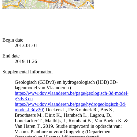
Begin date
2013-01-01
End date
2019-11-26
Supplemental Information
Geologisch (G3Dv3) en hydrogeologisch (H3D) 3D-
lagenmodel van Vlaanderen (
https://www.dov.vlaanderen.be/page/geologisch-3d-model-
g3dv3 en
https://www.dov.vlaanderen.be/page/hydrogeologisch-3d-
model-h3dv20
) Deckers J., De Koninck R., Bos S.,
Broothaers M., Dirix K., Hambsch L., Lagrou, D.,
Lanckacker T., Matthijs, J., Rombaut B., Van Baelen K. &
Van Haren T., 2019. Studie uitgevoerd in opdracht van:
Vlaams Planbureau voor Omgeving (Departement