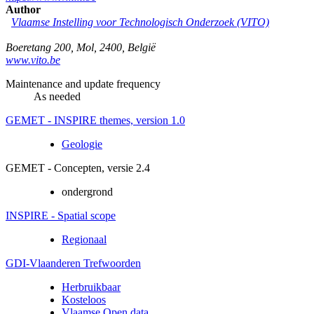
Author
Vlaamse Instelling voor Technologisch Onderzoek (VITO)
Boeretang 200
,
Mol
,
2400
,
België
www.vito.be
Maintenance and update frequency
As needed
GEMET - INSPIRE themes, version 1.0
Geologie
GEMET - Concepten, versie 2.4
ondergrond
INSPIRE - Spatial scope
Regionaal
GDI-Vlaanderen Trefwoorden
Herbruikbaar
Kosteloos
Vlaamse Open data