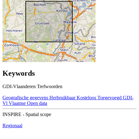
Keywords
GDI-Vlaanderen Trefwoorden
Geografische gegevens
Herbruikbaar
Kosteloos
Toegevoegd GDI-
Vl
Vlaamse Open data
INSPIRE - Spatial scope
Regionaal