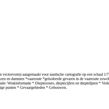
in vectorvorm) aangemaakt voor nautische cartografie op een schaal 1
uizen en dammen *vaarroute *geïsoleerde gevaren in de vaarroute zowel
 Wrakinformatie * Dieptezones, dieptecijfers en dieptelijnen * Verke
rdige punten * Gevaargebieden * Gebouwen.