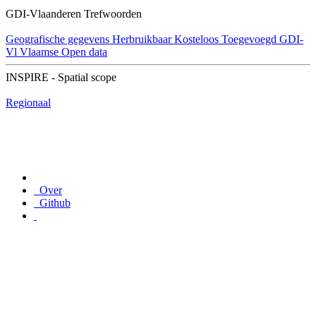
GDI-Vlaanderen Trefwoorden
Geografische gegevens
Herbruikbaar
Kosteloos
Toegevoegd GDI-
Vl
Vlaamse Open data
INSPIRE - Spatial scope
Regionaal
Over
Github