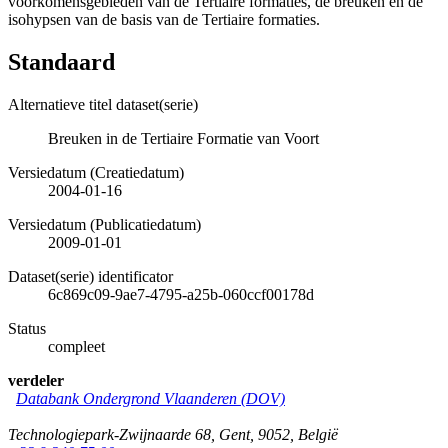
voorkomensgebieden van de Tertiaire formaties, de breuken en de
isohypsen van de basis van de Tertiaire formaties.
Standaard
Alternatieve titel dataset(serie)
Breuken in de Tertiaire Formatie van Voort
Versiedatum (Creatiedatum)
2004-01-16
Versiedatum (Publicatiedatum)
2009-01-01
Dataset(serie) identificator
6c869c09-9ae7-4795-a25b-060ccf00178d
Status
compleet
verdeler
Databank Ondergrond Vlaanderen (DOV)
Technologiepark-Zwijnaarde 68
,
Gent
,
9052
,
België