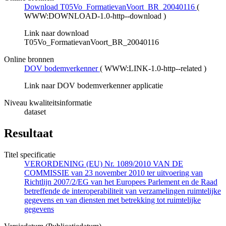
Download T05Vo_FormatievanVoort_BR_20040116
(
WWW:DOWNLOAD-1.0-http--download
)
Link naar download
T05Vo_FormatievanVoort_BR_20040116
Online bronnen
DOV bodemverkenner
(
WWW:LINK-1.0-http--related
)
Link naar DOV bodemverkenner applicatie
Niveau kwaliteitsinformatie
dataset
Resultaat
Titel specificatie
VERORDENING (EU) Nr. 1089/2010 VAN DE
COMMISSIE van 23 november 2010 ter uitvoering van
Richtlijn 2007/2/EG van het Europees Parlement en de Raad
betreffende de interoperabiliteit van verzamelingen ruimtelijke
gegevens en van diensten met betrekking tot ruimtelijke
gegevens