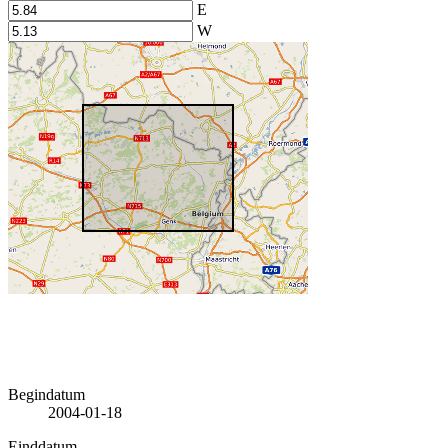
E
W
Begindatum
2004-01-18
Einddatum