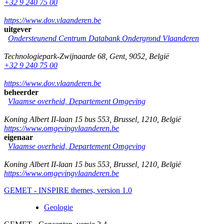
+32 9 240 75 00
https://www.dov.vlaanderen.be
uitgever
Ondersteunend Centrum Databank Ondergrond Vlaanderen
Technologiepark-Zwijnaarde 68
,
Gent
,
9052
,
België
+32 9 240 75 00
https://www.dov.vlaanderen.be
beheerder
Vlaamse overheid, Departement Omgeving
Koning Albert II-laan 15 bus 553
,
Brussel
,
1210
,
België
https://www.omgevingvlaanderen.be
eigenaar
Vlaamse overheid, Departement Omgeving
Koning Albert II-laan 15 bus 553
,
Brussel
,
1210
,
België
https://www.omgevingvlaanderen.be
GEMET - INSPIRE themes, version 1.0
Geologie