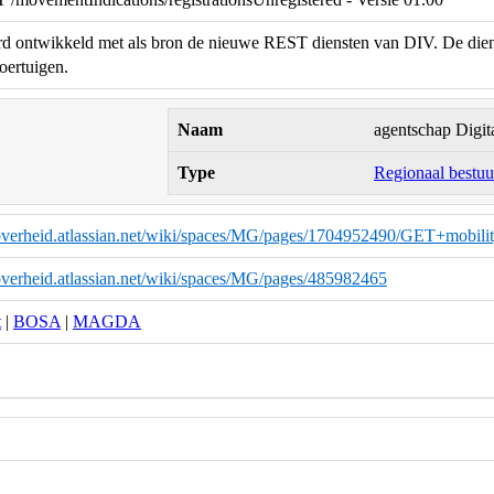
d ontwikkeld met als bron de nieuwe REST diensten van DIV. De dienst 
oertuigen.
Naam
agentschap Digit
Type
Regionaal bestuu
eoverheid.atlassian.net/wiki/spaces/MG/pages/1704952490/GET+mobil
overheid.atlassian.net/wiki/spaces/MG/pages/485982465
t
|
BOSA
|
MAGDA