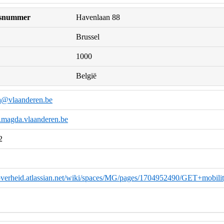
uisnummer
Havenlaan 88
Brussel
1000
België
a@vlaanderen.be
k.magda.vlaanderen.be
2
eoverheid.atlassian.net/wiki/spaces/MG/pages/1704952490/GET+mobil