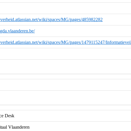
overheid.atlassian.net/wiki/spaces/MG/pages/485982282
magda.vlaanderen.be/
overheid.atlassian.net/wiki/spaces/MG/pages/1479115247/Informatievei
e Desk
itaal Vlaanderen