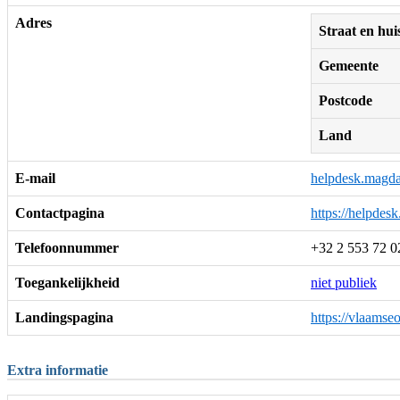
Adres
Straat en h
Gemeente
Postcode
Land
E-mail
helpdesk.magd
Contactpagina
https://helpdes
Telefoonnummer
+32 2 553 72 0
Toegankelijkheid
niet publiek
Landingspagina
https://vlaams
Extra informatie