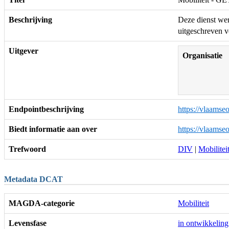
Beschrijving
Deze dienst wer
uitgeschreven v
Uitgever
Organisatie
Endpointbeschrijving
https://vlaams
Biedt informatie aan over
https://vlaamse
Trefwoord
DIV
|
Mobilitei
Metadata DCAT
MAGDA-categorie
Mobiliteit
Levensfase
in ontwikkeling