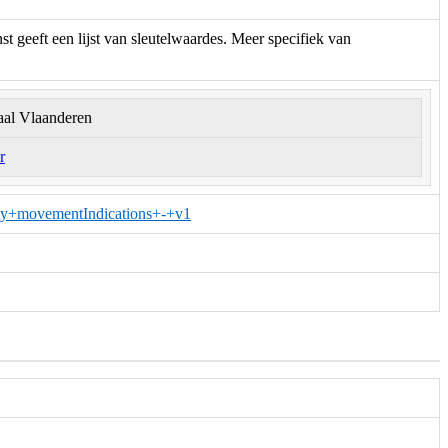
geeft een lijst van sleutelwaardes. Meer specifiek van
aal Vlaanderen
r
ity+movementIndications+-+v1