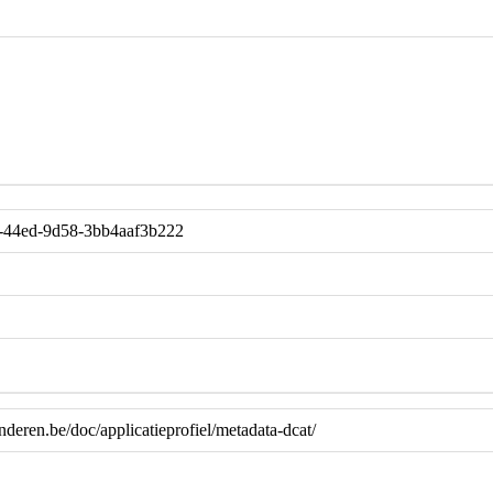
-44ed-9d58-3bb4aaf3b222
anderen.be/doc/applicatieprofiel/metadata-dcat/