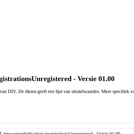
istrationsUnregistered - Versie 01.00
n DIV. De dienst geeft een lijst van sleutelwaardes. Meer specifiek v
T /movementIndications/registrationsUnregistered - Versie 01.00