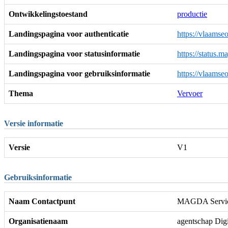
Ontwikkelingstoestand
productie
Landingspagina voor authenticatie
https://vlaamse
Landingspagina voor statusinformatie
https://status.
Landingspagina voor gebruiksinformatie
https://vlaamse
Thema
Vervoer
Versie informatie
Versie
V1
Gebruiksinformatie
Naam Contactpunt
MAGDA Servic
Organisatienaam
agentschap Dig