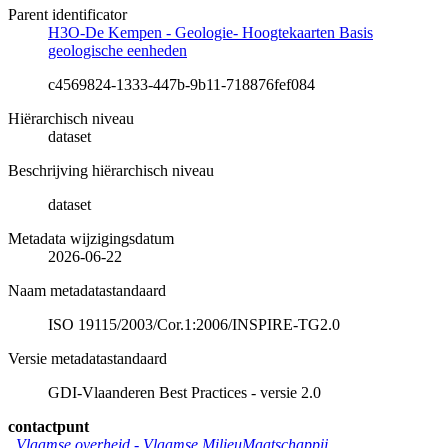
Parent identificator
H3O-De Kempen - Geologie- Hoogtekaarten Basis
geologische eenheden
c4569824-1333-447b-9b11-718876fef084
Hiërarchisch niveau
dataset
Beschrijving hiërarchisch niveau
dataset
Metadata wijzigingsdatum
2026-06-22
Naam metadatastandaard
ISO 19115/2003/Cor.1:2006/INSPIRE-TG2.0
Versie metadatastandaard
GDI-Vlaanderen Best Practices - versie 2.0
contactpunt
Vlaamse overheid - Vlaamse MilieuMaatschappij