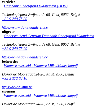
verdeler
Databank Ondergrond Vlaanderen (DOV)
Technologiepark-Zwijnaarde 68
,
Gent
,
9052
,
België
+32 9 240 75 00
https://www.dov.vlaanderen.be
uitgever
Ondersteunend Centrum Databank Ondergrond Vlaanderen
Technologiepark-Zwijnaarde 68
,
Gent
,
9052
,
België
+32 9 240 75 00
https://www.dov.vlaanderen.be
beheerder
Vlaamse overheid - Vlaamse MilieuMaatschappij
Dokter de Moorstraat 24-26
,
Aalst
,
9300
,
België
+32 5 372 62 10
https://www.vmm.be
eigenaar
Vlaamse overheid - Vlaamse MilieuMaatschappij
Dokter de Moorstraat 24-26
,
Aalst
,
9300
,
België