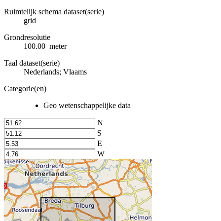
Ruimtelijk schema dataset(serie)
grid
Grondresolutie
100.00 meter
Taal dataset(serie)
Nederlands; Vlaams
Categorie(en)
Geo wetenschappelijke data
N
S
E
W