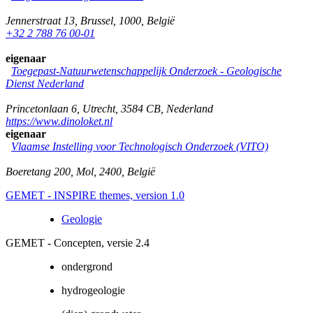
Jennerstraat 13
,
Brussel
,
1000
,
België
+32 2 788 76 00-01
eigenaar
Toegepast-Natuurwetenschappelijk Onderzoek - Geologische
Dienst Nederland
Princetonlaan 6
,
Utrecht
,
3584 CB
,
Nederland
https://www.dinoloket.nl
eigenaar
Vlaamse Instelling voor Technologisch Onderzoek (VITO)
Boeretang 200
,
Mol
,
2400
,
België
GEMET - INSPIRE themes, version 1.0
Geologie
GEMET - Concepten, versie 2.4
ondergrond
hydrogeologie