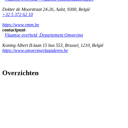
Dokter de Moorstraat 24-26
,
Aalst
,
9300
,
België
+32 5 372 62 10
https://www.vmm.be
contactpunt
Vlaamse overheid, Departement Omgeving
Koning Albert II-laan 15 bus 553
,
Brussel
,
1210
,
België
https://www.omgevingvlaanderen.be
Overzichten