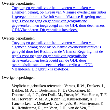
Overige beperkingen
Toegang en gebruik voor het uitvoeren van taken van
algemeen belang, op niveau van Vlaamse overheidsinstanties
is geregeld door het Besluit van de Vlaamse Regering met de
regels voor toegang en gebruik van geografische
gegevensbronnen toegevoegd aan de GDI, door deelnemers
GDI-Vlaanderen. Dit gebruik is kosteloos.
Overige beperkingen
Toegang en gebruik voor het uitvoeren van taken van
algemeen belang door niet-Vlaamse overheidsinstanties is
geregeld door het Besluit van de Vlaamse Regering met de
regels voor toegang en gebruik van geografische
gegevensbronnen toegevoegd aan de GDI, door
overheidsdiensten die geen deelnemer zijn aan GDI-
Vlaanderen. Dit gebruik is kosteloos.
Overige beperkingen
Verplicht te gebruiken referentie : Vernes, R.W., Deckers, J.,
Bakker, M. A. J., Bogemans, F., De Ceukelaire, M.,
Doornenbal, J. C., den Dulk, M., Dusar, M., Van Haren, T. F.
M., Heyvaert, V. M., A., Kiden, P., Kruisselbrink, A. F.,
Lanckacker, T., Menkovic, A., Meyvis, B., Munsterman, D.
K., Reindersma, R., ten Veen, J. H., van de Ven, T. J.