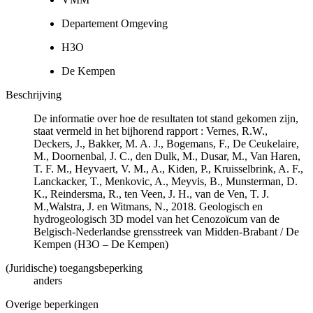
Departement Omgeving
H3O
De Kempen
Beschrijving
De informatie over hoe de resultaten tot stand gekomen zijn,
staat vermeld in het bijhorend rapport : Vernes, R.W.,
Deckers, J., Bakker, M. A. J., Bogemans, F., De Ceukelaire,
M., Doornenbal, J. C., den Dulk, M., Dusar, M., Van Haren,
T. F. M., Heyvaert, V. M., A., Kiden, P., Kruisselbrink, A. F.,
Lanckacker, T., Menkovic, A., Meyvis, B., Munsterman, D.
K., Reindersma, R., ten Veen, J. H., van de Ven, T. J.
M.,Walstra, J. en Witmans, N., 2018. Geologisch en
hydrogeologisch 3D model van het Cenozoïcum van de
Belgisch-Nederlandse grensstreek van Midden-Brabant / De
Kempen (H3O – De Kempen)
(Juridische) toegangsbeperking
anders
Overige beperkingen