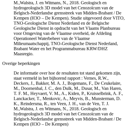
M.,Walstra, J. en Witmans, N., 2018. Geologisch en
hydrogeologisch 3D model van het Cenozoïcum van de
Belgisch-Nederlandse grensstreek van Midden-Brabant / De
Kempen (H3O – De Kempen). Studie uitgevoerd door VITO,
TNO-Geologische Dienst Nederland en de Belgische
Geologische Dienst in opdracht van het Vlaams Planbureau
voor Omgeving van de Vlaamse overheid, de Afdeling
Operationeel Waterbeheer van de Vlaamse
Milieumaatschappij, TNO-Geologische Dienst Nederland,
Brabant Water en het Programmabureau KRW/DHZ
Maasregio.
Overige beperkingen
De informatie over hoe de resultaten tot stand gekomen zijn,
staat vermeld in het bijhorend rapport : Vernes, R.W.,
Deckers, J., Bakker, M. A. J., Bogemans, F., De Ceukelaire,
M., Doornenbal, J. C., den Dulk, M., Dusar, M., Van Haren,
T. F. M., Heyvaert, V. M., A., Kiden, P., Kruisselbrink, A. F.,
Lanckacker, T., Menkovic, A., Meyvis, B., Munsterman, D.
K., Reindersma, R., ten Veen, J. H., van de Ven, T. J.
M.,Walstra, J. en Witmans, N., 2018. Geologisch en
hydrogeologisch 3D model van het Cenozoïcum van de
Belgisch-Nederlandse grensstreek van Midden-Brabant / De
Kempen (H3O – De Kempen)