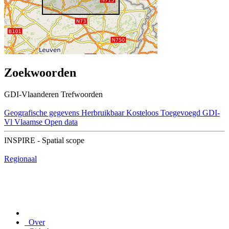
Zoekwoorden
GDI-Vlaanderen Trefwoorden
Geografische gegevens
Herbruikbaar
Kosteloos
Toegevoegd GDI-
Vl
Vlaamse Open data
INSPIRE - Spatial scope
Regionaal
Over