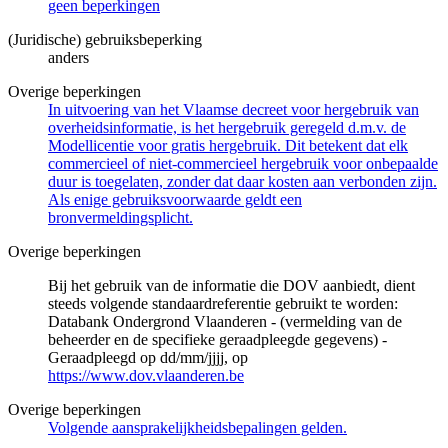
geen beperkingen
(Juridische) gebruiksbeperking
anders
Overige beperkingen
In uitvoering van het Vlaamse decreet voor hergebruik van
overheidsinformatie, is het hergebruik geregeld d.m.v. de
Modellicentie voor gratis hergebruik. Dit betekent dat elk
commercieel of niet-commercieel hergebruik voor onbepaalde
duur is toegelaten, zonder dat daar kosten aan verbonden zijn.
Als enige gebruiksvoorwaarde geldt een
bronvermeldingsplicht.
Overige beperkingen
Bij het gebruik van de informatie die DOV aanbiedt, dient
steeds volgende standaardreferentie gebruikt te worden:
Databank Ondergrond Vlaanderen - (vermelding van de
beheerder en de specifieke geraadpleegde gegevens) -
Geraadpleegd op dd/mm/jjjj, op
https://www.dov.vlaanderen.be
Overige beperkingen
Volgende aansprakelijkheidsbepalingen gelden.