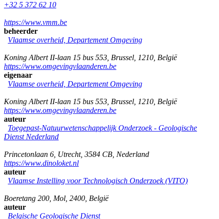
+32 5 372 62 10
https://www.vmm.be
beheerder
Vlaamse overheid, Departement Omgeving
Koning Albert II-laan 15 bus 553
,
Brussel
,
1210
,
België
https://www.omgevingvlaanderen.be
eigenaar
Vlaamse overheid, Departement Omgeving
Koning Albert II-laan 15 bus 553
,
Brussel
,
1210
,
België
https://www.omgevingvlaanderen.be
auteur
Toegepast-Natuurwetenschappelijk Onderzoek - Geologische
Dienst Nederland
Princetonlaan 6
,
Utrecht
,
3584 CB
,
Nederland
https://www.dinoloket.nl
auteur
Vlaamse Instelling voor Technologisch Onderzoek (VITO)
Boeretang 200
,
Mol
,
2400
,
België
auteur
Belgische Geologische Dienst