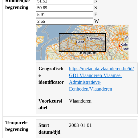
Ruimtelijke
N
begrenzing
S
E
W
Geografisch
https://metadata.vlaanderen.be/id/
e
GDI-Vlaanderen-Vlaamse-
identificator
Administratieve-
Eenheden/Vlaanderen
Voorkeursl
Vlaanderen
abel
Temporele
Start
2003-01-01
begrenzing
datum/tijd