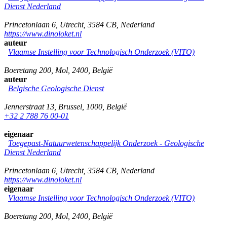
Dienst Nederland
Princetonlaan 6
,
Utrecht
,
3584 CB
,
Nederland
https://www.dinoloket.nl
auteur
Vlaamse Instelling voor Technologisch Onderzoek (VITO)
Boeretang 200
,
Mol
,
2400
,
België
auteur
Belgische Geologische Dienst
Jennerstraat 13
,
Brussel
,
1000
,
België
+32 2 788 76 00-01
eigenaar
Toegepast-Natuurwetenschappelijk Onderzoek - Geologische
Dienst Nederland
Princetonlaan 6
,
Utrecht
,
3584 CB
,
Nederland
https://www.dinoloket.nl
eigenaar
Vlaamse Instelling voor Technologisch Onderzoek (VITO)
Boeretang 200
,
Mol
,
2400
,
België