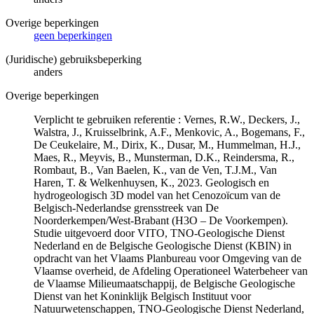
Overige beperkingen
geen beperkingen
(Juridische) gebruiksbeperking
anders
Overige beperkingen
Verplicht te gebruiken referentie : Vernes, R.W., Deckers, J.,
Walstra, J., Kruisselbrink, A.F., Menkovic, A., Bogemans, F.,
De Ceukelaire, M., Dirix, K., Dusar, M., Hummelman, H.J.,
Maes, R., Meyvis, B., Munsterman, D.K., Reindersma, R.,
Rombaut, B., Van Baelen, K., van de Ven, T.J.M., Van
Haren, T. & Welkenhuysen, K., 2023. Geologisch en
hydrogeologisch 3D model van het Cenozoïcum van de
Belgisch-Nederlandse grensstreek van De
Noorderkempen/West-Brabant (H3O – De Voorkempen).
Studie uitgevoerd door VITO, TNO-Geologische Dienst
Nederland en de Belgische Geologische Dienst (KBIN) in
opdracht van het Vlaams Planbureau voor Omgeving van de
Vlaamse overheid, de Afdeling Operationeel Waterbeheer van
de Vlaamse Milieumaatschappij, de Belgische Geologische
Dienst van het Koninklijk Belgisch Instituut voor
Natuurwetenschappen, TNO-Geologische Dienst Nederland,