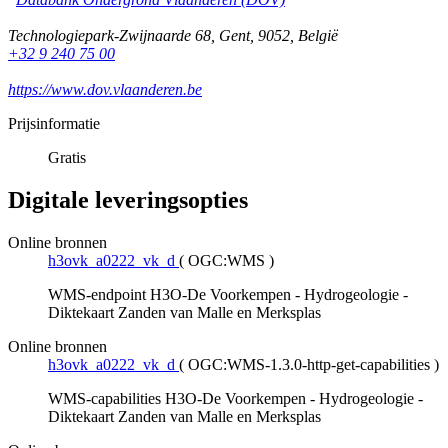
Technologiepark-Zwijnaarde 68
,
Gent
,
9052
,
België
+32 9 240 75 00
https://www.dov.vlaanderen.be
Prijsinformatie
Gratis
Digitale leveringsopties
Online bronnen
h3ovk_a0222_vk_d
(
OGC:WMS
)
WMS-endpoint H3O-De Voorkempen - Hydrogeologie -
Diktekaart Zanden van Malle en Merksplas
Online bronnen
h3ovk_a0222_vk_d
(
OGC:WMS-1.3.0-http-get-capabilities
)
WMS-capabilities H3O-De Voorkempen - Hydrogeologie -
Diktekaart Zanden van Malle en Merksplas