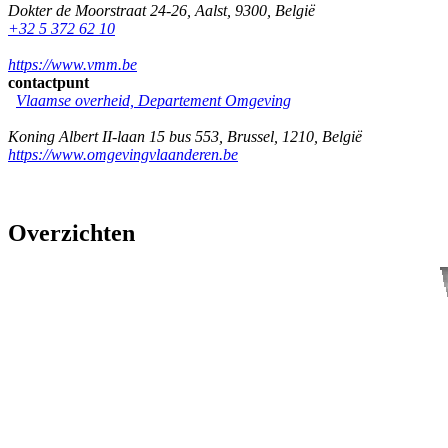
Dokter de Moorstraat 24-26
,
Aalst
,
9300
,
België
+32 5 372 62 10
https://www.vmm.be
contactpunt
Vlaamse overheid, Departement Omgeving
Koning Albert II-laan 15 bus 553
,
Brussel
,
1210
,
België
https://www.omgevingvlaanderen.be
Overzichten