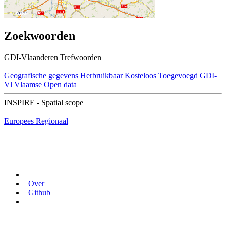
Zoekwoorden
GDI-Vlaanderen Trefwoorden
Geografische gegevens
Herbruikbaar
Kosteloos
Toegevoegd GDI-
Vl
Vlaamse Open data
INSPIRE - Spatial scope
Europees
Regionaal
Over
Github