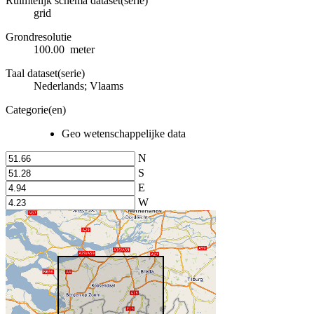
Ruimtelijk schema dataset(serie)
grid
Grondresolutie
100.00 meter
Taal dataset(serie)
Nederlands; Vlaams
Categorie(en)
Geo wetenschappelijke data
N
S
E
W