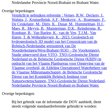
Nederlandse Provincie Noord-Brabant en Brabant Water.
Overige beperkingen
Verplicht te gebruiken referentie : Vernes, R.W., Deckers, J.,
Walstra, J., Kruisselbrink, A.F., Menkovic, A., Bogemans, F.,
De Ceukelaire, M., Dirix, K., Dusar, M., Hummelman, H.J.,
Maes, R., Meyvis, B., Munsterman, D.K., Reindersma, R.,
Rombaut, B., Van Baelen, K., van de Ven, T.J.M., Van
Haren, T. & Welkenhuysen, K., 2023. Geologisch en
hydrogeologisch 3D model van het Cenozoïcum van de
Belgisch-Nederlandse grensstreek van De
Noorderkempen/West-Brabant (H3O – De Voorkempen).
Studie uitgevoerd door VITO, TNO-Geologische Dienst
Nederland en de Belgische Geologische Dienst (KBIN) in
opdracht van het Vlaams Planbureau voor Omgeving van de
Vlaamse overheid, de Afdeling Operationeel Waterbeheer van
de Vlaamse Milieumaatschappij, de Belgische Geologische
Dienst van het Koninklijk Belgisch Instituut voor
Natuurwetenschappen, TNO-Geologische Dienst Nederland,
Nederlandse Provincie Noord-Brabant en Brabant Water.
Overige beperkingen
Bij het gebruik van de informatie die DOV aanbiedt, dient
steeds volgende standaardreferentie gebruikt te worden: