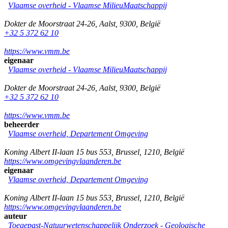
Vlaamse overheid - Vlaamse MilieuMaatschappij
Dokter de Moorstraat 24-26
,
Aalst
,
9300
,
België
+32 5 372 62 10
https://www.vmm.be
eigenaar
Vlaamse overheid - Vlaamse MilieuMaatschappij
Dokter de Moorstraat 24-26
,
Aalst
,
9300
,
België
+32 5 372 62 10
https://www.vmm.be
beheerder
Vlaamse overheid, Departement Omgeving
Koning Albert II-laan 15 bus 553
,
Brussel
,
1210
,
België
https://www.omgevingvlaanderen.be
eigenaar
Vlaamse overheid, Departement Omgeving
Koning Albert II-laan 15 bus 553
,
Brussel
,
1210
,
België
https://www.omgevingvlaanderen.be
auteur
Toegepast-Natuurwetenschappelijk Onderzoek - Geologische