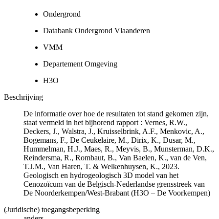
Ondergrond
Databank Ondergrond Vlaanderen
VMM
Departement Omgeving
H3O
Beschrijving
De informatie over hoe de resultaten tot stand gekomen zijn,
staat vermeld in het bijhorend rapport : Vernes, R.W.,
Deckers, J., Walstra, J., Kruisselbrink, A.F., Menkovic, A.,
Bogemans, F., De Ceukelaire, M., Dirix, K., Dusar, M.,
Hummelman, H.J., Maes, R., Meyvis, B., Munsterman, D.K.,
Reindersma, R., Rombaut, B., Van Baelen, K., van de Ven,
T.J.M., Van Haren, T. & Welkenhuysen, K., 2023.
Geologisch en hydrogeologisch 3D model van het
Cenozoïcum van de Belgisch-Nederlandse grensstreek van
De Noorderkempen/West-Brabant (H3O – De Voorkempen)
(Juridische) toegangsbeperking
anders