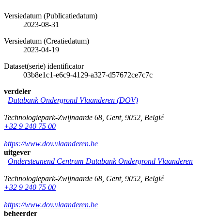
Versiedatum (Publicatiedatum)
2023-08-31
Versiedatum (Creatiedatum)
2023-04-19
Dataset(serie) identificator
03b8e1c1-e6c9-4129-a327-d57672ce7c7c
verdeler
Databank Ondergrond Vlaanderen (DOV)
Technologiepark-Zwijnaarde 68
,
Gent
,
9052
,
België
+32 9 240 75 00
https://www.dov.vlaanderen.be
uitgever
Ondersteunend Centrum Databank Ondergrond Vlaanderen
Technologiepark-Zwijnaarde 68
,
Gent
,
9052
,
België
+32 9 240 75 00
https://www.dov.vlaanderen.be
beheerder