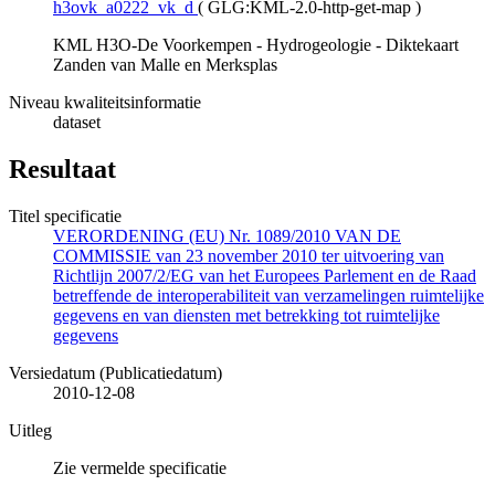
h3ovk_a0222_vk_d
(
GLG:KML-2.0-http-get-map
)
KML H3O-De Voorkempen - Hydrogeologie - Diktekaart
Zanden van Malle en Merksplas
Niveau kwaliteitsinformatie
dataset
Resultaat
Titel specificatie
VERORDENING (EU) Nr. 1089/2010 VAN DE
COMMISSIE van 23 november 2010 ter uitvoering van
Richtlijn 2007/2/EG van het Europees Parlement en de Raad
betreffende de interoperabiliteit van verzamelingen ruimtelijke
gegevens en van diensten met betrekking tot ruimtelijke
gegevens
Versiedatum (Publicatiedatum)
2010-12-08
Uitleg
Zie vermelde specificatie