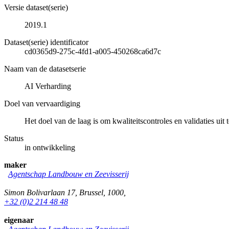
Versie dataset(serie)
2019.1
Dataset(serie) identificator
cd0365d9-275c-4fd1-a005-450268ca6d7c
Naam van de datasetserie
AI Verharding
Doel van vervaardiging
Het doel van de laag is om kwaliteitscontroles en validaties u
Status
in ontwikkeling
maker
Agentschap Landbouw en Zeevisserij
Simon Bolivarlaan 17
,
Brussel
,
1000
,
+32 (0)2 214 48 48
eigenaar