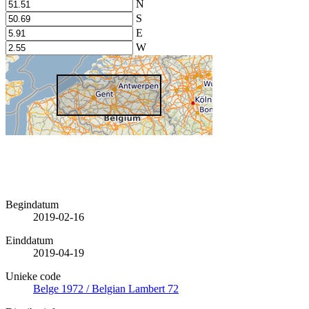
N
S
E
W
Begindatum
2019-02-16
Einddatum
2019-04-19
Unieke code
Belge 1972 / Belgian Lambert 72