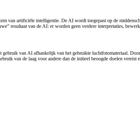
rm van artificiële intelligentie. De AI wordt toegepast op de middensc
e” resultaat van de AI: er worden geen verdere interpretaties, bewerki
et gebruik van AI afhankelijk van het gebruikte luchtfotomateriaal. D
gebruik van de laag voor andere dan de initieel beoogde doelen vereist