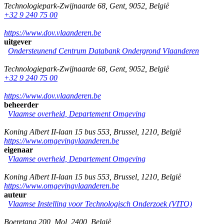
Technologiepark-Zwijnaarde 68
,
Gent
,
9052
,
België
+32 9 240 75 00
https://www.dov.vlaanderen.be
uitgever
Ondersteunend Centrum Databank Ondergrond Vlaanderen
Technologiepark-Zwijnaarde 68
,
Gent
,
9052
,
België
+32 9 240 75 00
https://www.dov.vlaanderen.be
beheerder
Vlaamse overheid, Departement Omgeving
Koning Albert II-laan 15 bus 553
,
Brussel
,
1210
,
België
https://www.omgevingvlaanderen.be
eigenaar
Vlaamse overheid, Departement Omgeving
Koning Albert II-laan 15 bus 553
,
Brussel
,
1210
,
België
https://www.omgevingvlaanderen.be
auteur
Vlaamse Instelling voor Technologisch Onderzoek (VITO)
Boeretang 200
,
Mol
,
2400
,
België