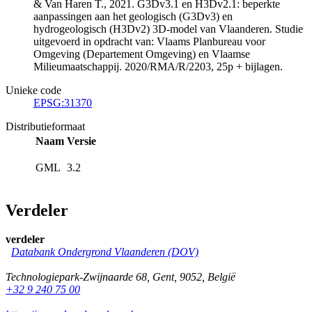
& Van Haren T., 2021. G3Dv3.1 en H3Dv2.1: beperkte
aanpassingen aan het geologisch (G3Dv3) en
hydrogeologisch (H3Dv2) 3D-model van Vlaanderen. Studie
uitgevoerd in opdracht van: Vlaams Planbureau voor
Omgeving (Departement Omgeving) en Vlaamse
Milieumaatschappij. 2020/RMA/R/2203, 25p + bijlagen.
Unieke code
EPSG:31370
Distributieformaat
Naam
Versie
GML
3.2
Verdeler
verdeler
Databank Ondergrond Vlaanderen (DOV)
Technologiepark-Zwijnaarde 68
,
Gent
,
9052
,
België
+32 9 240 75 00