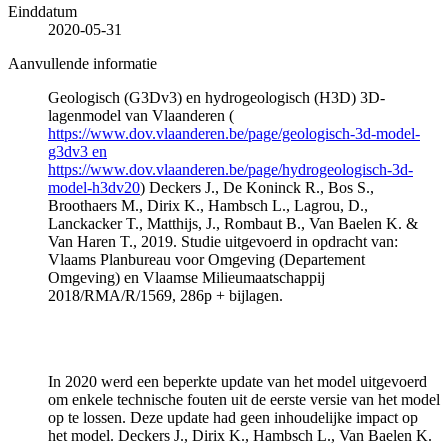
Einddatum
2020-05-31
Aanvullende informatie
Geologisch (G3Dv3) en hydrogeologisch (H3D) 3D-
lagenmodel van Vlaanderen (
https://www.dov.vlaanderen.be/page/geologisch-3d-model-
g3dv3 en
https://www.dov.vlaanderen.be/page/hydrogeologisch-3d-
model-h3dv20
) Deckers J., De Koninck R., Bos S.,
Broothaers M., Dirix K., Hambsch L., Lagrou, D.,
Lanckacker T., Matthijs, J., Rombaut B., Van Baelen K. &
Van Haren T., 2019. Studie uitgevoerd in opdracht van:
Vlaams Planbureau voor Omgeving (Departement
Omgeving) en Vlaamse Milieumaatschappij
2018/RMA/R/1569, 286p + bijlagen.
In 2020 werd een beperkte update van het model uitgevoerd
om enkele technische fouten uit de eerste versie van het model
op te lossen. Deze update had geen inhoudelijke impact op
het model. Deckers J., Dirix K., Hambsch L., Van Baelen K.