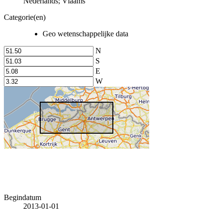
Nederlands; Vlaams
Categorie(en)
Geo wetenschappelijke data
N
S
E
W
Begindatum
2013-01-01