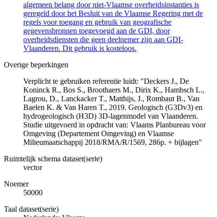
algemeen belang door niet-Vlaamse overheidsinstanties is
geregeld door het Besluit van de Vlaamse Regering met de
regels voor toegang en gebruik van geografische
gegevensbronnen toegevoegd aan de GDI, door
overheidsdiensten die geen deelnemer zijn aan GDI-
Vlaanderen. Dit gebruik is kosteloos.
Overige beperkingen
Verplicht te gebruiken referentie luidt: "Deckers J., De
Koninck R., Bos S., Broothaers M., Dirix K., Hambsch L.,
Lagrou, D., Lanckacker T., Matthijs, J., Rombaut B., Van
Baelen K. & Van Haren T., 2019. Geologisch (G3Dv3) en
hydrogeologisch (H3D) 3D-lagenmodel van Vlaanderen.
Studie uitgevoerd in opdracht van: Vlaams Planbureau voor
Omgeving (Departement Omgeving) en Vlaamse
Milieumaatschappij 2018/RMA/R/1569, 286p. + bijlagen"
Ruimtelijk schema dataset(serie)
vector
Noemer
50000
Taal dataset(serie)