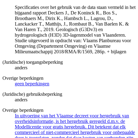
Specificaties over het gebruik van de data staan vermeld in het
bijgaand rapport Deckers J., De Koninck R., Bos S.,
Broothaers M., Dirix K., Hambsch L., Lagrou, D.,
Lanckacker T., Matthijs, J., Rombaut B., Van Baelen K. &
Van Haren T., 2019. Geologisch (G3Dv3) en
hydrogeologisch (H3D) 3D-lagenmodel van Vlaanderen.
Studie uitgevoerd in opdracht van: Vlaams Planbureau voor
Omgeving (Departement Omgeving) en Vlaamse
Milieumaatschappij 2018/RMA/R/1569, 286p. + bijlagen
(Juridische) toegangsbeperking
anders
Overige beperkingen
geen beperkingen
(Juridische) gebruiksbeperking
anders
Overige beperkingen
In uitvoering van het Vlaamse decreet voor hergebruik van
overheidsinformatie, is het hergebruik geregeld d.m.v. de
Modellicentie voor gratis hergebruik. Dit betekent dat elk
commercieel of niet-commercieel hergebruik voor onbepaalde
duur is toegelaten, zonder dat daar kosten aan verbonden zijn.