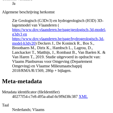
Ja
Algemene beschrijving herkomst
Zie Geologisch (G3Dv3) en hydrogeologisch (H3D) 3D-
lagenmodel van Vlaanderen (
https://www.dov.vlaanderen.be/page/geologisch-3d-model-
g3dv3 en
https://www.dov.vlaanderen.be/page/hydrogeologisch-3d-
model-h3dv20
) Deckers J., De Koninck R., Bos S.,
Broothaers M., Dirix K., Hambsch L., Lagrou, D.,
Lanckacker T., Matthijs, J., Rombaut B., Van Baelen K. &
Van Haren T., 2019. Studie uitgevoerd in opdracht van:
Vlaams Planbureau voor Omgeving (Departement
Omgeving) en Vlaamse Milieumaatschappij
2018/RMA/R/1569, 286p + bijlagen.
Meta-metadata
Metadata identificator (fileIdentifier)
40277f54-c7e8-495a-abaf-6c9f9d38c387
XML
Taal
Nederlands; Vlaams