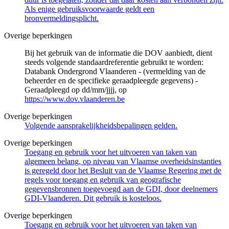
Als enige gebruiksvoorwaarde geldt een
bronvermeldingsplicht.
Overige beperkingen
Bij het gebruik van de informatie die DOV aanbiedt, dient
steeds volgende standaardreferentie gebruikt te worden:
Databank Ondergrond Vlaanderen - (vermelding van de
beheerder en de specifieke geraadpleegde gegevens) -
Geraadpleegd op dd/mm/jjjj, op
https://www.dov.vlaanderen.be
Overige beperkingen
Volgende aansprakelijkheidsbepalingen gelden.
Overige beperkingen
Toegang en gebruik voor het uitvoeren van taken van
algemeen belang, op niveau van Vlaamse overheidsinstanties
is geregeld door het Besluit van de Vlaamse Regering met de
regels voor toegang en gebruik van geografische
gegevensbronnen toegevoegd aan de GDI, door deelnemers
GDI-Vlaanderen. Dit gebruik is kosteloos.
Overige beperkingen
Toegang en gebruik voor het uitvoeren van taken van