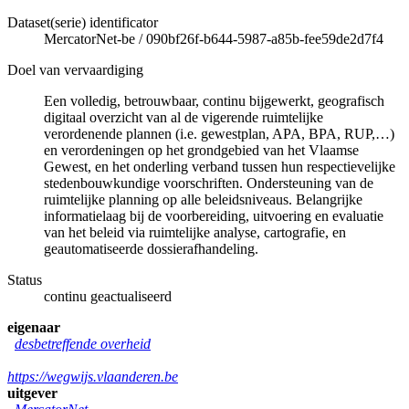
Dataset(serie) identificator
MercatorNet-be
/
090bf26f-b644-5987-a85b-fee59de2d7f4
Doel van vervaardiging
Een volledig, betrouwbaar, continu bijgewerkt, geografisch
digitaal overzicht van al de vigerende ruimtelijke
verordenende plannen (i.e. gewestplan, APA, BPA, RUP,…)
en verordeningen op het grondgebied van het Vlaamse
Gewest, en het onderling verband tussen hun respectievelijke
stedenbouwkundige voorschriften. Ondersteuning van de
ruimtelijke planning op alle beleidsniveaus. Belangrijke
informatielaag bij de voorbereiding, uitvoering en evaluatie
van het beleid via ruimtelijke analyse, cartografie, en
geautomatiseerde dossierafhandeling.
Status
continu geactualiseerd
eigenaar
desbetreffende overheid
https://wegwijs.vlaanderen.be
uitgever