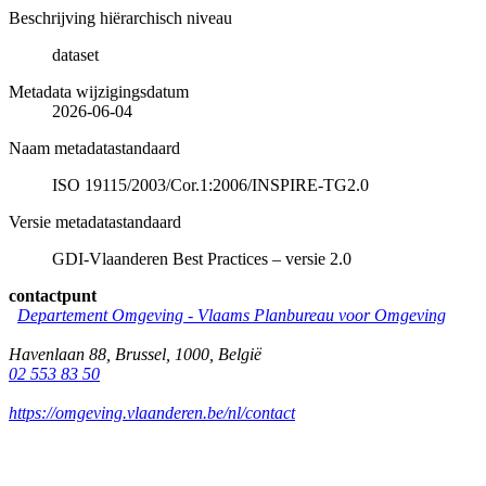
Beschrijving hiërarchisch niveau
dataset
Metadata wijzigingsdatum
2026-06-04
Naam metadatastandaard
ISO 19115/2003/Cor.1:2006/INSPIRE-TG2.0
Versie metadatastandaard
GDI-Vlaanderen Best Practices – versie 2.0
contactpunt
Departement Omgeving - Vlaams Planbureau voor Omgeving
Havenlaan 88
,
Brussel
,
1000
,
België
02 553 83 50
https://omgeving.vlaanderen.be/nl/contact