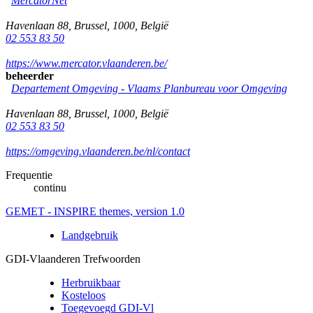
MercatorNet
Havenlaan 88
,
Brussel
,
1000
,
België
02 553 83 50
https://www.mercator.vlaanderen.be/
beheerder
Departement Omgeving - Vlaams Planbureau voor Omgeving
Havenlaan 88
,
Brussel
,
1000
,
België
02 553 83 50
https://omgeving.vlaanderen.be/nl/contact
Frequentie
continu
GEMET - INSPIRE themes, version 1.0
Landgebruik
GDI-Vlaanderen Trefwoorden
Herbruikbaar
Kosteloos
Toegevoegd GDI-Vl