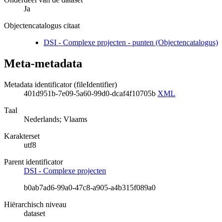
Ja
Objectencatalogus citaat
DSI - Complexe projecten - punten (Objectencatalogus)
Meta-metadata
Metadata identificator (fileIdentifier)
401d951b-7e09-5a60-99d0-dcaf4f10705b
XML
Taal
Nederlands; Vlaams
Karakterset
utf8
Parent identificator
DSI - Complexe projecten
b0ab7ad6-99a0-47c8-a905-a4b315f089a0
Hiërarchisch niveau
dataset