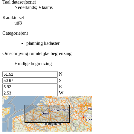
Taal dataset(serie)
Nederlands; Vlaams
Karakterset
utf8
Categorie(en)
planning kadaster
Omschrijving ruimtelijke begrenzing
Huidige begrenzing
N
S
E
W