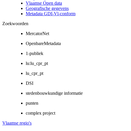
Vlaamse Open data
Geografische gegevens
Metadata GDI-Vl-conform
Zoekwoorden
MercatorNet
OpenbareMetadata
1-publiek
lu:lu_cpr_pt
lu_cpr_pt
DSI
stedenbouwkundige informatie
punten
complex project
Vlaamse regio's