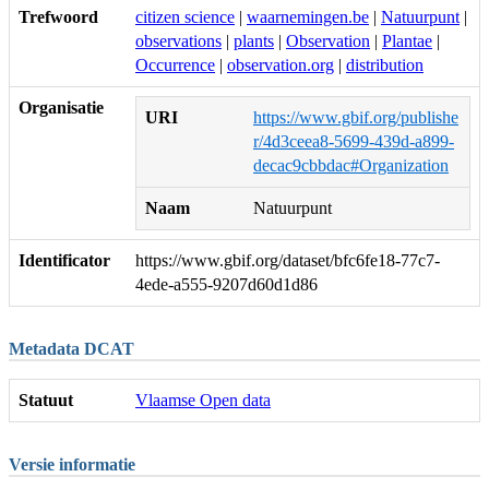
Trefwoord
citizen science
|
waarnemingen.be
|
Natuurpunt
|
observations
|
plants
|
Observation
|
Plantae
|
Occurrence
|
observation.org
|
distribution
Organisatie
URI
https://www.gbif.org/publishe
r/4d3ceea8-5699-439d-a899-
decac9cbbdac#Organization
Naam
Natuurpunt
Identificator
https://www.gbif.org/dataset/bfc6fe18-77c7-
4ede-a555-9207d60d1d86
Metadata DCAT
Statuut
Vlaamse Open data
Versie informatie