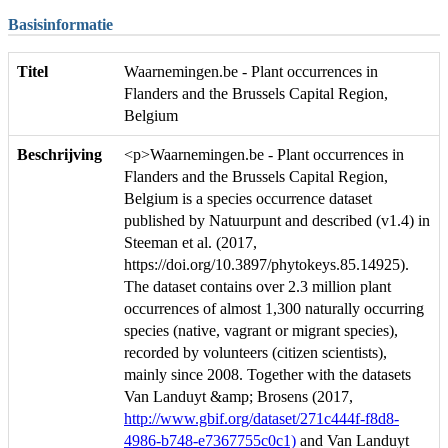
Basisinformatie
Titel
Waarnemingen.be - Plant occurrences in
Flanders and the Brussels Capital Region,
Belgium
Beschrijving
<p>Waarnemingen.be - Plant occurrences in
Flanders and the Brussels Capital Region,
Belgium is a species occurrence dataset
published by Natuurpunt and described (v1.4) in
Steeman et al. (2017,
https://doi.org/10.3897/phytokeys.85.14925).
The dataset contains over 2.3 million plant
occurrences of almost 1,300 naturally occurring
species (native, vagrant or migrant species),
recorded by volunteers (citizen scientists),
mainly since 2008. Together with the datasets
Van Landuyt &amp; Brosens (2017,
http://www.gbif.org/dataset/271c444f-f8d8-
4986-b748-e7367755c0c1)
and Van Landuyt