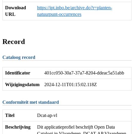
Download
https://ipt.inbo.be/archive.do?r=planten-
URL
natuurpunt-occurrences
Record
Cataloog record
Identificator
401cc050-30a7-37a7-8204-ddeac5a51abb
Wijzigingsdatum
2024-12-11T01:15:02.118Z
Conformiteit met standaard
Titel
Dcat-ap-vl
Beschrijving
Dit applicatieprofiel beschrijft Open Data
Catalogi in Vlaanderen. DCAT-AP Vlaanderen