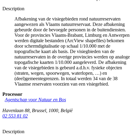
Description
Afbakening van de visiegebieden rond natuurreservaten
aangewezen als Vlaams natuurreservaat. Deze afbakening
gebeurde door de bevoegde personen in de buitendiensten.
Voor de provincies Vlaams-Brabant, Limburg en Antwerpen
werden digitale bestanden (ArcView shapefiles) bekomen
door schermdigitalisatie op schaal 1/10.000 met de
topografische kaart als basis. De visiegbieden van de
natuurreservaten in de overige provincies werden op analoge
topogafische kaarten 1/10.000 aangeleverd. De afbakening
van de visiegebieden is gebeurd a.d.h.v. fysieke objecten
(straten, wegen, spoorwegen, waterlopen, …) en
(deel)gemeentegrenzen. In totaal werden 34 van de 38
Vlaamse reservaten voorzien van een visiegebied.
Processor
Agentschap voor Natuur en Bos
Havenlaan 88
,
Brussel
,
1000
,
België
02 553 81 02
Description