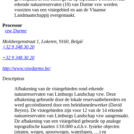
erkende natuurreservaten (10) van Durme vzw werden
voorzien van een visiegebied en aan de Vlaamse
Landmaatschappij overgemaakt.
Processor
vzw Durme
Molsbergenstraat 1
,
Lokeren
,
9160
,
België
+32 9 348 30 20
+32 9 348 30 20
http://www.vzwdurme.be/
Description
Afbakening van de visiegebieden rond erkende
natuurreservaten van Limburgs Landschap vzw. Deze
afbakening gebeurde door de lokale reservaatbeheerders en
werd gecoördineerd door een beleidsmedewerker (David
Beyen). De visiegebieden zijn voor 12 van de 14 erkende
natuurreservaten van Limburgs Landschap vzw aangemaakt.
De afbakening van een visiegebied gebeurde op analoge
topografische kaarten 1/10.000 a.d.h.v. fysieke objecten
(straten, wegen, spoorwegen, waterlopen, …) en