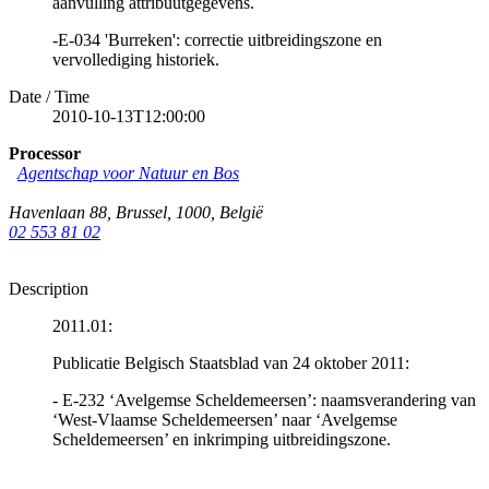
aanvulling attribuutgegevens.
-E-034 'Burreken': correctie uitbreidingszone en
vervollediging historiek.
Date / Time
2010-10-13T12:00:00
Processor
Agentschap voor Natuur en Bos
Havenlaan 88
,
Brussel
,
1000
,
België
02 553 81 02
Description
2011.01:
Publicatie Belgisch Staatsblad van 24 oktober 2011:
- E-232 ‘Avelgemse Scheldemeersen’: naamsverandering van
‘West-Vlaamse Scheldemeersen’ naar ‘Avelgemse
Scheldemeersen’ en inkrimping uitbreidingszone.