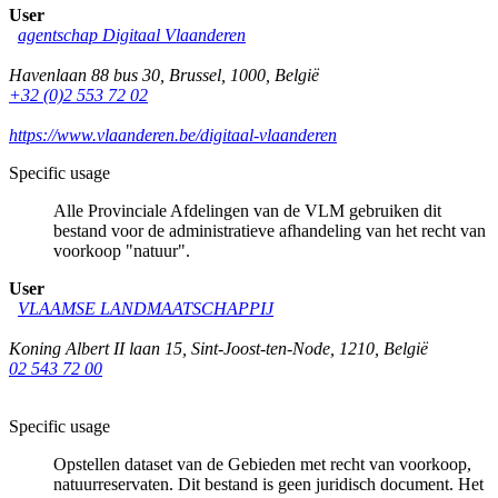
User
agentschap Digitaal Vlaanderen
Havenlaan 88 bus 30
,
Brussel
,
1000
,
België
+32 (0)2 553 72 02
https://www.vlaanderen.be/digitaal-vlaanderen
Specific usage
Alle Provinciale Afdelingen van de VLM gebruiken dit
bestand voor de administratieve afhandeling van het recht van
voorkoop "natuur".
User
VLAAMSE LANDMAATSCHAPPIJ
Koning Albert II laan 15
,
Sint-Joost-ten-Node
,
1210
,
België
02 543 72 00
Specific usage
Opstellen dataset van de Gebieden met recht van voorkoop,
natuurreservaten. Dit bestand is geen juridisch document. Het