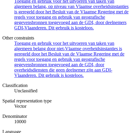
Toegang en gebruik voor het uitvoeren van taken van
algemeen belang, op niveau van Vlaamse overheidsinstanties
is geregeld door het Besluit van de Vlaamse Regering met de
regels voor toegang en gebruik van geografische
gegevensbronnen toegevoegd aan de GDI, door deelnemers
GDI-Vlaanderen. Dit gebruik is kosteloos.
Other constraints
Toegang en gebruik voor het uitvoeren van taken van
algemeen belang door niet-Vlaamse overheidsinstanties is
geregeld door het Besluit van de Vlaamse Regering met de
regels voor toegang en gebruik van geografische
gegevensbronnen toegevoegd aan de GDI, door
overheidsdiensten die geen deelnemer zijn aan GDI-
Vlaanderen. Dit gebruik is kosteloos.
Classification
Unclassified
Spatial representation type
Vector
Denominator
10000
Language