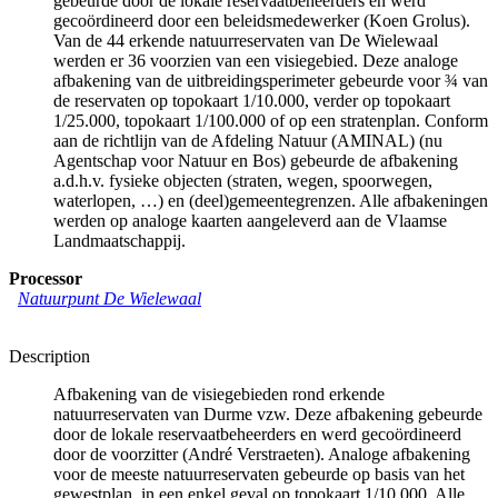
gebeurde door de lokale reservaatbeheerders en werd
gecoördineerd door een beleidsmedewerker (Koen Grolus).
Van de 44 erkende natuurreservaten van De Wielewaal
werden er 36 voorzien van een visiegebied. Deze analoge
afbakening van de uitbreidingsperimeter gebeurde voor ¾ van
de reservaten op topokaart 1/10.000, verder op topokaart
1/25.000, topokaart 1/100.000 of op een stratenplan. Conform
aan de richtlijn van de Afdeling Natuur (AMINAL) (nu
Agentschap voor Natuur en Bos) gebeurde de afbakening
a.d.h.v. fysieke objecten (straten, wegen, spoorwegen,
waterlopen, …) en (deel)gemeentegrenzen. Alle afbakeningen
werden op analoge kaarten aangeleverd aan de Vlaamse
Landmaatschappij.
Processor
Natuurpunt De Wielewaal
Description
Afbakening van de visiegebieden rond erkende
natuurreservaten van Durme vzw. Deze afbakening gebeurde
door de lokale reservaatbeheerders en werd gecoördineerd
door de voorzitter (André Verstraeten). Analoge afbakening
voor de meeste natuurreservaten gebeurde op basis van het
gewestplan, in een enkel geval op topokaart 1/10.000. Alle