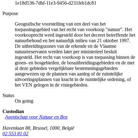
1e18d536-7dbf-11e3-9456-d231feb1dc81
Purpose
Geografische voorstelling van een deel van het
toepassingsgebied van het recht van voorkoop "natuur". Het
voorkooprecht werd ingesteld door het decreet betreffende het
natuurbehoud en het natuurlijk milieu van 21 oktober 1997.
De uitbreidingszones van de erkende en de Vlaamse
natuurreservaten werden later per ministerieel besluit
ingesteld. Het recht van voorkoop is van toepassing binnen de
groen- en bosgebieden, de bosuitbreidingsgebieden en de met
al deze gebieden vergelijkbare bestemmingsgebieden
aangewezen op de plannen van aanleg of de ruimtelijke
uitvoeringsplannen van kracht in de ruimtelijke ordening, of
het VEN gelegen in de visiegebieden.
Status
On going
Custodian
Agentschap voor Natuur en Bos
Havenlaan 88
,
Brussel
,
1000
,
België
02 553 81 02