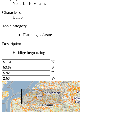
Nederlands; Vlaams
Character set
UTF8
Topic category
Planning cadastre
Description
Huidige begrenzing
N
S
E
W