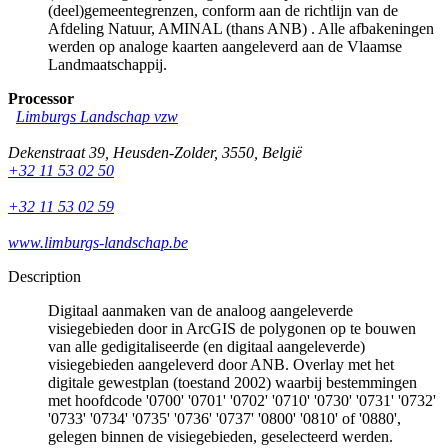
(deel)gemeentegrenzen, conform aan de richtlijn van de
Afdeling Natuur, AMINAL (thans ANB) . Alle afbakeningen
werden op analoge kaarten aangeleverd aan de Vlaamse
Landmaatschappij.
Processor
Limburgs Landschap vzw
Dekenstraat 39
,
Heusden-Zolder
,
3550
,
België
+32 11 53 02 50
+32 11 53 02 59
www.limburgs-landschap.be
Description
Digitaal aanmaken van de analoog aangeleverde
visiegebieden door in ArcGIS de polygonen op te bouwen
van alle gedigitaliseerde (en digitaal aangeleverde)
visiegebieden aangeleverd door ANB. Overlay met het
digitale gewestplan (toestand 2002) waarbij bestemmingen
met hoofdcode '0700' '0701' '0702' '0710' '0730' '0731' '0732'
'0733' '0734' '0735' '0736' '0737' '0800' '0810' of '0880',
gelegen binnen de visiegebieden, geselecteerd werden.