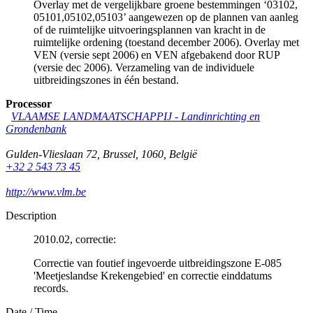
Overlay met de vergelijkbare groene bestemmingen ‘03102,
05101,05102,05103’ aangewezen op de plannen van aanleg
of de ruimtelijke uitvoeringsplannen van kracht in de
ruimtelijke ordening (toestand december 2006). Overlay met
VEN (versie sept 2006) en VEN afgebakend door RUP
(versie dec 2006). Verzameling van de individuele
uitbreidingszones in één bestand.
Processor
VLAAMSE LANDMAATSCHAPPIJ - Landinrichting en
Grondenbank
Gulden-Vlieslaan 72
,
Brussel
,
1060
,
België
+32 2 543 73 45
http://www.vlm.be
Description
2010.02, correctie:
Correctie van foutief ingevoerde uitbreidingszone E-085
'Meetjeslandse Krekengebied' en correctie einddatums
records.
Date / Time