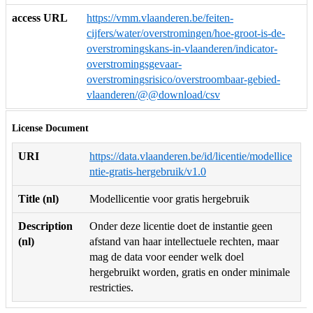
access URL
https://vmm.vlaanderen.be/feiten-
cijfers/water/overstromingen/hoe-groot-is-de-
overstromingskans-in-vlaanderen/indicator-
overstromingsgevaar-
overstromingsrisico/overstroombaar-gebied-
vlaanderen/@@download/csv
License Document
URI
https://data.vlaanderen.be/id/licentie/modellice
ntie-gratis-hergebruik/v1.0
Title (nl)
Modellicentie voor gratis hergebruik
Description
Onder deze licentie doet de instantie geen
(nl)
afstand van haar intellectuele rechten, maar
mag de data voor eender welk doel
hergebruikt worden, gratis en onder minimale
restricties.