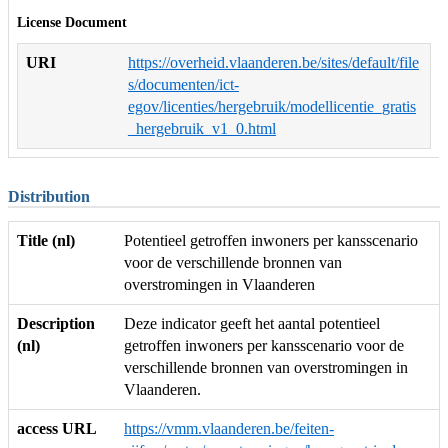
License Document
URI
https://overheid.vlaanderen.be/sites/default/file
s/documenten/ict-
egov/licenties/hergebruik/modellicentie_gratis
_hergebruik_v1_0.html
Distribution
Title (nl)
Potentieel getroffen inwoners per kansscenario
voor de verschillende bronnen van
overstromingen in Vlaanderen
Description
Deze indicator geeft het aantal potentieel
(nl)
getroffen inwoners per kansscenario voor de
verschillende bronnen van overstromingen in
Vlaanderen.
access URL
https://vmm.vlaanderen.be/feiten-