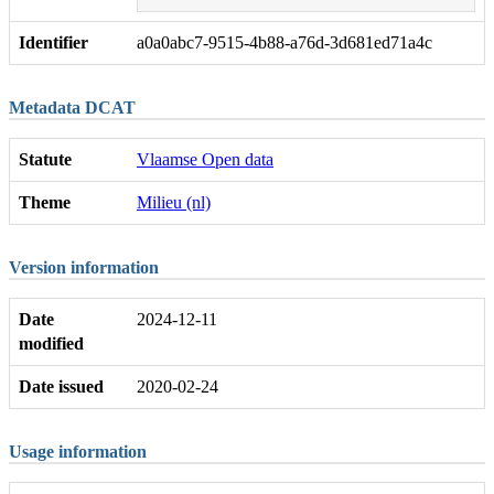
Identifier
a0a0abc7-9515-4b88-a76d-3d681ed71a4c
Metadata DCAT
Statute
Vlaamse Open data
Theme
Milieu (nl)
Version information
Date
2024-12-11
modified
Date issued
2020-02-24
Usage information