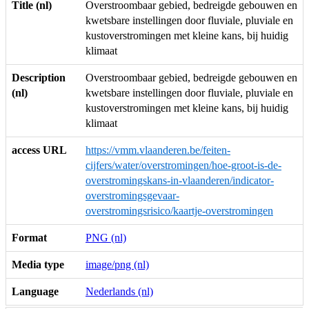
Title (nl)
Overstroombaar gebied, bedreigde gebouwen en
kwetsbare instellingen door fluviale, pluviale en
kustoverstromingen met kleine kans, bij huidig
klimaat
Description
Overstroombaar gebied, bedreigde gebouwen en
(nl)
kwetsbare instellingen door fluviale, pluviale en
kustoverstromingen met kleine kans, bij huidig
klimaat
access URL
https://vmm.vlaanderen.be/feiten-
cijfers/water/overstromingen/hoe-groot-is-de-
overstromingskans-in-vlaanderen/indicator-
overstromingsgevaar-
overstromingsrisico/kaartje-overstromingen
Format
PNG (nl)
Media type
image/png (nl)
Language
Nederlands (nl)