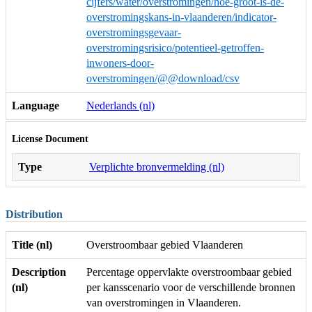
cijfers/water/overstromingen/hoe-groot-is-de-
overstromingskans-in-vlaanderen/indicator-
overstromingsgevaar-
overstromingsrisico/potentieel-getroffen-
inwoners-door-
overstromingen/@@download/csv
Language
Nederlands (nl)
License Document
Type
Verplichte bronvermelding (nl)
Distribution
Title (nl)
Overstroombaar gebied Vlaanderen
Description
Percentage oppervlakte overstroombaar gebied
(nl)
per kansscenario voor de verschillende bronnen
van overstromingen in Vlaanderen.