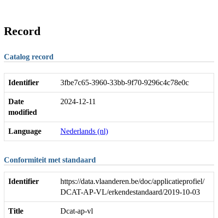
Record
Catalog record
Identifier
3fbe7c65-3960-33bb-9f70-9296c4c78e0c
Date
2024-12-11
modified
Language
Nederlands (nl)
Conformiteit met standaard
Identifier
https://data.vlaanderen.be/doc/applicatieprofiel/
DCAT-AP-VL/erkendestandaard/2019-10-03
Title
Dcat-ap-vl