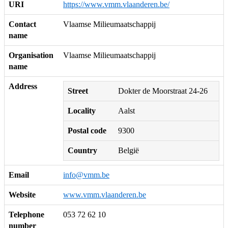
URI
https://www.vmm.vlaanderen.be/
Contact
Vlaamse Milieumaatschappij
name
Organisation
Vlaamse Milieumaatschappij
name
Address
Street
Dokter de Moorstraat 24-26
Locality
Aalst
Postal code
9300
Country
België
Email
info@vmm.be
Website
www.vmm.vlaanderen.be
Telephone
053 72 62 10
number