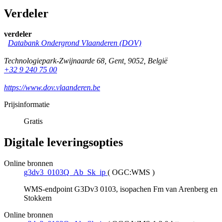
Verdeler
verdeler
Databank Ondergrond Vlaanderen (DOV)
Technologiepark-Zwijnaarde 68
,
Gent
,
9052
,
België
+32 9 240 75 00
https://www.dov.vlaanderen.be
Prijsinformatie
Gratis
Digitale leveringsopties
Online bronnen
g3dv3_0103Q_Ab_Sk_ip
(
OGC:WMS
)
WMS-endpoint G3Dv3 0103, isopachen Fm van Arenberg en
Stokkem
Online bronnen