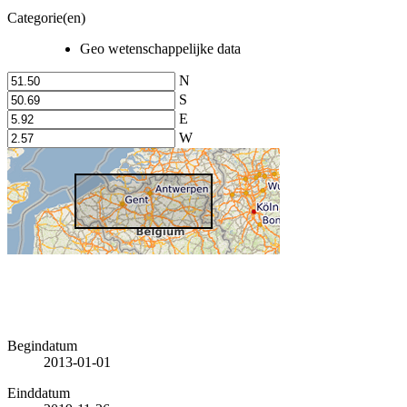
Categorie(en)
Geo wetenschappelijke data
N
S
E
W
Begindatum
2013-01-01
Einddatum