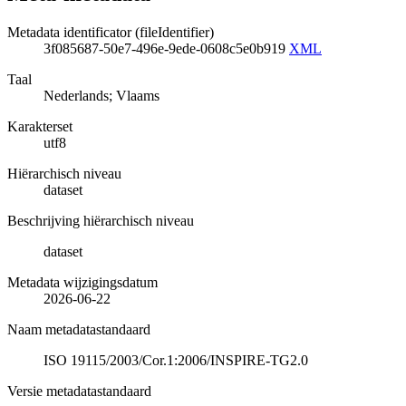
Metadata identificator (fileIdentifier)
3f085687-50e7-496e-9ede-0608c5e0b919
XML
Taal
Nederlands; Vlaams
Karakterset
utf8
Hiërarchisch niveau
dataset
Beschrijving hiërarchisch niveau
dataset
Metadata wijzigingsdatum
2026-06-22
Naam metadatastandaard
ISO 19115/2003/Cor.1:2006/INSPIRE-TG2.0
Versie metadatastandaard