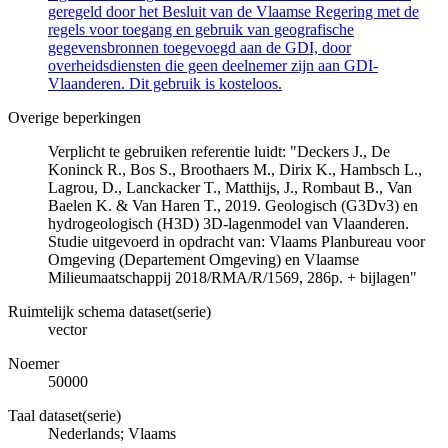
geregeld door het Besluit van de Vlaamse Regering met de
regels voor toegang en gebruik van geografische
gegevensbronnen toegevoegd aan de GDI, door
overheidsdiensten die geen deelnemer zijn aan GDI-
Vlaanderen. Dit gebruik is kosteloos.
Overige beperkingen
Verplicht te gebruiken referentie luidt: "Deckers J., De
Koninck R., Bos S., Broothaers M., Dirix K., Hambsch L.,
Lagrou, D., Lanckacker T., Matthijs, J., Rombaut B., Van
Baelen K. & Van Haren T., 2019. Geologisch (G3Dv3) en
hydrogeologisch (H3D) 3D-lagenmodel van Vlaanderen.
Studie uitgevoerd in opdracht van: Vlaams Planbureau voor
Omgeving (Departement Omgeving) en Vlaamse
Milieumaatschappij 2018/RMA/R/1569, 286p. + bijlagen"
Ruimtelijk schema dataset(serie)
vector
Noemer
50000
Taal dataset(serie)
Nederlands; Vlaams