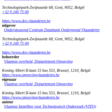
Technologiepark-Zwijnaarde 68
,
Gent
,
9052
,
België
+32 9 240 75 00
https://www.dov.vlaanderen.be
uitgever
Ondersteunend Centrum Databank Ondergrond Vlaanderen
Technologiepark-Zwijnaarde 68
,
Gent
,
9052
,
België
+32 9 240 75 00
https://www.dov.vlaanderen.be
beheerder
Vlaamse overheid, Departement Omgeving
Koning Albert II-laan 15 bus 553
,
Brussel
,
1210
,
België
https://www.omgevingvlaanderen.be
eigenaar
Vlaamse overheid, Departement Omgeving
Koning Albert II-laan 15 bus 553
,
Brussel
,
1210
,
België
https://www.omgevingvlaanderen.be
auteur
Vlaamse Instelling voor Technologisch Onderzoek (VITO)