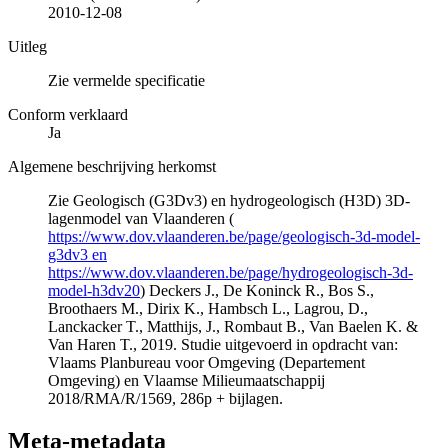
2010-12-08
Uitleg
Zie vermelde specificatie
Conform verklaard
Ja
Algemene beschrijving herkomst
Zie Geologisch (G3Dv3) en hydrogeologisch (H3D) 3D-
lagenmodel van Vlaanderen (
https://www.dov.vlaanderen.be/page/geologisch-3d-model-
g3dv3 en
https://www.dov.vlaanderen.be/page/hydrogeologisch-3d-
model-h3dv20
) Deckers J., De Koninck R., Bos S.,
Broothaers M., Dirix K., Hambsch L., Lagrou, D.,
Lanckacker T., Matthijs, J., Rombaut B., Van Baelen K. &
Van Haren T., 2019. Studie uitgevoerd in opdracht van:
Vlaams Planbureau voor Omgeving (Departement
Omgeving) en Vlaamse Milieumaatschappij
2018/RMA/R/1569, 286p + bijlagen.
Meta-metadata