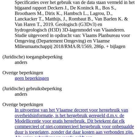
Specificaties over het gebruik van de data staan vermeld in het
bijgaand rapport Deckers J., De Koninck R., Bos S.,
Broothaers M., Dirix K., Hambsch L., Lagrou, D.,
Lanckacker T., Matthijs, J., Rombaut B., Van Baelen K. &
Van Haren T., 2019. Geologisch (G3Dv3) en
hydrogeologisch (H3D) 3D-lagenmodel van Vlaanderen.
Studie uitgevoerd in opdracht van: Vlaams Planbureau voor
Omgeving (Departement Omgeving) en Vlaamse
Milieumaatschappij 2018/RMA/R/1569, 286p. + bijlagen
(Juridische) toegangsbeperking
anders
Overige beperkingen
geen beperkingen
(Juridische) gebruiksbeperking
anders
Overige beperkingen
In uitvoering van het Vlaamse decreet voor hergebruik van
overheidsinformatie, is het hergebruik geregeld d.m.v. de
Modellicentie voor gratis hergebruik. Dit betekent dat elk
commercieel of niet-commercieel hergebruik voor onbepaalde
duur is toegelaten, zonder dat daar kosten aan verbonden zijn.