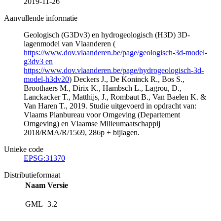
2019-11-26
Aanvullende informatie
Geologisch (G3Dv3) en hydrogeologisch (H3D) 3D-
lagenmodel van Vlaanderen (
https://www.dov.vlaanderen.be/page/geologisch-3d-model-
g3dv3 en
https://www.dov.vlaanderen.be/page/hydrogeologisch-3d-
model-h3dv20
) Deckers J., De Koninck R., Bos S.,
Broothaers M., Dirix K., Hambsch L., Lagrou, D.,
Lanckacker T., Matthijs, J., Rombaut B., Van Baelen K. &
Van Haren T., 2019. Studie uitgevoerd in opdracht van:
Vlaams Planbureau voor Omgeving (Departement
Omgeving) en Vlaamse Milieumaatschappij
2018/RMA/R/1569, 286p + bijlagen.
Unieke code
EPSG:31370
Distributieformaat
Naam
Versie
GML
3.2