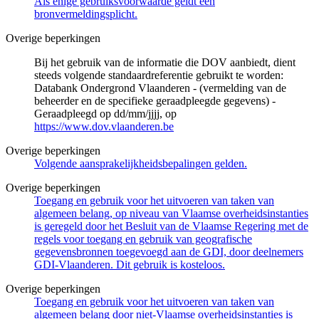
Als enige gebruiksvoorwaarde geldt een
bronvermeldingsplicht.
Overige beperkingen
Bij het gebruik van de informatie die DOV aanbiedt, dient
steeds volgende standaardreferentie gebruikt te worden:
Databank Ondergrond Vlaanderen - (vermelding van de
beheerder en de specifieke geraadpleegde gegevens) -
Geraadpleegd op dd/mm/jjjj, op
https://www.dov.vlaanderen.be
Overige beperkingen
Volgende aansprakelijkheidsbepalingen gelden.
Overige beperkingen
Toegang en gebruik voor het uitvoeren van taken van
algemeen belang, op niveau van Vlaamse overheidsinstanties
is geregeld door het Besluit van de Vlaamse Regering met de
regels voor toegang en gebruik van geografische
gegevensbronnen toegevoegd aan de GDI, door deelnemers
GDI-Vlaanderen. Dit gebruik is kosteloos.
Overige beperkingen
Toegang en gebruik voor het uitvoeren van taken van
algemeen belang door niet-Vlaamse overheidsinstanties is