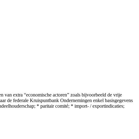
n van extra “economische actoren” zoals bijvoorbeeld de vrije
n, waar de federale Kruispuntbank Ondernemingen enkel basisgegevens
lhouderschap; * paritair comité; * import- / exportindicaties;