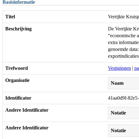
Basisinformatie
Titel
Verrijkte Kru
Beschrijving
De Verrijkte Kr
“economische act
extra informat
genoemde data: 
exportindicatie
Trefwoord
Vestigingen
|
pa
Organisatie
Naam
Identificator
41aa0d9f-82e5
Andere Identificator
Notatie
Andere Identificator
Notatie