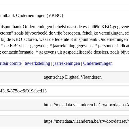
ispuntbank Ondernemingen (VKBO)
uispuntbank Ondernemingen behelst naast de essentiële KBO-gegevens o
oren” zoals bijvoorbeeld de vrije beroepen, feitelijke verenigingen, sc
ie bij de KBO-actoren, waar de federale Kruispuntbank Ondernemingen
* de KBO-basisgegevens; * jaarrekeninggegevens; * personeelsindicatie
s; contactinformatie; * gegevens uit gespecialiseerde dossiers, zoals b
ritair comité
|
tewerkstelling
|
jaarrekeningen
|
Ondernemingen
agentschap Digitaal Vlaanderen
-43a6-875e-e5f019abed13
https://metadata.vlaanderen.be/srv/doc/datas
https://metadata.vlaanderen.be/srv/doc/datas