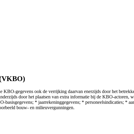
n (VKBO)
e KBO-gegevens ook de verrijking daarvan enerzijds door het betrekke
en anderzijds door het plaatsen van extra informatie bij de KBO-actore
sisgegevens; * jaarrekeninggegevens; * personeelsindicaties; * aandee
ijvoorbeeld bouw- en milieuvergunningen.