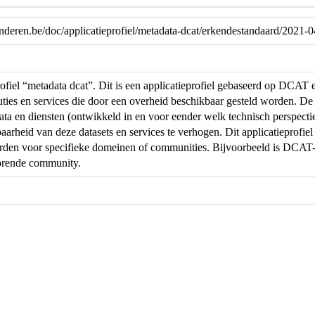
aanderen.be/doc/applicatieprofiel/metadata-dcat/erkendestandaard/2021-
rofiel “metadata dcat”. Dit is een applicatieprofiel gebaseerd op DCAT 
ibuties en services die door een overheid beschikbaar gesteld worden. De
ta en diensten (ontwikkeld in en voor eender welk technisch perspectie
arheid van deze datasets en services te verhogen. Dit applicatieprofiel
en voor specifieke domeinen of communities. Bijvoorbeeld is DCAT-AP
orende community.