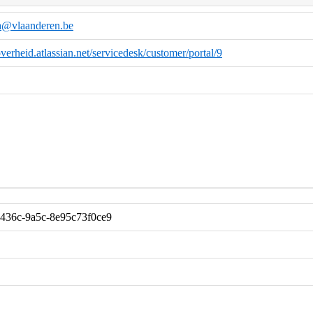
a@vlaanderen.be
verheid.atlassian.net/servicedesk/customer/portal/9
-436c-9a5c-8e95c73f0ce9