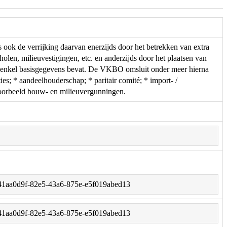
ok de verrijking daarvan enerzijds door het betrekken van extra
holen, milieuvestigingen, etc. en anderzijds door het plaatsen van
 enkel basisgegevens bevat. De VKBO omsluit onder meer hierna
s; * aandeelhouderschap; * paritair comité; * import- /
ijvoorbeeld bouw- en milieuvergunningen.
et/41aa0d9f-82e5-43a6-875e-e5f019abed13
et/41aa0d9f-82e5-43a6-875e-e5f019abed13