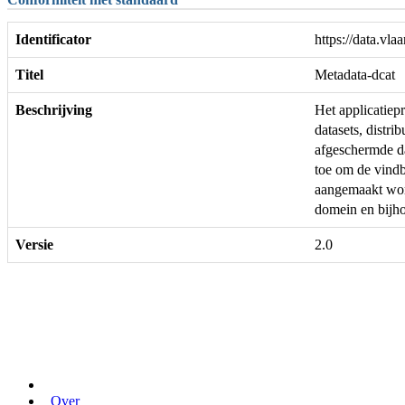
Identificator
https://data.vl
Titel
Metadata-dcat
Beschrijving
Het applicatiep
datasets, distr
afgeschermde da
toe om de vindba
aangemaakt word
domein en bijh
Versie
2.0
Over