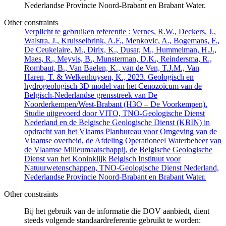
Nederlandse Provincie Noord-Brabant en Brabant Water.
Other constraints
Verplicht te gebruiken referentie : Vernes, R.W., Deckers, J.,
Walstra, J., Kruisselbrink, A.F., Menkovic, A., Bogemans, F.,
De Ceukelaire, M., Dirix, K., Dusar, M., Hummelman, H.J.,
Maes, R., Meyvis, B., Munsterman, D.K., Reindersma, R.,
Rombaut, B., Van Baelen, K., van de Ven, T.J.M., Van
Haren, T. & Welkenhuysen, K., 2023. Geologisch en
hydrogeologisch 3D model van het Cenozoïcum van de
Belgisch-Nederlandse grensstreek van De
Noorderkempen/West-Brabant (H3O – De Voorkempen).
Studie uitgevoerd door VITO, TNO-Geologische Dienst
Nederland en de Belgische Geologische Dienst (KBIN) in
opdracht van het Vlaams Planbureau voor Omgeving van de
Vlaamse overheid, de Afdeling Operationeel Waterbeheer van
de Vlaamse Milieumaatschappij, de Belgische Geologische
Dienst van het Koninklijk Belgisch Instituut voor
Natuurwetenschappen, TNO-Geologische Dienst Nederland,
Nederlandse Provincie Noord-Brabant en Brabant Water.
Other constraints
Bij het gebruik van de informatie die DOV aanbiedt, dient
steeds volgende standaardreferentie gebruikt te worden: