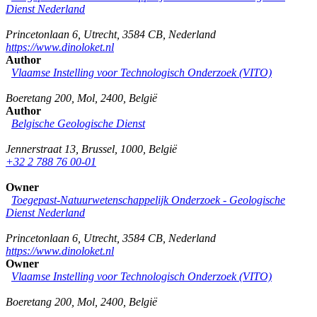
Dienst Nederland
Princetonlaan 6
,
Utrecht
,
3584 CB
,
Nederland
https://www.dinoloket.nl
Author
Vlaamse Instelling voor Technologisch Onderzoek (VITO)
Boeretang 200
,
Mol
,
2400
,
België
Author
Belgische Geologische Dienst
Jennerstraat 13
,
Brussel
,
1000
,
België
+32 2 788 76 00-01
Owner
Toegepast-Natuurwetenschappelijk Onderzoek - Geologische
Dienst Nederland
Princetonlaan 6
,
Utrecht
,
3584 CB
,
Nederland
https://www.dinoloket.nl
Owner
Vlaamse Instelling voor Technologisch Onderzoek (VITO)
Boeretang 200
,
Mol
,
2400
,
België