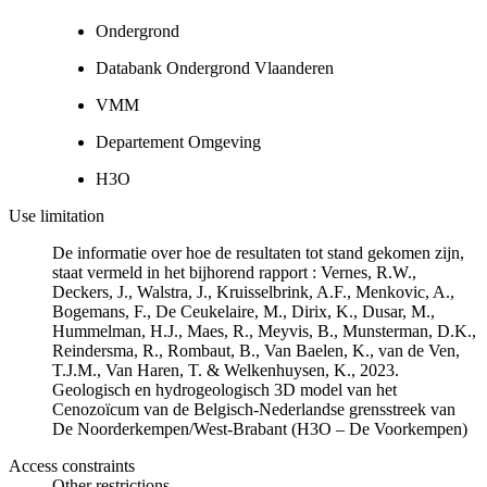
Ondergrond
Databank Ondergrond Vlaanderen
VMM
Departement Omgeving
H3O
Use limitation
De informatie over hoe de resultaten tot stand gekomen zijn,
staat vermeld in het bijhorend rapport : Vernes, R.W.,
Deckers, J., Walstra, J., Kruisselbrink, A.F., Menkovic, A.,
Bogemans, F., De Ceukelaire, M., Dirix, K., Dusar, M.,
Hummelman, H.J., Maes, R., Meyvis, B., Munsterman, D.K.,
Reindersma, R., Rombaut, B., Van Baelen, K., van de Ven,
T.J.M., Van Haren, T. & Welkenhuysen, K., 2023.
Geologisch en hydrogeologisch 3D model van het
Cenozoïcum van de Belgisch-Nederlandse grensstreek van
De Noorderkempen/West-Brabant (H3O – De Voorkempen)
Access constraints
Other restrictions