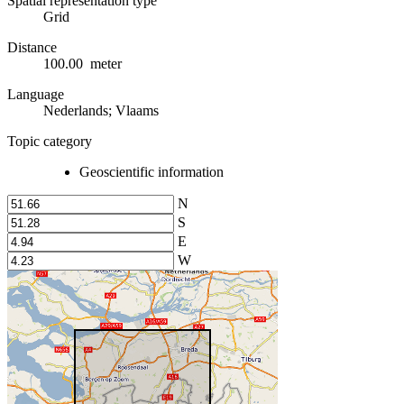
Spatial representation type
Grid
Distance
100.00 meter
Language
Nederlands; Vlaams
Topic category
Geoscientific information
N
S
E
W