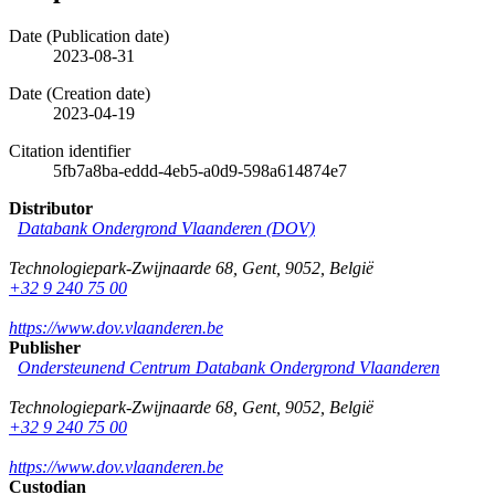
Date (Publication date)
2023-08-31
Date (Creation date)
2023-04-19
Citation identifier
5fb7a8ba-eddd-4eb5-a0d9-598a614874e7
Distributor
Databank Ondergrond Vlaanderen (DOV)
Technologiepark-Zwijnaarde 68
,
Gent
,
9052
,
België
+32 9 240 75 00
https://www.dov.vlaanderen.be
Publisher
Ondersteunend Centrum Databank Ondergrond Vlaanderen
Technologiepark-Zwijnaarde 68
,
Gent
,
9052
,
België
+32 9 240 75 00
https://www.dov.vlaanderen.be
Custodian