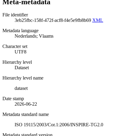
Meta-metadata
File identifier
3eb25fbc-158f-472f-acf8-f4e5e9fb8b69
XML
Metadata language
Nederlands; Vlaams
Character set
UTF8
Hierarchy level
Dataset
Hierarchy level name
dataset
Date stamp
2026-06-22
Metadata standard name
ISO 19115/2003/Cor.1:2006/INSPIRE-TG2.0
Metadata standard version