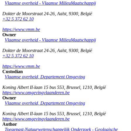
Vlaamse overheid - Vlaamse MilieuMaatschappij
Dokter de Moorstraat 24-26
,
Aalst
,
9300
,
België
+32 5 372 62 10
https://www.vmm.be
Owner
Vlaamse overheid - Vlaamse MilieuMaatschappij
Dokter de Moorstraat 24-26
,
Aalst
,
9300
,
België
+32 5 372 62 10
https://www.vmm.be
Custodian
Vlaamse overheid, Departement Omgeving
Koning Albert II-laan 15 bus 553
,
Brussel
,
1210
,
België
https://www.omgevingvlaanderen.be
Owner
Vlaamse overheid, Departement Omgeving
Koning Albert II-laan 15 bus 553
,
Brussel
,
1210
,
België
https://www.omgevingvlaanderen.be
Author
Toegepast-Natuurwetenschappelijk Onderzoek - Geologische