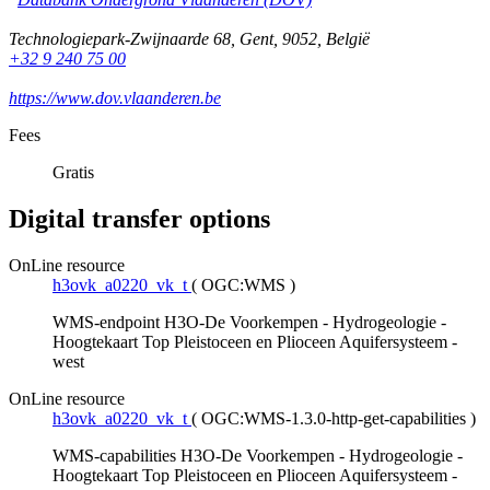
Technologiepark-Zwijnaarde 68
,
Gent
,
9052
,
België
+32 9 240 75 00
https://www.dov.vlaanderen.be
Fees
Gratis
Digital transfer options
OnLine resource
h3ovk_a0220_vk_t
(
OGC:WMS
)
WMS-endpoint H3O-De Voorkempen - Hydrogeologie -
Hoogtekaart Top Pleistoceen en Plioceen Aquifersysteem -
west
OnLine resource
h3ovk_a0220_vk_t
(
OGC:WMS-1.3.0-http-get-capabilities
)
WMS-capabilities H3O-De Voorkempen - Hydrogeologie -
Hoogtekaart Top Pleistoceen en Plioceen Aquifersysteem -