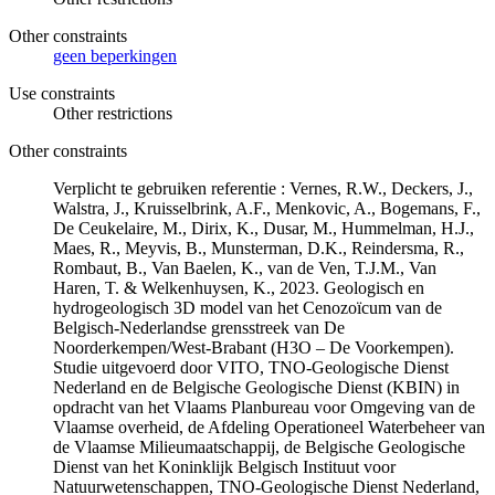
Other constraints
geen beperkingen
Use constraints
Other restrictions
Other constraints
Verplicht te gebruiken referentie : Vernes, R.W., Deckers, J.,
Walstra, J., Kruisselbrink, A.F., Menkovic, A., Bogemans, F.,
De Ceukelaire, M., Dirix, K., Dusar, M., Hummelman, H.J.,
Maes, R., Meyvis, B., Munsterman, D.K., Reindersma, R.,
Rombaut, B., Van Baelen, K., van de Ven, T.J.M., Van
Haren, T. & Welkenhuysen, K., 2023. Geologisch en
hydrogeologisch 3D model van het Cenozoïcum van de
Belgisch-Nederlandse grensstreek van De
Noorderkempen/West-Brabant (H3O – De Voorkempen).
Studie uitgevoerd door VITO, TNO-Geologische Dienst
Nederland en de Belgische Geologische Dienst (KBIN) in
opdracht van het Vlaams Planbureau voor Omgeving van de
Vlaamse overheid, de Afdeling Operationeel Waterbeheer van
de Vlaamse Milieumaatschappij, de Belgische Geologische
Dienst van het Koninklijk Belgisch Instituut voor
Natuurwetenschappen, TNO-Geologische Dienst Nederland,