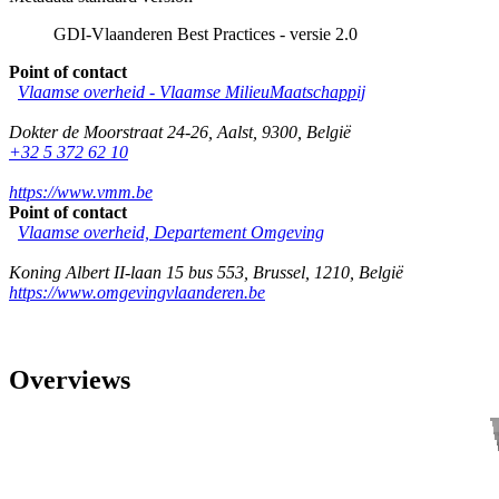
GDI-Vlaanderen Best Practices - versie 2.0
Point of contact
Vlaamse overheid - Vlaamse MilieuMaatschappij
Dokter de Moorstraat 24-26
,
Aalst
,
9300
,
België
+32 5 372 62 10
https://www.vmm.be
Point of contact
Vlaamse overheid, Departement Omgeving
Koning Albert II-laan 15 bus 553
,
Brussel
,
1210
,
België
https://www.omgevingvlaanderen.be
Overviews