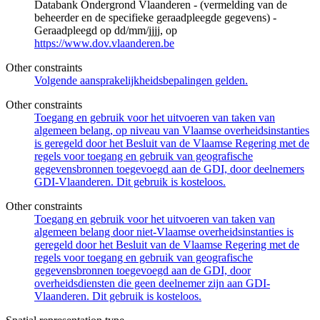
Databank Ondergrond Vlaanderen - (vermelding van de
beheerder en de specifieke geraadpleegde gegevens) -
Geraadpleegd op dd/mm/jjjj, op
https://www.dov.vlaanderen.be
Other constraints
Volgende aansprakelijkheidsbepalingen gelden.
Other constraints
Toegang en gebruik voor het uitvoeren van taken van
algemeen belang, op niveau van Vlaamse overheidsinstanties
is geregeld door het Besluit van de Vlaamse Regering met de
regels voor toegang en gebruik van geografische
gegevensbronnen toegevoegd aan de GDI, door deelnemers
GDI-Vlaanderen. Dit gebruik is kosteloos.
Other constraints
Toegang en gebruik voor het uitvoeren van taken van
algemeen belang door niet-Vlaamse overheidsinstanties is
geregeld door het Besluit van de Vlaamse Regering met de
regels voor toegang en gebruik van geografische
gegevensbronnen toegevoegd aan de GDI, door
overheidsdiensten die geen deelnemer zijn aan GDI-
Vlaanderen. Dit gebruik is kosteloos.