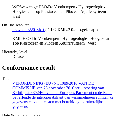
WCS-coverage H3O-De Voorkempen - Hydrogeologie -
Hoogtekaart Top Pleistoceen en Plioceen Aquifersysteem -
west
OnLine resource
h3ovk_a0220_vk_t
(
GLG:KML-2.0-http-get-map
)
KML H3O-De Voorkempen - Hydrogeologie - Hoogtekaart
Top Pleistoceen en Plioceen Aquifersysteem - west
Hierarchy level
Dataset
Conformance result
Title
VERORDENING (EU) Nr. 1089/2010 VAN DE
COMMISSIE van 23 november 2010 ter uitvoering van
Richtlijn 2007/2/EG van het Europees Parlement en de Raad
betreffende de interoperabiliteit van verzamelingen ruimtelijke
gegevens en van diensten met betrekking tot ruimtelijke
gegevens
Date (Publication date)