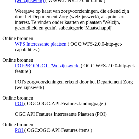
(welzijnswerk)
(
WWW:LINK-1.0-http--link
)
Weergave op kaart van zorgvoorzieningen, die erkend zijn
door het Departement Zorg (welzijnswerk), als points of
interest. Te vinden onder kaarten en plaatsen 'Welzijn,
gezondheid en gezin', subcategorie 'Maatschappij'.
Online bronnen
WFS Interessante plaatsen
(
OGC:WFS-2.0.0-http-get-
capabilities
)
Online bronnen
POI:PRODUCT='Welzijnswerk'
(
OGC:WFS-2.0.0-http-get-
feature
)
POI's zorgvoorzieningen erkend door het Departement Zorg
(welzijnswerk)
Online bronnen
POI
(
OGC:OGC-API-Features-landingpage
)
OGC API Features Interessante Plaatsen (POI)
Online bronnen
POI
(
OGC:OGC-API-Features-items
)