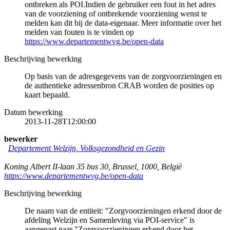
ontbreken als POI.Indien de gebruiker een fout in het adres
van de voorziening of ontbrekende voorziening wenst te
melden kan dit bij de data-eigenaar. Meer informatie over het
melden van fouten is te vinden op
https://www.departementwvg.be/open-data
Beschrijving bewerking
Op basis van de adresgegevens van de zorgvoorzieningen en
de authentieke adressenbron CRAB worden de posities op
kaart bepaald.
Datum bewerking
2013-11-28T12:00:00
bewerker
Departement Welzijn, Volksgezondheid en Gezin
Koning Albert II-laan 35 bus 30
,
Brussel
,
1000
,
België
https://www.departementwvg.be/open-data
Beschrijving bewerking
De naam van de entiteit: "Zorgvoorzieningen erkend door de
afdeling Welzijn en Samenleving via POI-service" is
aangepast naar "Zorgvoorzieningen erkend door het