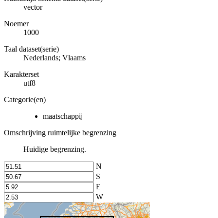
vector
Noemer
1000
Taal dataset(serie)
Nederlands; Vlaams
Karakterset
utf8
Categorie(en)
maatschappij
Omschrijving ruimtelijke begrenzing
Huidige begrenzing.
N
S
E
W