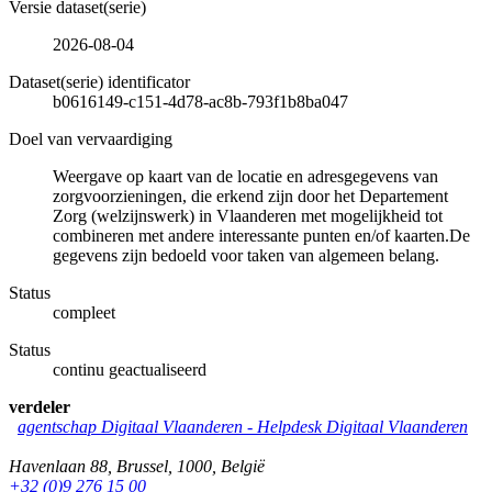
Versie dataset(serie)
2026-08-04
Dataset(serie) identificator
b0616149-c151-4d78-ac8b-793f1b8ba047
Doel van vervaardiging
Weergave op kaart van de locatie en adresgegevens van
zorgvoorzieningen, die erkend zijn door het Departement
Zorg (welzijnswerk) in Vlaanderen met mogelijkheid tot
combineren met andere interessante punten en/of kaarten.De
gegevens zijn bedoeld voor taken van algemeen belang.
Status
compleet
Status
continu geactualiseerd
verdeler
agentschap Digitaal Vlaanderen -
Helpdesk Digitaal Vlaanderen
Havenlaan 88
,
Brussel
,
1000
,
België
+32 (0)9 276 15 00