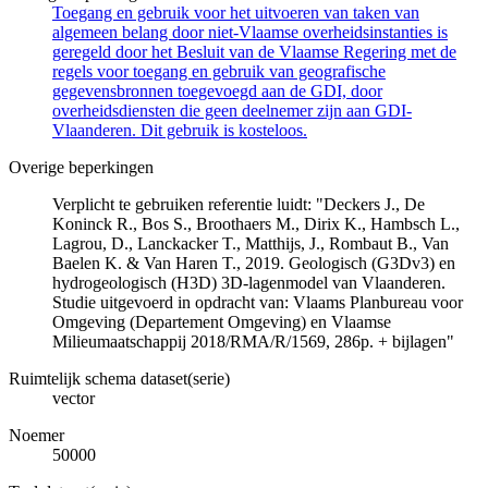
Toegang en gebruik voor het uitvoeren van taken van
algemeen belang door niet-Vlaamse overheidsinstanties is
geregeld door het Besluit van de Vlaamse Regering met de
regels voor toegang en gebruik van geografische
gegevensbronnen toegevoegd aan de GDI, door
overheidsdiensten die geen deelnemer zijn aan GDI-
Vlaanderen. Dit gebruik is kosteloos.
Overige beperkingen
Verplicht te gebruiken referentie luidt: "Deckers J., De
Koninck R., Bos S., Broothaers M., Dirix K., Hambsch L.,
Lagrou, D., Lanckacker T., Matthijs, J., Rombaut B., Van
Baelen K. & Van Haren T., 2019. Geologisch (G3Dv3) en
hydrogeologisch (H3D) 3D-lagenmodel van Vlaanderen.
Studie uitgevoerd in opdracht van: Vlaams Planbureau voor
Omgeving (Departement Omgeving) en Vlaamse
Milieumaatschappij 2018/RMA/R/1569, 286p. + bijlagen"
Ruimtelijk schema dataset(serie)
vector
Noemer
50000