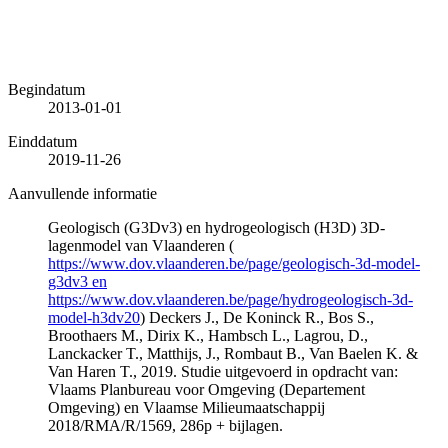
Begindatum
2013-01-01
Einddatum
2019-11-26
Aanvullende informatie
Geologisch (G3Dv3) en hydrogeologisch (H3D) 3D-
lagenmodel van Vlaanderen (
https://www.dov.vlaanderen.be/page/geologisch-3d-model-
g3dv3 en
https://www.dov.vlaanderen.be/page/hydrogeologisch-3d-
model-h3dv20
) Deckers J., De Koninck R., Bos S.,
Broothaers M., Dirix K., Hambsch L., Lagrou, D.,
Lanckacker T., Matthijs, J., Rombaut B., Van Baelen K. &
Van Haren T., 2019. Studie uitgevoerd in opdracht van:
Vlaams Planbureau voor Omgeving (Departement
Omgeving) en Vlaamse Milieumaatschappij
2018/RMA/R/1569, 286p + bijlagen.