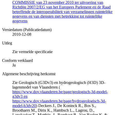
COMMISSIE van 23 november 2010 ter uitvoering van
Richtlijn 2007/2/EG van het Europees Parlement en de Raad
betreffende de interoperabiliteit van verzamelingen ruimtelijke
gegevens en van diensten met betrekking tot ruimtelijke
gegevens
Versiedatum (Publicatiedatum)
2010-12-08
Uitleg
Zie vermelde specificatie
Conform verklaard
Ja
Algemene beschrijving herkomst
Zie Geologisch (G3Dv3) en hydrogeologisch (H3D) 3D-
lagenmodel van Vlaanderen (
https://www.dov.vlaanderen.be/page/geologisch-3d-model-
g3dv3 en
https://www.dov.vlaanderen.be/page/hydrogeologisch-3d-
model-h3dv20
) Deckers J., De Koninck R., Bos S.,
Broothaers M., Dirix K., Hambsch L., Lagrou, D.,
Lanckacker T., Matthijs, J., Rombaut B., Van Baelen K. &