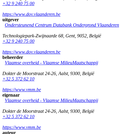
+32 9 240 75 00
https://www.dov.vlaanderen.be
uitgever
Ondersteunend Centrum Databank Ondergrond Vlaanderen
Technologiepark-Zwijnaarde 68
,
Gent
,
9052
,
België
+32 9 240 75 00
https://www.dov.vlaanderen.be
beheerder
Vlaamse overheid - Vlaamse MilieuMaatschappij
Dokter de Moorstraat 24-26
,
Aalst
,
9300
,
België
+32 5 372 62 10
https://www.vmm.be
eigenaar
Vlaamse overheid - Vlaamse MilieuMaatschappij
Dokter de Moorstraat 24-26
,
Aalst
,
9300
,
België
+32 5 372 62 10
https://www.vmm.be
auteur