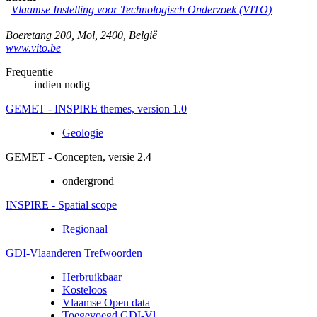
Vlaamse Instelling voor Technologisch Onderzoek (VITO)
Boeretang 200
,
Mol
,
2400
,
België
www.vito.be
Frequentie
indien nodig
GEMET - INSPIRE themes, version 1.0
Geologie
GEMET - Concepten, versie 2.4
ondergrond
INSPIRE - Spatial scope
Regionaal
GDI-Vlaanderen Trefwoorden
Herbruikbaar
Kosteloos
Vlaamse Open data
Toegevoegd GDI-Vl