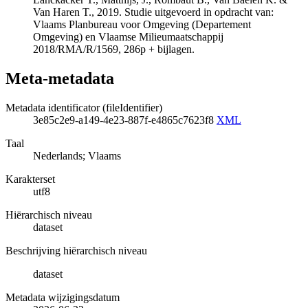
Van Haren T., 2019. Studie uitgevoerd in opdracht van:
Vlaams Planbureau voor Omgeving (Departement
Omgeving) en Vlaamse Milieumaatschappij
2018/RMA/R/1569, 286p + bijlagen.
Meta-metadata
Metadata identificator (fileIdentifier)
3e85c2e9-a149-4e23-887f-e4865c7623f8
XML
Taal
Nederlands; Vlaams
Karakterset
utf8
Hiërarchisch niveau
dataset
Beschrijving hiërarchisch niveau
dataset
Metadata wijzigingsdatum