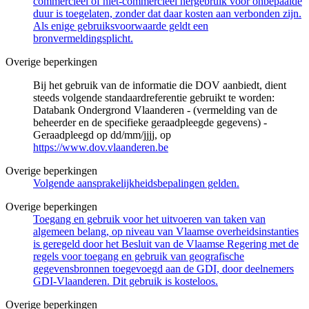
commercieel of niet-commercieel hergebruik voor onbepaalde
duur is toegelaten, zonder dat daar kosten aan verbonden zijn.
Als enige gebruiksvoorwaarde geldt een
bronvermeldingsplicht.
Overige beperkingen
Bij het gebruik van de informatie die DOV aanbiedt, dient
steeds volgende standaardreferentie gebruikt te worden:
Databank Ondergrond Vlaanderen - (vermelding van de
beheerder en de specifieke geraadpleegde gegevens) -
Geraadpleegd op dd/mm/jjjj, op
https://www.dov.vlaanderen.be
Overige beperkingen
Volgende aansprakelijkheidsbepalingen gelden.
Overige beperkingen
Toegang en gebruik voor het uitvoeren van taken van
algemeen belang, op niveau van Vlaamse overheidsinstanties
is geregeld door het Besluit van de Vlaamse Regering met de
regels voor toegang en gebruik van geografische
gegevensbronnen toegevoegd aan de GDI, door deelnemers
GDI-Vlaanderen. Dit gebruik is kosteloos.
Overige beperkingen