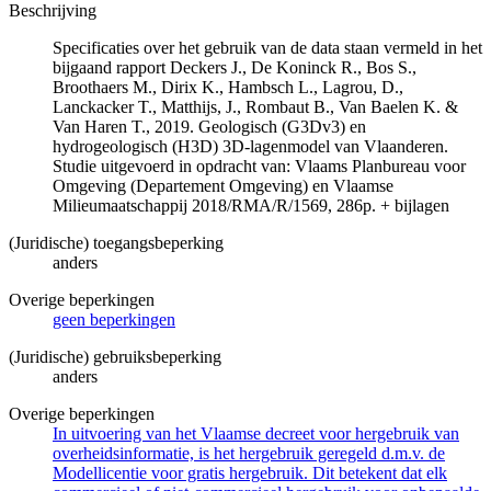
Beschrijving
Specificaties over het gebruik van de data staan vermeld in het
bijgaand rapport Deckers J., De Koninck R., Bos S.,
Broothaers M., Dirix K., Hambsch L., Lagrou, D.,
Lanckacker T., Matthijs, J., Rombaut B., Van Baelen K. &
Van Haren T., 2019. Geologisch (G3Dv3) en
hydrogeologisch (H3D) 3D-lagenmodel van Vlaanderen.
Studie uitgevoerd in opdracht van: Vlaams Planbureau voor
Omgeving (Departement Omgeving) en Vlaamse
Milieumaatschappij 2018/RMA/R/1569, 286p. + bijlagen
(Juridische) toegangsbeperking
anders
Overige beperkingen
geen beperkingen
(Juridische) gebruiksbeperking
anders
Overige beperkingen
In uitvoering van het Vlaamse decreet voor hergebruik van
overheidsinformatie, is het hergebruik geregeld d.m.v. de
Modellicentie voor gratis hergebruik. Dit betekent dat elk