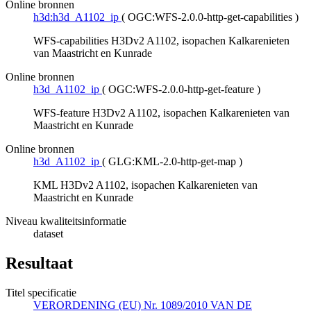
Online bronnen
h3d:h3d_A1102_ip
(
OGC:WFS-2.0.0-http-get-capabilities
)
WFS-capabilities H3Dv2 A1102, isopachen Kalkarenieten
van Maastricht en Kunrade
Online bronnen
h3d_A1102_ip
(
OGC:WFS-2.0.0-http-get-feature
)
WFS-feature H3Dv2 A1102, isopachen Kalkarenieten van
Maastricht en Kunrade
Online bronnen
h3d_A1102_ip
(
GLG:KML-2.0-http-get-map
)
KML H3Dv2 A1102, isopachen Kalkarenieten van
Maastricht en Kunrade
Niveau kwaliteitsinformatie
dataset
Resultaat
Titel specificatie
VERORDENING (EU) Nr. 1089/2010 VAN DE