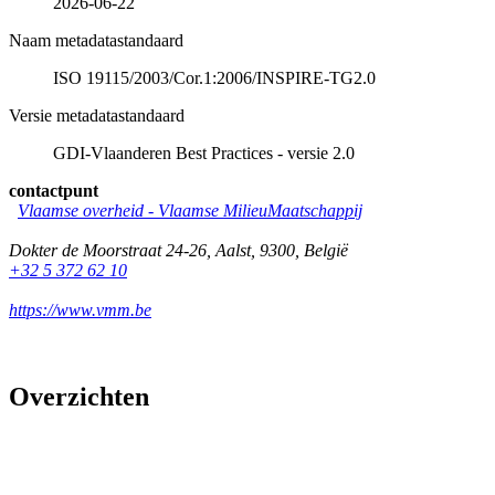
2026-06-22
Naam metadatastandaard
ISO 19115/2003/Cor.1:2006/INSPIRE-TG2.0
Versie metadatastandaard
GDI-Vlaanderen Best Practices - versie 2.0
contactpunt
Vlaamse overheid - Vlaamse MilieuMaatschappij
Dokter de Moorstraat 24-26
,
Aalst
,
9300
,
België
+32 5 372 62 10
https://www.vmm.be
Overzichten