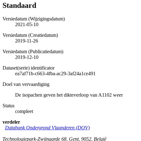
Standaard
Versiedatum (Wijzigingsdatum)
2021-05-10
Versiedatum (Creatiedatum)
2019-11-26
Versiedatum (Publicatiedatum)
2019-12-10
Dataset(serie) identificator
ea7af71b-c663-4fba-ac29-3af24a1ce491
Doel van vervaardiging
De isopachen geven het dikteverloop van A1102 weer
Status
compleet
verdeler
Databank Ondergrond Vlaanderen (DOV)
Technologiepark-Zwijnaarde 68
,
Gent
,
9052
,
België