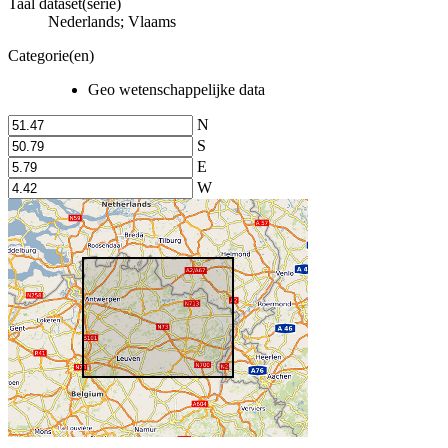
Taal dataset(serie)
Nederlands; Vlaams
Categorie(en)
Geo wetenschappelijke data
N
S
E
W