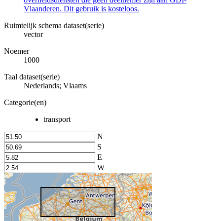
Vlaanderen. Dit gebruik is kosteloos.
Ruimtelijk schema dataset(serie)
vector
Noemer
1000
Taal dataset(serie)
Nederlands; Vlaams
Categorie(en)
transport
N
S
E
W