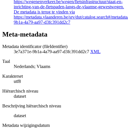
https://wegenenverkeer.be/wegen/fietsinfrastructuur/staat-en-
inrichting-van-de-fietspaden-langs-de-vlaamse-gewestwegen.
De metadata is terug te vinden via
https://metadata.vlaanderen.be/srv/dut/catalog.search#/metadat
9b1a-4a79-aa97-d3fc391dd2c7
Meta-metadata
Metadata identificator (fileIdentifier)
3e7a371e-9b1a-4a79-aa97-d3fc391dd2c7
XML
Taal
Nederlands; Vlaams
Karakterset
utf8
Hiërarchisch niveau
dataset
Beschrijving hiërarchisch niveau
dataset
Metadata wijzigingsdatum