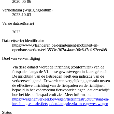
2020-06-06
Versiedatum (Wijzigingsdatum)
2023-10-03
Versie dataset(serie)
2023
Dataset(serie) identificator
https://www.vlaanderen.be/departement-mobiliteit-en-
openbare-werken/ee13533c-307a-4aac-96c6-f7cfc92ee4b8
Doel van vervaardiging
Via deze dataset wordt de inrichting (conformiteit) van de
fietspaden langs de Vlaamse gewestwegen in kaart gebracht.
De inrichting van de fietspaden geeft een indicatie van de
verkeersveiligheid. Er wordt een vergelijking gemaakt tussen
de effectieve inrichting van de fietspaden en de richtlijnen
bepaald in het vademecum fietsvoorzieningen, dat omschrijft
hoe het ideale fietspad eruit ziet. Meer informatie:
https://wegenenverkeer.be/wegen/fietsinfrastructuur/staat-en-
inrichting-van-de-fietspaden-langsde-vlaamse-gewestwegen
Status