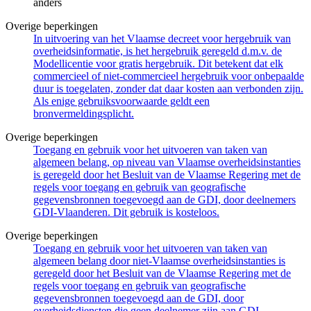
anders
Overige beperkingen
In uitvoering van het Vlaamse decreet voor hergebruik van
overheidsinformatie, is het hergebruik geregeld d.m.v. de
Modellicentie voor gratis hergebruik. Dit betekent dat elk
commercieel of niet-commercieel hergebruik voor onbepaalde
duur is toegelaten, zonder dat daar kosten aan verbonden zijn.
Als enige gebruiksvoorwaarde geldt een
bronvermeldingsplicht.
Overige beperkingen
Toegang en gebruik voor het uitvoeren van taken van
algemeen belang, op niveau van Vlaamse overheidsinstanties
is geregeld door het Besluit van de Vlaamse Regering met de
regels voor toegang en gebruik van geografische
gegevensbronnen toegevoegd aan de GDI, door deelnemers
GDI-Vlaanderen. Dit gebruik is kosteloos.
Overige beperkingen
Toegang en gebruik voor het uitvoeren van taken van
algemeen belang door niet-Vlaamse overheidsinstanties is
geregeld door het Besluit van de Vlaamse Regering met de
regels voor toegang en gebruik van geografische
gegevensbronnen toegevoegd aan de GDI, door
overheidsdiensten die geen deelnemer zijn aan GDI-