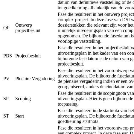
datum van definitieve vaststelling of de
tot goedkeuring afhankelijk van de voor
Fase die resulteert in het ontwerp projec
complex project. In deze fase van DSI 
Ontwerp
dossierstukken die relevant zijn voor he
OP
projectbesluit
ruimtelijk uitvoeringsplan van een comp
opgenomen. De bijhorende fasedatum is
voorlopige vaststelling.
Fase die resulteert in het projectbesluit v
uitvoeringsplan in het kader van een co
PBS
Projectbesluit
bijhorende fasedatum is de datum van g
projectbesluit.
Fase die resulteert in het voorontwerp va
uitvoeringsplan. De bijhorende fasedatu
PV
Plenaire Vergadering
de plenaire vergadering indien er een ov
georganiseerd, anders de einddatum van
Fase die resulteert in de scopingnota van
SP
Scoping
uitvoeringsplan. Hier is geen bijhorend
toepassing.
Fase die resulteert in de startnota van het
ST
Start
uitvoeringsplan. De bijhorende fasedatu
goedkeuring startnota.
Fase die resulteert in het voorontwerp pr
een complex project. In deze fase van 