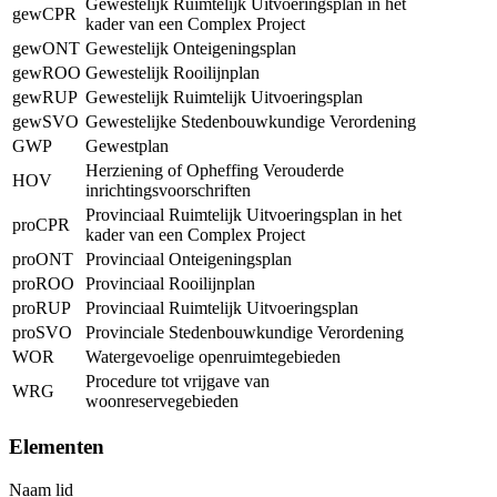
Gewestelijk Ruimtelijk Uitvoeringsplan in het
gewCPR
kader van een Complex Project
gewONT
Gewestelijk Onteigeningsplan
gewROO
Gewestelijk Rooilijnplan
gewRUP
Gewestelijk Ruimtelijk Uitvoeringsplan
gewSVO
Gewestelijke Stedenbouwkundige Verordening
GWP
Gewestplan
Herziening of Opheffing Verouderde
HOV
inrichtingsvoorschriften
Provinciaal Ruimtelijk Uitvoeringsplan in het
proCPR
kader van een Complex Project
proONT
Provinciaal Onteigeningsplan
proROO
Provinciaal Rooilijnplan
proRUP
Provinciaal Ruimtelijk Uitvoeringsplan
proSVO
Provinciale Stedenbouwkundige Verordening
WOR
Watergevoelige openruimtegebieden
Procedure tot vrijgave van
WRG
woonreservegebieden
Elementen
Naam lid