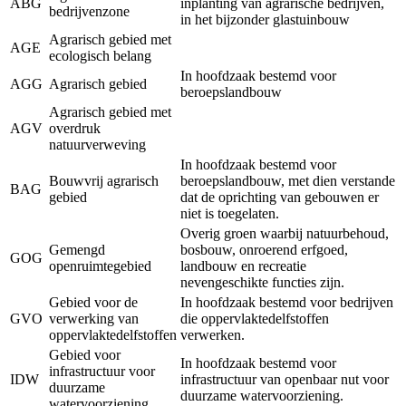
ABG
inplanting van agrarische bedrijven,
bedrijvenzone
in het bijzonder glastuinbouw
Agrarisch gebied met
AGE
ecologisch belang
In hoofdzaak bestemd voor
AGG
Agrarisch gebied
beroepslandbouw
Agrarisch gebied met
AGV
overdruk
natuurverweving
In hoofdzaak bestemd voor
Bouwvrij agrarisch
beroepslandbouw, met dien verstande
BAG
gebied
dat de oprichting van gebouwen er
niet is toegelaten.
Overig groen waarbij natuurbehoud,
Gemengd
bosbouw, onroerend erfgoed,
GOG
openruimtegebied
landbouw en recreatie
nevengeschikte functies zijn.
Gebied voor de
In hoofdzaak bestemd voor bedrijven
GVO
verwerking van
die oppervlaktedelfstoffen
oppervlaktedelfstoffen
verwerken.
Gebied voor
In hoofdzaak bestemd voor
infrastructuur voor
IDW
infrastructuur van openbaar nut voor
duurzame
duurzame watervoorziening.
watervoorziening