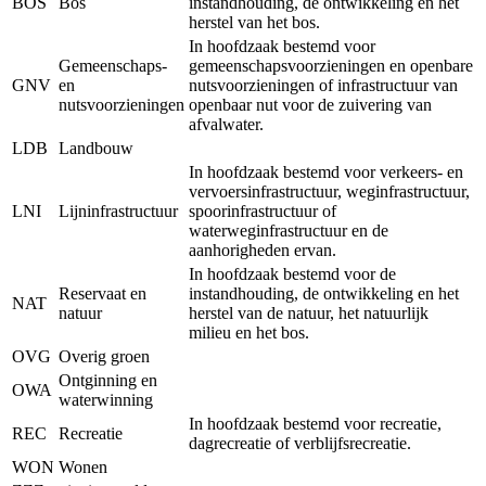
BOS
Bos
instandhouding, de ontwikkeling en het
herstel van het bos.
In hoofdzaak bestemd voor
Gemeenschaps-
gemeenschapsvoorzieningen en openbare
GNV
en
nutsvoorzieningen of infrastructuur van
nutsvoorzieningen
openbaar nut voor de zuivering van
afvalwater.
LDB
Landbouw
In hoofdzaak bestemd voor verkeers- en
vervoersinfrastructuur, weginfrastructuur,
LNI
Lijninfrastructuur
spoorinfrastructuur of
waterweginfrastructuur en de
aanhorigheden ervan.
In hoofdzaak bestemd voor de
Reservaat en
instandhouding, de ontwikkeling en het
NAT
natuur
herstel van de natuur, het natuurlijk
milieu en het bos.
OVG
Overig groen
Ontginning en
OWA
waterwinning
In hoofdzaak bestemd voor recreatie,
REC
Recreatie
dagrecreatie of verblijfsrecreatie.
WON
Wonen