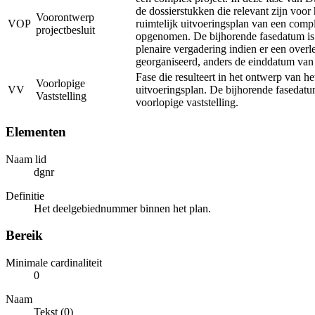
de dossierstukken die relevant zijn voor
Voorontwerp
VOP
ruimtelijk uitvoeringsplan van een comp
projectbesluit
opgenomen. De bijhorende fasedatum is
plenaire vergadering indien er een overl
georganiseerd, anders de einddatum van
Fase die resulteert in het ontwerp van he
Voorlopige
VV
uitvoeringsplan. De bijhorende fasedatu
Vaststelling
voorlopige vaststelling.
Elementen
Naam lid
dgnr
Definitie
Het deelgebiednummer binnen het plan.
Bereik
Minimale cardinaliteit
0
Naam
Tekst (0)