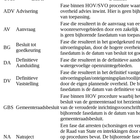
Fase binnen HOV/SVO procedure waarb
ADV
Advisering
overheid advies inwint. Hier is geen bi
van toepassing.
Fase die resulteert in de aanvraag van e
AV
Aanvraag
woonreservegebieden door een zakelijk 
is geen bijhorende fasedatum van toepas
Fase die resulteert in het goedgekeurd ru
Besluit tot
BG
uitvoeringsplan, door de hogere overhei
goedkeuring
fasedatum is de datum van besluit tot g
Definitieve
Fase die resulteert in de definitieve aan
DA
Aanduiding
watergevoelige openruimtegebieden.
Fase die resulteert in het definitief vastg
Definitieve
uitvoeringsplan/onteigeningsplan/rooilij
DV
Vaststelling
door de eigen plannende overheid. De b
fasedatum is de datum van definitieve vas
Fase binnen HOV procedure waarbij het 
besluit van de gemeenteraad tot herzieni
GBS
Gemeenteraadsbesluit
van de verouderde inrichtingsvoorschrift
bijhorende fasedatum is de datum van he
gemeenteraadsbesluit.
Een fase dat arresten (schorsingen en ve
de Raad van State en intrekkingen door 
NA
Natraject
op procedures bevat. De bijhorende fase