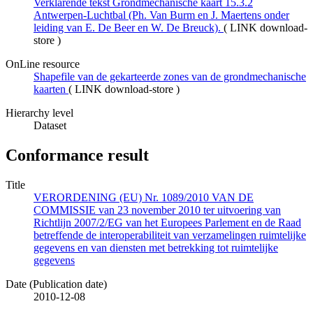
Verklarende tekst Grondmechanische kaart 15.3.2
Antwerpen-Luchtbal (Ph. Van Burm en J. Maertens onder
leiding van E. De Beer en W. De Breuck).
(
LINK download-
store
)
OnLine resource
Shapefile van de gekarteerde zones van de grondmechanische
kaarten
(
LINK download-store
)
Hierarchy level
Dataset
Conformance result
Title
VERORDENING (EU) Nr. 1089/2010 VAN DE
COMMISSIE van 23 november 2010 ter uitvoering van
Richtlijn 2007/2/EG van het Europees Parlement en de Raad
betreffende de interoperabiliteit van verzamelingen ruimtelijke
gegevens en van diensten met betrekking tot ruimtelijke
gegevens
Date (Publication date)
2010-12-08