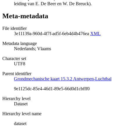
leiding van E. De Beer en W. De Breuck).
Meta-metadata
File identifier
3e11139a-960d-4f7f-ad5f-6eb4d4b476ea
XML
Metadata language
Nederlands; Vlaams
Character set
UTF8
Parent identifier
Grondmechanische kaart 15.3.2 Antwerpen-Luchtbal
9e1125dc-85e4-46d1-89e5-66d0d1cbfff0
Hierarchy level
Dataset
Hierarchy level name
dataset