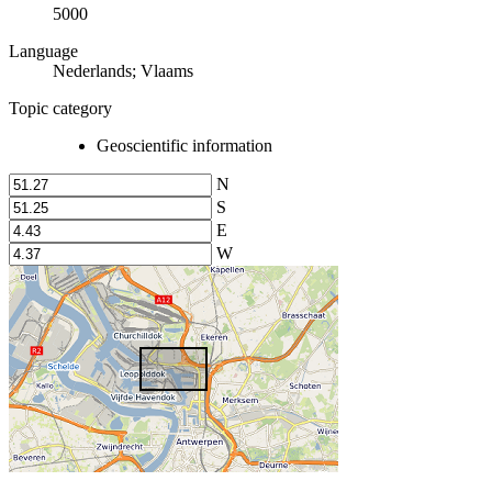
5000
Language
Nederlands; Vlaams
Topic category
Geoscientific information
N
S
E
W