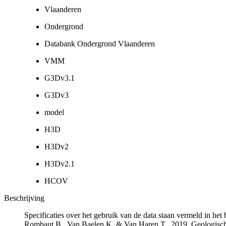
Vlaanderen
Ondergrond
Databank Ondergrond Vlaanderen
VMM
G3Dv3.1
G3Dv3
model
H3D
H3Dv2
H3Dv2.1
HCOV
Beschrijving
Specificaties over het gebruik van de data staan vermeld in he
Rombaut B., Van Baelen K. & Van Haren T., 2019. Geologisch