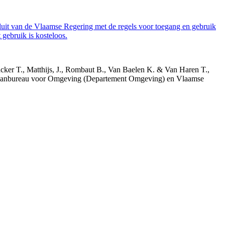
luit van de Vlaamse Regering met de regels voor toegang en gebruik
gebruik is kosteloos.
acker T., Matthijs, J., Rombaut B., Van Baelen K. & Van Haren T.,
 Planbureau voor Omgeving (Departement Omgeving) en Vlaamse