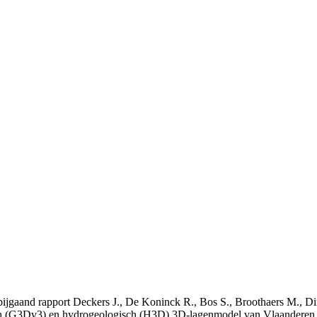
t bijgaand rapport Deckers J., De Koninck R., Bos S., Broothaers M., Di
 (G3Dv3) en hydrogeologisch (H3D) 3D-lagenmodel van Vlaanderen. S