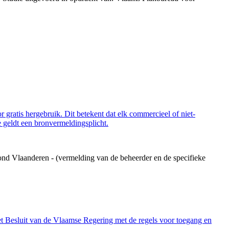
 gratis hergebruik. Dit betekent dat elk commercieel of niet-
 geldt een bronvermeldingsplicht.
ond Vlaanderen - (vermelding van de beheerder en de specifieke
et Besluit van de Vlaamse Regering met de regels voor toegang en