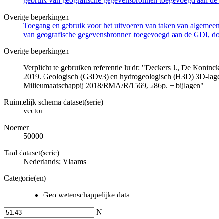
gebruik van geografische gegevensbronnen toegevoegd aan de 
Overige beperkingen
Toegang en gebruik voor het uitvoeren van taken van algemeen 
van geografische gegevensbronnen toegevoegd aan de GDI, door
Overige beperkingen
Verplicht te gebruiken referentie luidt: "Deckers J., De Koni
2019. Geologisch (G3Dv3) en hydrogeologisch (H3D) 3D-lage
Milieumaatschappij 2018/RMA/R/1569, 286p. + bijlagen"
Ruimtelijk schema dataset(serie)
vector
Noemer
50000
Taal dataset(serie)
Nederlands; Vlaams
Categorie(en)
Geo wetenschappelijke data
N