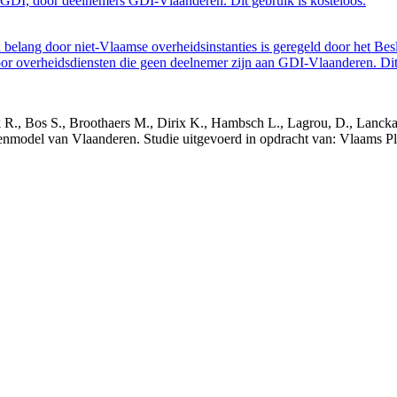
GDI, door deelnemers GDI-Vlaanderen. Dit gebruik is kosteloos.
belang door niet-Vlaamse overheidsinstanties is geregeld door het Bes
 overheidsdiensten die geen deelnemer zijn aan GDI-Vlaanderen. Dit 
nck R., Bos S., Broothaers M., Dirix K., Hambsch L., Lagrou, D., Lanck
nmodel van Vlaanderen. Studie uitgevoerd in opdracht van: Vlaams