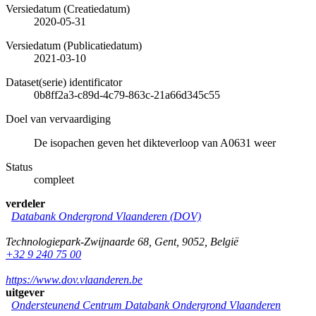
Versiedatum (Creatiedatum)
2020-05-31
Versiedatum (Publicatiedatum)
2021-03-10
Dataset(serie) identificator
0b8ff2a3-c89d-4c79-863c-21a66d345c55
Doel van vervaardiging
De isopachen geven het dikteverloop van A0631 weer
Status
compleet
verdeler
Databank Ondergrond Vlaanderen (DOV)
Technologiepark-Zwijnaarde 68
,
Gent
,
9052
,
België
+32 9 240 75 00
https://www.dov.vlaanderen.be
uitgever
Ondersteunend Centrum Databank Ondergrond Vlaanderen