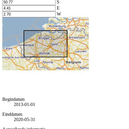
S
E
W
Begindatum
2013-01-01
Einddatum
2020-05-31