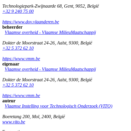
Technologiepark-Zwijnaarde 68
,
Gent
,
9052
,
België
+32 9 240 75 00
https://www.dov.vlaanderen.be
beheerder
Vlaamse overheid - Vlaamse MilieuMaatschappij
Dokter de Moorstraat 24-26
,
Aalst
,
9300
,
België
+32 5 372 62 10
https://www.vmm.be
eigenaar
Vlaamse overheid - Vlaamse MilieuMaatschappij
Dokter de Moorstraat 24-26
,
Aalst
,
9300
,
België
+32 5 372 62 10
https://www.vmm.be
auteur
Vlaamse Instelling voor Technologisch Onderzoek (VITO)
Boeretang 200
,
Mol
,
2400
,
België
www.vito.be