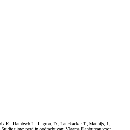
rix K., Hambsch L., Lagrou, D., Lanckacker T., Matthijs, J.,
tudie uitgevoerd in opdracht van: Vlaams Planbureau voor