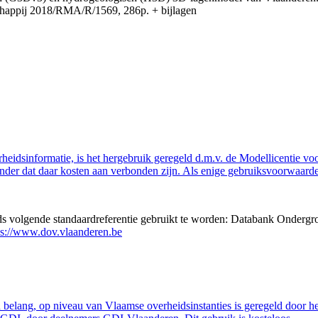
appij 2018/RMA/R/1569, 286p. + bijlagen
eidsinformatie, is het hergebruik geregeld d.m.v. de Modellicentie voor
nder dat daar kosten aan verbonden zijn. Als enige gebruiksvoorwaarde
eds volgende standaardreferentie gebruikt te worden: Databank Ondergr
ps://www.dov.vlaanderen.be
belang, op niveau van Vlaamse overheidsinstanties is geregeld door h