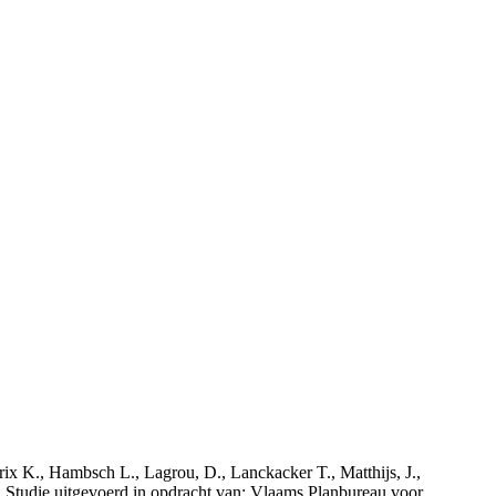
rix K., Hambsch L., Lagrou, D., Lanckacker T., Matthijs, J.,
tudie uitgevoerd in opdracht van: Vlaams Planbureau voor