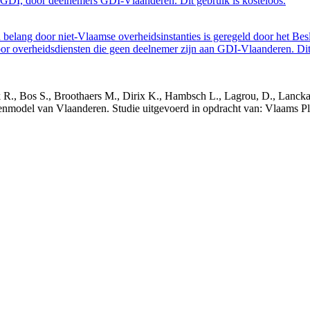
GDI, door deelnemers GDI-Vlaanderen. Dit gebruik is kosteloos.
belang door niet-Vlaamse overheidsinstanties is geregeld door het Bes
 overheidsdiensten die geen deelnemer zijn aan GDI-Vlaanderen. Dit 
nck R., Bos S., Broothaers M., Dirix K., Hambsch L., Lagrou, D., Lanck
nmodel van Vlaanderen. Studie uitgevoerd in opdracht van: Vlaams