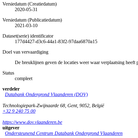
Versiedatum (Creatiedatum)
2020-05-31
Versiedatum (Publicatiedatum)
2021-03-10
Dataset(serie) identificator
177d4427-d3c6-44a1-83f2-97daa6870a15
Doel van vervaardiging
De breuklijnen geven de locaties weer waar verplaatsing heeft 
Status
compleet
verdeler
Databank Ondergrond Vlaanderen (DOV)
Technologiepark-Zwijnaarde 68
,
Gent
,
9052
,
België
+32 9 240 75 00
https://www.dov.vlaanderen.be
uitgever
Ondersteunend Centrum Databank Ondergrond Vlaanderen