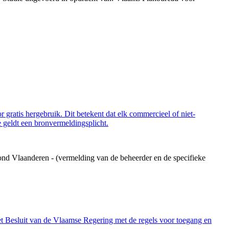
 gratis hergebruik. Dit betekent dat elk commercieel of niet-
 geldt een bronvermeldingsplicht.
ond Vlaanderen - (vermelding van de beheerder en de specifieke
et Besluit van de Vlaamse Regering met de regels voor toegang en