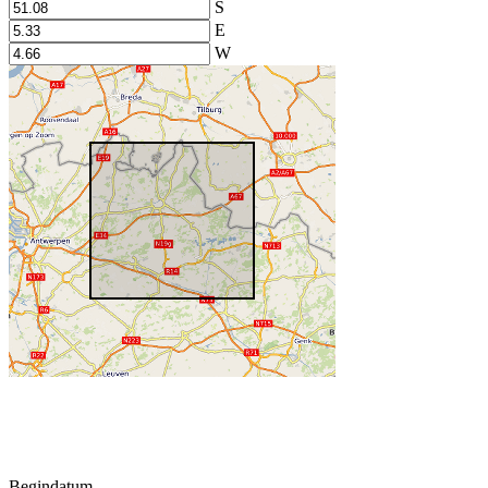
S
E
W
Begindatum