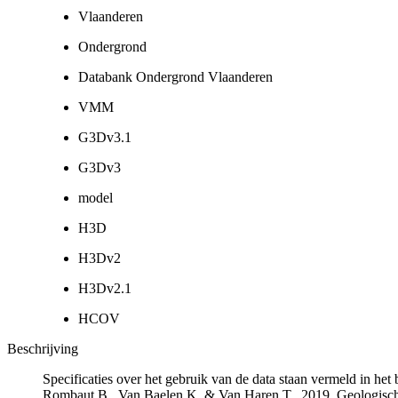
Vlaanderen
Ondergrond
Databank Ondergrond Vlaanderen
VMM
G3Dv3.1
G3Dv3
model
H3D
H3Dv2
H3Dv2.1
HCOV
Beschrijving
Specificaties over het gebruik van de data staan vermeld in he
Rombaut B., Van Baelen K. & Van Haren T., 2019. Geologisch