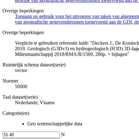
gebruik van geografische gegevensbronnen toegevoegd aan de 
Overige beperkingen
Toegang en gebruik voor het uitvoeren van taken van algemeen 
van geografische gegevensbronnen toegevoegd aan de GDI, door
Overige beperkingen
Verplicht te gebruiken referentie luidt: "Deckers J., De Koni
2019. Geologisch (G3Dv3) en hydrogeologisch (H3D) 3D-lage
Milieumaatschappij 2018/RMA/R/1569, 286p. + bijlagen"
Ruimtelijk schema dataset(serie)
vector
Noemer
50000
Taal dataset(serie)
Nederlands; Vlaams
Categorie(en)
Geo wetenschappelijke data
N