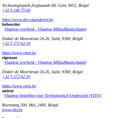
Technologiepark-Zwijnaarde 68
,
Gent
,
9052
,
België
+32 9 240 75 00
https://www.dov.vlaanderen.be
beheerder
Vlaamse overheid - Vlaamse MilieuMaatschappij
Dokter de Moorstraat 24-26
,
Aalst
,
9300
,
België
+32 5 372 62 10
https://www.vmm.be
eigenaar
Vlaamse overheid - Vlaamse MilieuMaatschappij
Dokter de Moorstraat 24-26
,
Aalst
,
9300
,
België
+32 5 372 62 10
https://www.vmm.be
auteur
Vlaamse Instelling voor Technologisch Onderzoek (VITO)
Boeretang 200
,
Mol
,
2400
,
België
www.vito.be