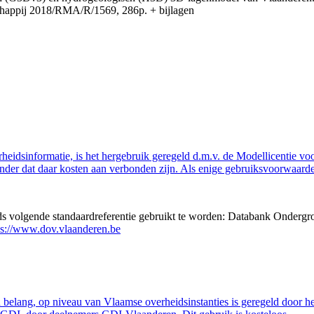
appij 2018/RMA/R/1569, 286p. + bijlagen
eidsinformatie, is het hergebruik geregeld d.m.v. de Modellicentie voor
nder dat daar kosten aan verbonden zijn. Als enige gebruiksvoorwaarde
eds volgende standaardreferentie gebruikt te worden: Databank Ondergr
ps://www.dov.vlaanderen.be
belang, op niveau van Vlaamse overheidsinstanties is geregeld door h