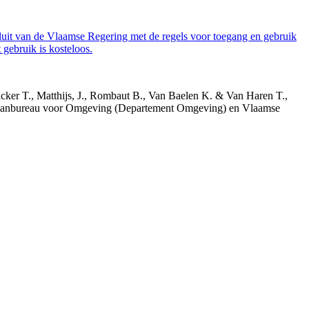
luit van de Vlaamse Regering met de regels voor toegang en gebruik
gebruik is kosteloos.
acker T., Matthijs, J., Rombaut B., Van Baelen K. & Van Haren T.,
 Planbureau voor Omgeving (Departement Omgeving) en Vlaamse