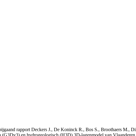
t bijgaand rapport Deckers J., De Koninck R., Bos S., Broothaers M., Di
 (G3Dv3) en hydrogeologisch (H3D) 3D-lagenmodel van Vlaanderen. S